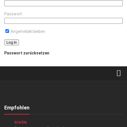
Passwort
Angemeldet bleiben
Passwort zurücksetzen
Verkaufsstellen
Abonnement
Kontakt, Impressum
Empfohlen
Datenschutzerklärung
ANZEIGE
/
GESCHÄFT
/
GESELLSCHAFT
/
GESUND &
SCHÖN