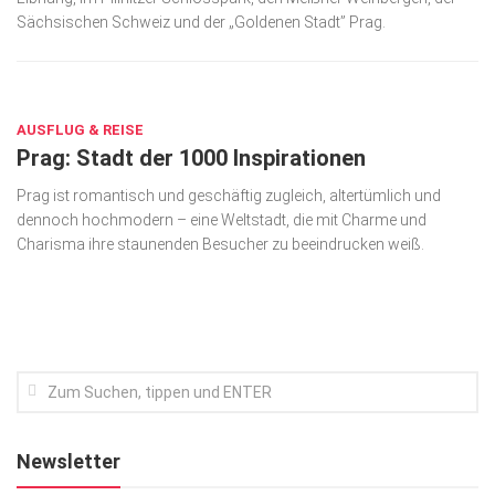
Sächsischen Schweiz und der „Goldenen Stadt” Prag.
Kunst & Kultur
Lifestyle
JUNI 29, 2022
Ausflug & Reise
AUSFLUG & REISE
Prag: Stadt der 1000 Inspirationen
Podcast
Top Branchen
Prag ist romantisch und geschäftig zugleich, altertümlich und
dennoch hochmodern ­­– eine Weltstadt, die mit Charme und
SACHSEN IN PARIS
Charisma ihre staunenden Besucher zu beeindrucken weiß.
Newsletter