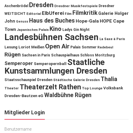
Dresden
Aschenbrödel
Dresdner Musikfestspiele
Dresdner
Filmkritik
ElbUferei
Galerie Holger
WEITSICHT
Editorial
Film
Haus des Buches
John
Hope-Gala
HOPE Cape
Genuss
Kino
Town
Ladys Gin Night
Japanisches Palais
Landesbühnen Sachsen
La Saxe à Paris
Open Air
Lesung
Loriot
Meißen
Palais Sommer
Radebeul
Rügen
Schauspielhaus
Sachsen in Paris
Schloss Moritzburg
Staatliche
Semperoper
Semperopernball
Kunstsammlungen Dresden
Thalia
Staatsschauspiel Dresden
Städtische Galerie Dresden
Theaterzelt Rathen
Volksbank
Theater
Top Lounge
Waldbühne Rügen
Dresden-Bautzen eG
Mitglieder Login
Benutzername