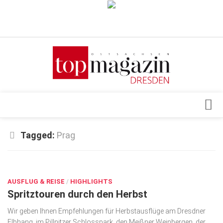
Verkaufsstellen
Abonnement
Kontakt, Impressum
Datenschutzerklärung
AGB
Architektur & Design
Tagged:
Prag
Top Gesundheitsforum Dresden / Ostsachsen
Events
Mediadaten
OKT. 16, 2023
Genuss
AUSFLUG & REISE
Geschäft
/
HIGHLIGHTS
Spritztouren durch den Herbst
gesund & schön
Wir geben Ihnen Empfehlungen für Herbstausflüge am Dresdner
Gesellschaft
Elbhang, im Pillnitzer Schlosspark, den Meißner Weinbergen, der