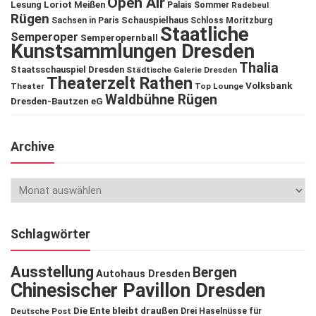
Open Air
Lesung
Loriot
Meißen
Palais Sommer
Radebeul
Rügen
Schauspielhaus
Sachsen in Paris
Schloss Moritzburg
Staatliche
Semperoper
Semperopernball
Kunstsammlungen Dresden
Thalia
Staatsschauspiel Dresden
Städtische Galerie Dresden
Theaterzelt Rathen
Volksbank
Theater
Top Lounge
Waldbühne Rügen
Dresden-Bautzen eG
Archive
Schlagwörter
Ausstellung
Bergen
Autohaus Dresden
Chinesischer Pavillon Dresden
Die Ente bleibt draußen
Deutsche Post
Drei Haselnüsse für