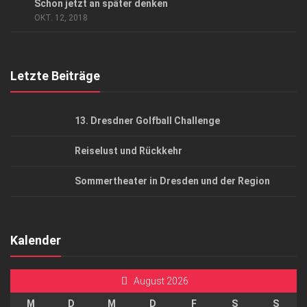
AGB
Schon jetzt an später denken
OKT. 12, 2018
Top Gesundheitsforum Dresden / Ostsachsen
Mediadaten
Letzte Beiträge
13. Dresdner Golfball Challenge
Reiselust und Rückkehr
Sommertheater in Dresden und der Region
Kalender
August 2026
M
D
M
D
F
S
S