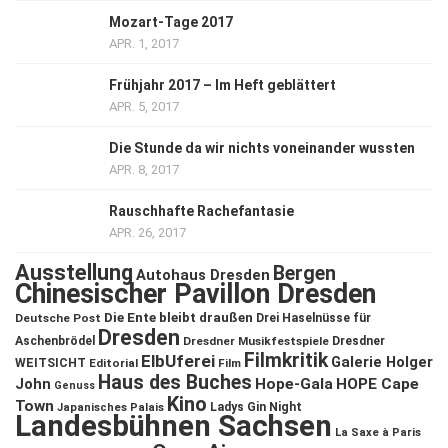
Mozart-Tage 2017
APR. 1, 2017
Frühjahr 2017 – Im Heft geblättert
APR. 5, 2017
Die Stunde da wir nichts voneinander wussten
APR. 8, 2017
Rauschhafte Rachefantasie
APR. 26, 2017
Ausstellung
Bergen
Autohaus Dresden
Chinesischer Pavillon Dresden
Die Ente bleibt draußen
Deutsche Post
Drei Haselnüsse für
Dresden
Aschenbrödel
Dresdner Musikfestspiele
Dresdner
Filmkritik
ElbUferei
Galerie Holger
WEITSICHT
Editorial
Film
Haus des Buches
John
Hope-Gala
HOPE Cape
Genuss
Kino
Town
Ladys Gin Night
Japanisches Palais
Landesbühnen Sachsen
La Saxe à Paris