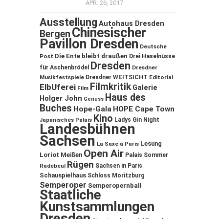
APR. 26, 2017
Ausstellung
Autohaus Dresden
Chinesischer
Bergen
Pavillon Dresden
Deutsche
Die Ente bleibt draußen
Post
Drei Haselnüsse
Dresden
für Aschenbrödel
Dresdner
Musikfestspiele
Dresdner WEITSICHT
Editorial
Filmkritik
ElbUferei
Galerie
Film
Haus des
Holger John
Genuss
Buches
Hope-Gala
HOPE Cape Town
Kino
Ladys Gin Night
Japanisches Palais
Landesbühnen
Sachsen
Lesung
La Saxe à Paris
Open Air
Loriot
Meißen
Palais Sommer
Rügen
Sachsen in Paris
Radebeul
Schauspielhaus
Schloss Moritzburg
Semperoper
Semperopernball
Staatliche
Kunstsammlungen
Dresden