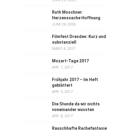
Ruth Moschner:
Herzenssache Hoffnung
JUNI 29, 2026
Filmfest Dresden: Kurz und
substanziell
MÄRZ 4, 2017
Mozart-Tage 2017
APR. 1, 2017
Frühjahr 2017 – Im Heft
geblättert
APR. 5, 2017
Die Stunde da wir nichts
voneinander wussten
APR. 8, 2017
Rauschhafte Rachefantasie