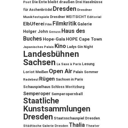
Die Ente bleibt draußen
Post
Drei Haselnüsse
Dresden
für Aschenbrödel
Dresdner
Musikfestspiele
Dresdner WEITSICHT
Editorial
Filmkritik
ElbUferei
Galerie
Film
Haus des
Holger John
Genuss
Buches
Hope-Gala
HOPE Cape Town
Kino
Ladys Gin Night
Japanisches Palais
Landesbühnen
Sachsen
Lesung
La Saxe à Paris
Open Air
Loriot
Meißen
Palais Sommer
Rügen
Sachsen in Paris
Radebeul
Schauspielhaus
Schloss Moritzburg
Semperoper
Semperopernball
Staatliche
Kunstsammlungen
Dresden
Staatsschauspiel Dresden
Thalia
Städtische Galerie Dresden
Theater