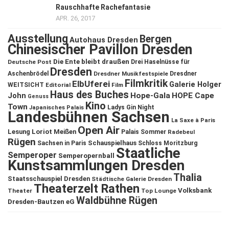
Rauschhafte Rachefantasie
APR. 26, 2017
Ausstellung
Bergen
Autohaus Dresden
Chinesischer Pavillon Dresden
Die Ente bleibt draußen
Deutsche Post
Drei Haselnüsse für
Dresden
Aschenbrödel
Dresdner Musikfestspiele
Dresdner
Filmkritik
ElbUferei
Galerie Holger
WEITSICHT
Editorial
Film
Haus des Buches
John
Hope-Gala
HOPE Cape
Genuss
Kino
Town
Ladys Gin Night
Japanisches Palais
Landesbühnen Sachsen
La Saxe à Paris
Open Air
Lesung
Loriot
Meißen
Palais Sommer
Radebeul
Rügen
Schauspielhaus
Sachsen in Paris
Schloss Moritzburg
Staatliche
Semperoper
Semperopernball
Kunstsammlungen Dresden
Thalia
Staatsschauspiel Dresden
Städtische Galerie Dresden
Theaterzelt Rathen
Volksbank
Theater
Top Lounge
Waldbühne Rügen
Dresden-Bautzen eG