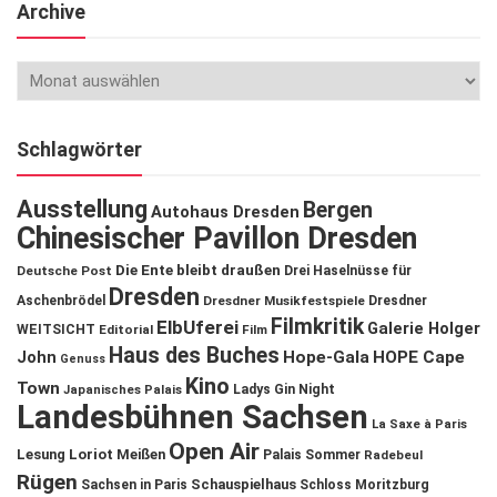
Archive
Schlagwörter
Ausstellung
Bergen
Autohaus Dresden
Chinesischer Pavillon Dresden
Die Ente bleibt draußen
Deutsche Post
Drei Haselnüsse für
Dresden
Aschenbrödel
Dresdner Musikfestspiele
Dresdner
Filmkritik
ElbUferei
Galerie Holger
WEITSICHT
Editorial
Film
Haus des Buches
John
Hope-Gala
HOPE Cape
Genuss
Kino
Town
Ladys Gin Night
Japanisches Palais
Landesbühnen Sachsen
La Saxe à Paris
Open Air
Lesung
Loriot
Meißen
Palais Sommer
Radebeul
Rügen
Schauspielhaus
Sachsen in Paris
Schloss Moritzburg