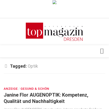
Verkaufsstellen
Abonnement
Kontakt, Impressum
Datenschutzerklärung
AGB
Architektur & Design
Tagged:
Optik
Top Gesundheitsforum Dresden / Ostsachsen
Events
Mediadaten
DEZ. 12, 2024
Genuss
ANZEIGE
Geschäft
/
GESUND & SCHÖN
Janine Flor AUGENOPTIK: Kompetenz,
gesund & schön
Qualität und Nachhaltigkeit
Gesellschaft