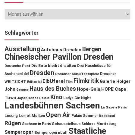
Schlagwörter
Ausstellung
Bergen
Autohaus Dresden
Chinesischer Pavillon Dresden
Die Ente bleibt draußen
Deutsche Post
Drei Haselnüsse für
Dresden
Aschenbrödel
Dresdner Musikfestspiele
Dresdner
Filmkritik
ElbUferei
Galerie Holger
WEITSICHT
Editorial
Film
Haus des Buches
John
Hope-Gala
HOPE Cape
Genuss
Kino
Town
Ladys Gin Night
Japanisches Palais
Landesbühnen Sachsen
La Saxe à Paris
Open Air
Lesung
Loriot
Meißen
Palais Sommer
Radebeul
Rügen
Schauspielhaus
Sachsen in Paris
Schloss Moritzburg
Staatliche
Semperoper
Semperopernball