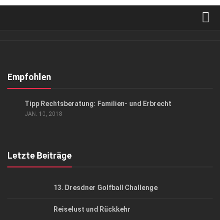
Verkaufsstellen
Abonnement
Kontakt, Impressum
Empfohlen
Datenschutzerklärung
ANZEIGE
/
GESCHÄFT
Tipp Rechtsberatung: Familien- und Erbrecht
AGB
JAN. 10, 2018
Top Gesundheitsforum Dresden / Ostsachsen
Mediadaten
Letzte Beiträge
13. Dresdner Golfball Challenge
Reiselust und Rückkehr