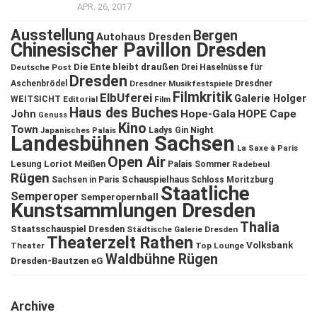
APR. 26, 2017
Ausstellung
Bergen
Autohaus Dresden
Chinesischer Pavillon Dresden
Die Ente bleibt draußen
Deutsche Post
Drei Haselnüsse für
Dresden
Aschenbrödel
Dresdner Musikfestspiele
Dresdner
Filmkritik
ElbUferei
Galerie Holger
WEITSICHT
Editorial
Film
Haus des Buches
John
Hope-Gala
HOPE Cape
Genuss
Kino
Town
Ladys Gin Night
Japanisches Palais
Landesbühnen Sachsen
La Saxe à Paris
Open Air
Lesung
Loriot
Meißen
Palais Sommer
Radebeul
Rügen
Schauspielhaus
Sachsen in Paris
Schloss Moritzburg
Staatliche
Semperoper
Semperopernball
Kunstsammlungen Dresden
Thalia
Staatsschauspiel Dresden
Städtische Galerie Dresden
Theaterzelt Rathen
Volksbank
Theater
Top Lounge
Waldbühne Rügen
Dresden-Bautzen eG
Archive