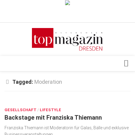
Verkaufsstellen
Abonnement
Kontakt, Impressum
Datenschutzerklärung
AGB
Architektur & Design
Tagged:
Moderation
Top Gesundheitsforum Dresden / Ostsachsen
Events
Mediadaten
MÄRZ 27, 2026
Genuss
GESELLSCHAFT
Geschäft
/
LIFESTYLE
Backstage mit Franziska Thiemann
gesund & schön
Franziska Thiemann ist Moderatorin für Galas, Bälle und exklusive
Gesellschaft
Business­veran­staltungen.