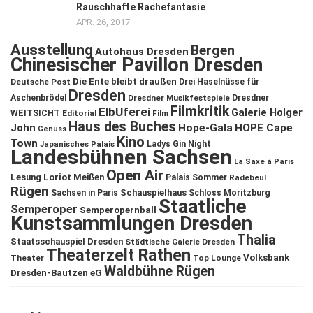
Rauschhafte Rachefantasie
APR. 26, 2017
Ausstellung
Bergen
Autohaus Dresden
Chinesischer Pavillon Dresden
Die Ente bleibt draußen
Deutsche Post
Drei Haselnüsse für
Dresden
Aschenbrödel
Dresdner Musikfestspiele
Dresdner
Filmkritik
ElbUferei
Galerie Holger
WEITSICHT
Editorial
Film
Haus des Buches
John
Hope-Gala
HOPE Cape
Genuss
Kino
Town
Ladys Gin Night
Japanisches Palais
Landesbühnen Sachsen
La Saxe à Paris
Open Air
Lesung
Loriot
Meißen
Palais Sommer
Radebeul
Rügen
Schauspielhaus
Sachsen in Paris
Schloss Moritzburg
Staatliche
Semperoper
Semperopernball
Kunstsammlungen Dresden
Thalia
Staatsschauspiel Dresden
Städtische Galerie Dresden
Theaterzelt Rathen
Volksbank
Theater
Top Lounge
Waldbühne Rügen
Dresden-Bautzen eG