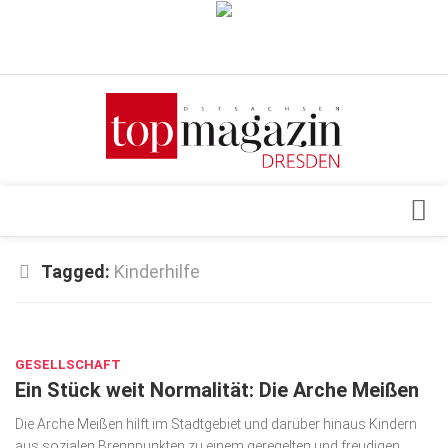
Verkaufsstellen
Abonnement
Kontakt, Impressum
Datenschutzerklärung
AGB
Architektur & Design
Tagged:
Kinderhilfe
Top Gesundheitsforum Dresden / Ostsachsen
Events
Mediadaten
NOV. 30, 2017
Genuss
GESELLSCHAFT
Geschäft
Ein Stück weit Normalität: Die Arche Meißen
gesund & schön
Die Arche Meißen hilft im Stadtgebiet und darüber hinaus Kindern
Gesellschaft
aus sozialen Brennpunkten zu einem geregelten und freudigen