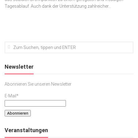
Tagesablauf. Auch dank der Unterstützung zahlreicher...
Kunst & Kultur
Lifestyle
Ausflug & Reise
Podcast
Top Branchen
SACHSEN IN PARIS
Newsletter
Abonnieren Sie unseren Newsletter
E-Mail*
Veranstaltungen