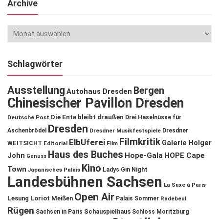
Archive
Schlagwörter
Ausstellung
Bergen
Autohaus Dresden
Chinesischer Pavillon Dresden
Die Ente bleibt draußen
Deutsche Post
Drei Haselnüsse für
Dresden
Aschenbrödel
Dresdner Musikfestspiele
Dresdner
Filmkritik
ElbUferei
Galerie Holger
WEITSICHT
Editorial
Film
Haus des Buches
John
Hope-Gala
HOPE Cape
Genuss
Kino
Town
Ladys Gin Night
Japanisches Palais
Landesbühnen Sachsen
La Saxe à Paris
Open Air
Lesung
Loriot
Meißen
Palais Sommer
Radebeul
Rügen
Schauspielhaus
Sachsen in Paris
Schloss Moritzburg