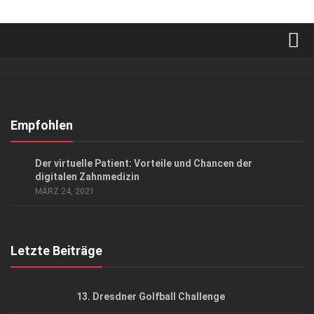
Verkaufsstellen
Abonnement
Kontakt, Impressum
Empfohlen
Datenschutzerklärung
ANZEIGE
/
GESUND & SCHÖN
Der virtuelle Patient: Vorteile und Chancen der
AGB
digitalen Zahnmedizin
MÄRZ 24, 2021
Top Gesundheitsforum Dresden / Ostsachsen
Mediadaten
Letzte Beiträge
13. Dresdner Golfball Challenge