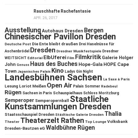
Rauschhafte Rachefantasie
APR. 26, 2017
Ausstellung
Bergen
Autohaus Dresden
Chinesischer Pavillon Dresden
Die Ente bleibt draußen
Deutsche Post
Drei Haselnüsse für
Dresden
Aschenbrödel
Dresdner Musikfestspiele
Dresdner
Filmkritik
ElbUferei
Galerie Holger
WEITSICHT
Editorial
Film
Haus des Buches
John
Hope-Gala
HOPE Cape
Genuss
Kino
Town
Ladys Gin Night
Japanisches Palais
Landesbühnen Sachsen
La Saxe à Paris
Open Air
Lesung
Loriot
Meißen
Palais Sommer
Radebeul
Rügen
Schauspielhaus
Sachsen in Paris
Schloss Moritzburg
Staatliche
Semperoper
Semperopernball
Kunstsammlungen Dresden
Thalia
Staatsschauspiel Dresden
Städtische Galerie Dresden
Theaterzelt Rathen
Volksbank
Theater
Top Lounge
Waldbühne Rügen
Dresden-Bautzen eG