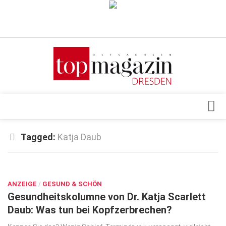
Verkaufsstellen
Abonnement
Kontakt, Impressum
Datenschutzerklärung
AGB
Architektur & Design
Tagged:
Katja Daub
Top Gesundheitsforum Dresden / Ostsachsen
Events
Mediadaten
DEZ. 14, 2017
Genuss
ANZEIGE
Geschäft
/
GESUND & SCHÖN
Gesundheitskolumne von Dr. Katja Scarlett
gesund & schön
Daub: Was tun bei Kopfzerbrechen?
Gesellschaft