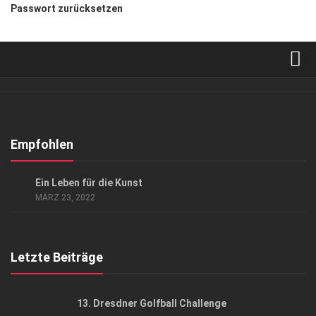
Passwort zurücksetzen
Verkaufsstellen
Abonnement
Kontakt, Impressum
Empfohlen
Datenschutzerklärung
GESELLSCHAFT
/
HIGHLIGHTS
/
KUNST & KULTUR
Ein Leben für die Kunst
AGB
MÄRZ 23, 2022
Top Gesundheitsforum Dresden / Ostsachsen
Mediadaten
Letzte Beiträge
13. Dresdner Golfball Challenge