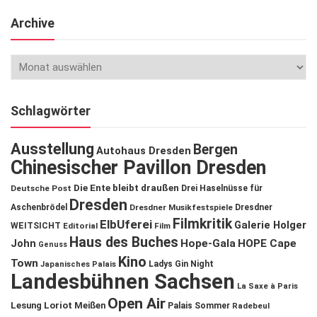
Archive
Schlagwörter
Ausstellung
Bergen
Autohaus Dresden
Chinesischer Pavillon Dresden
Die Ente bleibt draußen
Deutsche Post
Drei Haselnüsse für
Dresden
Aschenbrödel
Dresdner Musikfestspiele
Dresdner
Filmkritik
ElbUferei
Galerie Holger
WEITSICHT
Editorial
Film
Haus des Buches
John
Hope-Gala
HOPE Cape
Genuss
Kino
Town
Ladys Gin Night
Japanisches Palais
Landesbühnen Sachsen
La Saxe à Paris
Open Air
Lesung
Loriot
Meißen
Palais Sommer
Radebeul