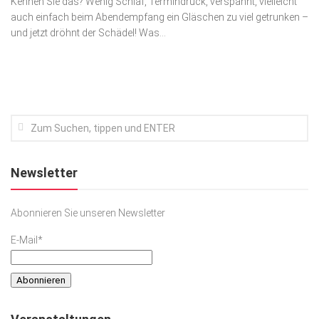
Kennen Sie das? Wenig Schlaf, Termindruck, verspannt, vielleicht
auch einfach beim Abendempfang ein Gläschen zu viel getrunken –
Kunst & Kultur
und jetzt dröhnt der Schädel! Was...
Lifestyle
Ausflug & Reise
Podcast
Top Branchen
SACHSEN IN PARIS
Newsletter
Abonnieren Sie unseren Newsletter
E-Mail*