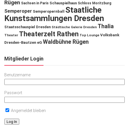
Rügen
Schauspielhaus
Sachsen in Paris
Schloss Moritzburg
Staatliche
Semperoper
Semperopernball
Kunstsammlungen Dresden
Thalia
Staatsschauspiel Dresden
Städtische Galerie Dresden
Theaterzelt Rathen
Volksbank
Theater
Top Lounge
Waldbühne Rügen
Dresden-Bautzen eG
Mitglieder Login
Benutzername
Passwort
Angemeldet bleiben