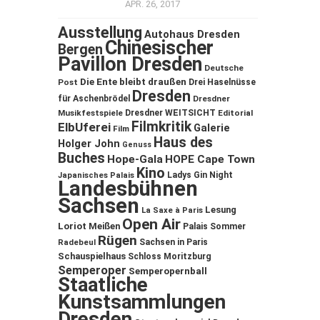
APR. 26, 2017
Ausstellung
Autohaus Dresden
Chinesischer
Bergen
Pavillon Dresden
Deutsche
Die Ente bleibt draußen
Post
Drei Haselnüsse
Dresden
für Aschenbrödel
Dresdner
Musikfestspiele
Dresdner WEITSICHT
Editorial
Filmkritik
ElbUferei
Galerie
Film
Haus des
Holger John
Genuss
Buches
Hope-Gala
HOPE Cape Town
Kino
Ladys Gin Night
Japanisches Palais
Landesbühnen
Sachsen
Lesung
La Saxe à Paris
Open Air
Loriot
Meißen
Palais Sommer
Rügen
Sachsen in Paris
Radebeul
Schauspielhaus
Schloss Moritzburg
Semperoper
Semperopernball
Staatliche
Kunstsammlungen
Dresden