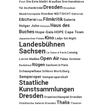
Die Ente bleibt draußen
Post
Drei Haselnüsse
Dresden
für Aschenbrödel
Dresdner
Musikfestspiele
Dresdner WEITSICHT
Editorial
Filmkritik
ElbUferei
Galerie
Film
Haus des
Holger John
Genuss
Buches
Hope-Gala
HOPE Cape Town
Kino
Ladys Gin Night
Japanisches Palais
Landesbühnen
Sachsen
Lesung
La Saxe à Paris
Open Air
Loriot
Meißen
Palais Sommer
Rügen
Sachsen in Paris
Radebeul
Schauspielhaus
Schloss Moritzburg
Semperoper
Semperopernball
Staatliche
Kunstsammlungen
Dresden
Staatsschauspiel Dresden
Thalia
Städtische Galerie Dresden
Theater