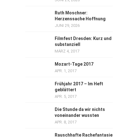
Ruth Moschner:
Herzenssache Hoffnung
JUNI 29, 2026
Filmfest Dresden: Kurz und
substanziell
MÄRZ 4, 2017
Mozart-Tage 2017
APR. 1, 2017
Frühjahr 2017 – Im Heft
geblättert
APR. 5, 2017
Die Stunde da wir nichts
voneinander wussten
APR. 8, 2017
Rauschhafte Rachefantasie