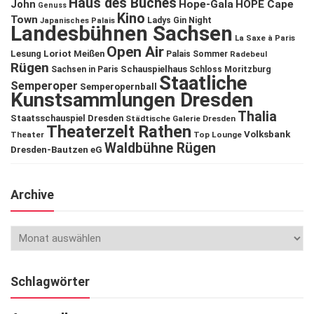
Haus des Buches
John
Hope-Gala
HOPE Cape
Genuss
Kino
Town
Ladys Gin Night
Japanisches Palais
Landesbühnen Sachsen
La Saxe à Paris
Open Air
Lesung
Loriot
Meißen
Palais Sommer
Radebeul
Rügen
Schauspielhaus
Sachsen in Paris
Schloss Moritzburg
Staatliche
Semperoper
Semperopernball
Kunstsammlungen Dresden
Thalia
Staatsschauspiel Dresden
Städtische Galerie Dresden
Theaterzelt Rathen
Volksbank
Theater
Top Lounge
Waldbühne Rügen
Dresden-Bautzen eG
Archive
Schlagwörter