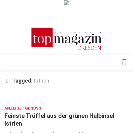
Verkaufsstellen
Abonnement
Kontakt, Impressum
Datenschutzerklärung
AGB
Architektur & Design
Tagged:
Istrien
Top Gesundheitsforum Dresden / Ostsachsen
Events
Mediadaten
JUNI 30, 2022
Genuss
ANZEIGE
Geschäft
/
GENUSS
Feinste Trüffel aus der grünen Halbinsel
gesund & schön
Istrien
Gesellschaft