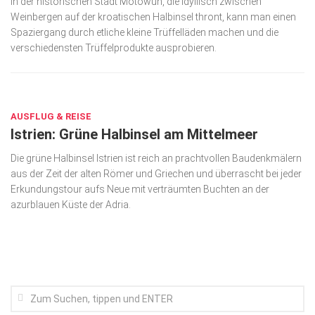
In der historischen Stadt Motowun, die idyllisch zwischen
Weinbergen auf der kroatischen Halbinsel thront, kann man einen
Kunst & Kultur
Spaziergang durch etliche kleine Trüffelläden machen und die
Lifestyle
verschiedensten Trüffelprodukte ausprobieren.
Ausflug & Reise
DEZ. 8, 2021
Podcast
AUSFLUG & REISE
Top Branchen
Istrien: Grüne Halbinsel am Mittelmeer
SACHSEN IN PARIS
Die grüne Halbinsel Istrien ist reich an prachtvollen Baudenkmälern
aus der Zeit der alten Römer und Griechen und überrascht bei jeder
Erkundungstour aufs Neue mit verträumten Buchten an der
azurblauen Küste der Adria.