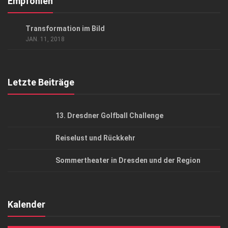
Empfohlen
Datenschutzerklärung
GESELLSCHAFT
Transformation im Bild
AGB
JAN. 11, 2018
Top Gesundheitsforum Dresden / Ostsachsen
Mediadaten
Letzte Beiträge
13. Dresdner Golfball Challenge
Reiselust und Rückkehr
Sommertheater in Dresden und der Region
Kalender