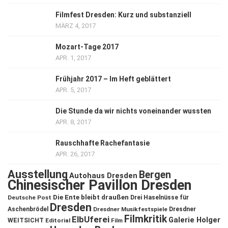
Filmfest Dresden: Kurz und substanziell
MÄRZ 4, 2017
Mozart-Tage 2017
APR. 1, 2017
Frühjahr 2017 – Im Heft geblättert
APR. 5, 2017
Die Stunde da wir nichts voneinander wussten
APR. 8, 2017
Rauschhafte Rachefantasie
APR. 26, 2017
Ausstellung
Bergen
Autohaus Dresden
Chinesischer Pavillon Dresden
Die Ente bleibt draußen
Deutsche Post
Drei Haselnüsse für
Dresden
Aschenbrödel
Dresdner Musikfestspiele
Dresdner
Filmkritik
ElbUferei
Galerie Holger
WEITSICHT
Editorial
Film