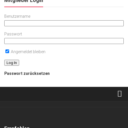
Mitglieder Login
Benutzername
Passwort
Angemeldet bleiben
Passwort zurücksetzen
Verkaufsstellen
Abonnement
Kontakt, Impressum