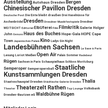
Ausstellung
Bergen
Autohaus Dresden
Chinesischer Pavillon Dresden
Die Ente bleibt draußen
Deutsche Post
Drei Haselnüsse für
Dresden
Aschenbrödel
Dresdner Musikfestspiele
Dresdner
Filmkritik
ElbUferei
Galerie Holger
WEITSICHT
Editorial
Film
Haus des Buches
John
Hope-Gala
HOPE Cape
Genuss
Kino
Town
Ladys Gin Night
Japanisches Palais
Landesbühnen Sachsen
La Saxe à Paris
Open Air
Lesung
Loriot
Meißen
Palais Sommer
Radebeul
Rügen
Schauspielhaus
Sachsen in Paris
Schloss Moritzburg
Staatliche
Semperoper
Semperopernball
Kunstsammlungen Dresden
Thalia
Staatsschauspiel Dresden
Städtische Galerie Dresden
Theaterzelt Rathen
Volksbank
Theater
Top Lounge
Waldbühne Rügen
Dresden-Bautzen eG