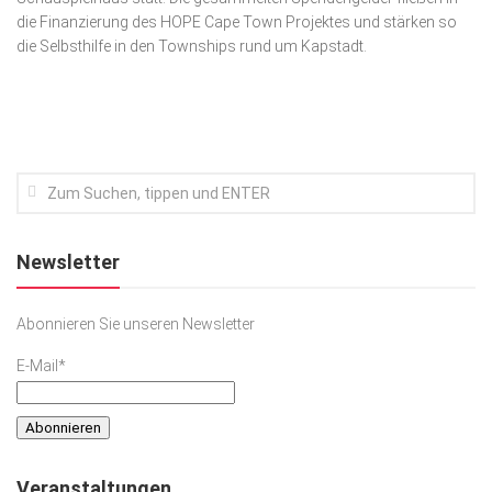
die Finanzierung des HOPE Cape Town Projektes und stärken so
Kunst & Kultur
die Selbsthilfe in den Townships rund um Kapstadt.
Lifestyle
Ausflug & Reise
Podcast
Top Branchen
SACHSEN IN PARIS
Newsletter
Abonnieren Sie unseren Newsletter
E-Mail*
Veranstaltungen