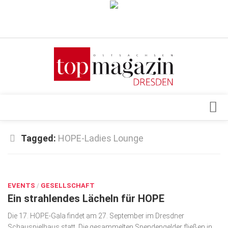
Verkaufsstellen
Abonnement
Kontakt, Impressum
Datenschutzerklärung
AGB
Architektur & Design
Tagged:
HOPE-Ladies Lounge
Top Gesundheitsforum Dresden / Ostsachsen
Events
Mediadaten
JUNI 24, 2025
Genuss
EVENTS
Geschäft
/
GESELLSCHAFT
Ein strahlendes Lächeln für HOPE
gesund & schön
Die 17. HOPE-Gala findet am 27. September im Dresdner
Gesellschaft
Schauspielhaus statt. Die gesammelten Spendengelder fließen in