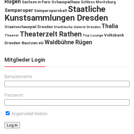
Rügen
Schauspielhaus
Sachsen in Paris
Schloss Moritzburg
Staatliche
Semperoper
Semperopernball
Kunstsammlungen Dresden
Thalia
Staatsschauspiel Dresden
Städtische Galerie Dresden
Theaterzelt Rathen
Volksbank
Theater
Top Lounge
Waldbühne Rügen
Dresden-Bautzen eG
Mitglieder Login
Benutzername
Passwort
Angemeldet bleiben