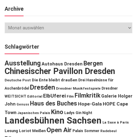
Archive
Schlagwörter
Ausstellung
Bergen
Autohaus Dresden
Chinesischer Pavillon Dresden
Die Ente bleibt draußen
Deutsche Post
Drei Haselnüsse für
Dresden
Aschenbrödel
Dresdner Musikfestspiele
Dresdner
Filmkritik
ElbUferei
Galerie Holger
WEITSICHT
Editorial
Film
Haus des Buches
John
Hope-Gala
HOPE Cape
Genuss
Kino
Town
Ladys Gin Night
Japanisches Palais
Landesbühnen Sachsen
La Saxe à Paris
Open Air
Lesung
Loriot
Meißen
Palais Sommer
Radebeul