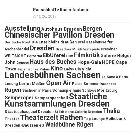
Rauschhafte Rachefantasie
APR. 26, 2017
Ausstellung
Bergen
Autohaus Dresden
Chinesischer Pavillon Dresden
Die Ente bleibt draußen
Deutsche Post
Drei Haselnüsse für
Dresden
Aschenbrödel
Dresdner Musikfestspiele
Dresdner
Filmkritik
ElbUferei
Galerie Holger
WEITSICHT
Editorial
Film
Haus des Buches
John
Hope-Gala
HOPE Cape
Genuss
Kino
Town
Ladys Gin Night
Japanisches Palais
Landesbühnen Sachsen
La Saxe à Paris
Open Air
Lesung
Loriot
Meißen
Palais Sommer
Radebeul
Rügen
Schauspielhaus
Sachsen in Paris
Schloss Moritzburg
Staatliche
Semperoper
Semperopernball
Kunstsammlungen Dresden
Thalia
Staatsschauspiel Dresden
Städtische Galerie Dresden
Theaterzelt Rathen
Volksbank
Theater
Top Lounge
Waldbühne Rügen
Dresden-Bautzen eG