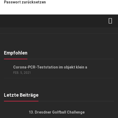
Passwort zurücksetzen
Verkaufsstellen
Abonnement
Kontakt, Impressum
Empfohlen
Datenschutzerklärung
GESUND & SCHÖN
Corona-PCR-Teststation im objekt klein a
AGB
FEB. 5, 2021
Top Gesundheitsforum Dresden / Ostsachsen
Mediadaten
Letzte Beiträge
13. Dresdner Golfball Challenge