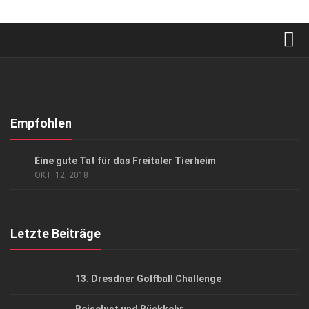
Verkaufsstellen
Abonnement
Kontakt, Impressum
Empfohlen
Datenschutzerklärung
GESELLSCHAFT
Eine gute Tat für das Freitaler Tierheim
AGB
OKT. 12, 2018
Top Gesundheitsforum Dresden / Ostsachsen
Mediadaten
Letzte Beiträge
13. Dresdner Golfball Challenge