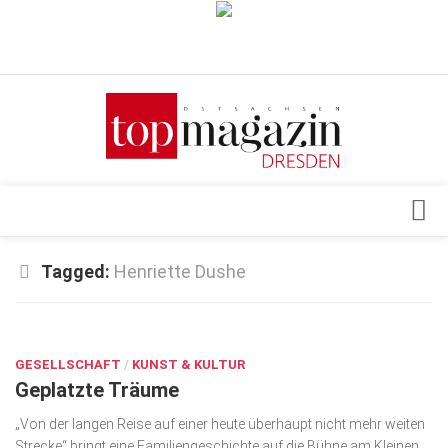
Verkaufsstellen
Abonnement
Kontakt, Impressum
Datenschutzerklärung
AGB
Architektur & Design
Tagged:
Henriette Dushe
Top Gesundheitsforum Dresden / Ostsachsen
Events
Mediadaten
JUNI 2, 2018
Genuss
GESELLSCHAFT
Geschäft
/
KUNST & KULTUR
Geplatzte Träume
gesund & schön
„Von der langen Reise auf einer heute überhaupt nicht mehr weiten
Gesellschaft
Strecke“ bringt eine Familiengeschichte auf die Bühne am Kleinen