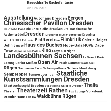
Rauschhafte Rachefantasie
APR. 26, 2017
Ausstellung
Bergen
Autohaus Dresden
Chinesischer Pavillon Dresden
Die Ente bleibt draußen
Deutsche Post
Drei Haselnüsse für
Dresden
Aschenbrödel
Dresdner Musikfestspiele
Dresdner
Filmkritik
ElbUferei
Galerie Holger
WEITSICHT
Editorial
Film
Haus des Buches
John
Hope-Gala
HOPE Cape
Genuss
Kino
Town
Ladys Gin Night
Japanisches Palais
Landesbühnen Sachsen
La Saxe à Paris
Open Air
Lesung
Loriot
Meißen
Palais Sommer
Radebeul
Rügen
Schauspielhaus
Sachsen in Paris
Schloss Moritzburg
Staatliche
Semperoper
Semperopernball
Kunstsammlungen Dresden
Thalia
Staatsschauspiel Dresden
Städtische Galerie Dresden
Theaterzelt Rathen
Volksbank
Theater
Top Lounge
Waldbühne Rügen
Dresden-Bautzen eG