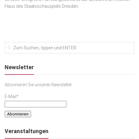
Haus des Staatsschauspiels Dresden.
Kunst & Kultur
Lifestyle
Ausflug & Reise
Podcast
Top Branchen
SACHSEN IN PARIS
Newsletter
Abonnieren Sie unseren Newsletter
E-Mail*
Veranstaltungen