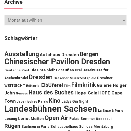
Archive
Schlagwörter
Ausstellung
Bergen
Autohaus Dresden
Chinesischer Pavillon Dresden
Die Ente bleibt draußen
Deutsche Post
Drei Haselnüsse für
Dresden
Aschenbrödel
Dresdner Musikfestspiele
Dresdner
Filmkritik
ElbUferei
Galerie Holger
WEITSICHT
Editorial
Film
Haus des Buches
John
Hope-Gala
HOPE Cape
Genuss
Kino
Town
Ladys Gin Night
Japanisches Palais
Landesbühnen Sachsen
La Saxe à Paris
Open Air
Lesung
Loriot
Meißen
Palais Sommer
Radebeul
Rügen
Schauspielhaus
Sachsen in Paris
Schloss Moritzburg