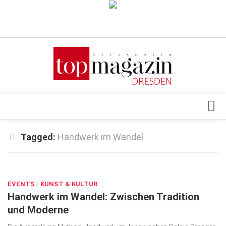
Verkaufsstellen
Abonnement
Kontakt, Impressum
Datenschutzerklärung
AGB
Architektur & Design
Tagged:
Handwerk im Wandel
Top Gesundheitsforum Dresden / Ostsachsen
Events
Mediadaten
JUNI 23, 2025
Genuss
EVENTS
Geschäft
/
KUNST & KULTUR
Handwerk im Wandel: Zwischen Tradition
gesund & schön
und Moderne
Gesellschaft