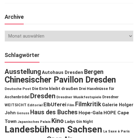
Archive
Schlagwörter
Ausstellung
Bergen
Autohaus Dresden
Chinesischer Pavillon Dresden
Die Ente bleibt draußen
Deutsche Post
Drei Haselnüsse für
Dresden
Aschenbrödel
Dresdner Musikfestspiele
Dresdner
Filmkritik
ElbUferei
Galerie Holger
WEITSICHT
Editorial
Film
Haus des Buches
John
Hope-Gala
HOPE Cape
Genuss
Kino
Town
Ladys Gin Night
Japanisches Palais
Landesbühnen Sachsen
La Saxe à Paris