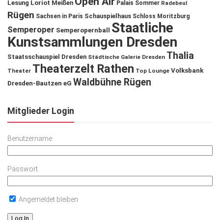
Open Air
Lesung
Loriot
Meißen
Palais Sommer
Radebeul
Rügen
Schauspielhaus
Sachsen in Paris
Schloss Moritzburg
Staatliche
Semperoper
Semperopernball
Kunstsammlungen Dresden
Thalia
Staatsschauspiel Dresden
Städtische Galerie Dresden
Theaterzelt Rathen
Volksbank
Theater
Top Lounge
Waldbühne Rügen
Dresden-Bautzen eG
Mitglieder Login
Benutzername
Passwort
Angemeldet bleiben