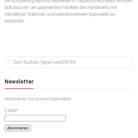
Die Ausstellung Mythos Handwerk im Japanischen Palais Dresden
lädt dazu ein, die spannenden Facetten des Handwerks mit
Kunst & Kultur
interaktiven Stationen und beeindruckenden Exponaten zu
Lifestyle
entdecken.
Ausflug & Reise
Podcast
Top Branchen
SACHSEN IN PARIS
Newsletter
Abonnieren Sie unseren Newsletter
E-Mail*