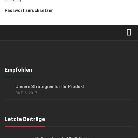
Passwort zurücksetzen
Verkaufsstellen
Abonnement
Kontakt, Impressum
Empfohlen
Datenschutzerklärung
GESCHÄFT
/
HIGHLIGHTS
Unsere Strategien für Ihr Produkt
AGB
OKT. 6, 2017
Top Gesundheitsforum Dresden / Ostsachsen
Mediadaten
Letzte Beiträge