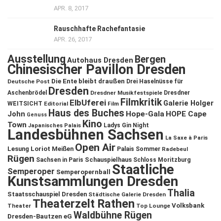
APR. 8, 2017
Rauschhafte Rachefantasie
APR. 26, 2017
Ausstellung
Bergen
Autohaus Dresden
Chinesischer Pavillon Dresden
Die Ente bleibt draußen
Deutsche Post
Drei Haselnüsse für
Dresden
Aschenbrödel
Dresdner Musikfestspiele
Dresdner
Filmkritik
ElbUferei
Galerie Holger
WEITSICHT
Editorial
Film
Haus des Buches
John
Hope-Gala
HOPE Cape
Genuss
Kino
Town
Ladys Gin Night
Japanisches Palais
Landesbühnen Sachsen
La Saxe à Paris
Open Air
Lesung
Loriot
Meißen
Palais Sommer
Radebeul
Rügen
Schauspielhaus
Sachsen in Paris
Schloss Moritzburg
Staatliche
Semperoper
Semperopernball
Kunstsammlungen Dresden
Thalia
Staatsschauspiel Dresden
Städtische Galerie Dresden
Theaterzelt Rathen
Volksbank
Theater
Top Lounge
Waldbühne Rügen
Dresden-Bautzen eG