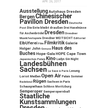
APR. 26, 2017
Ausstellung
Autohaus Dresden
Chinesischer
Bergen
Pavillon Dresden
Deutsche
Die Ente bleibt draußen
Post
Drei Haselnüsse
Dresden
für Aschenbrödel
Dresdner
Musikfestspiele
Dresdner WEITSICHT
Editorial
Filmkritik
ElbUferei
Galerie
Film
Haus des
Holger John
Genuss
Buches
Hope-Gala
HOPE Cape Town
Kino
Ladys Gin Night
Japanisches Palais
Landesbühnen
Sachsen
Lesung
La Saxe à Paris
Open Air
Loriot
Meißen
Palais Sommer
Rügen
Sachsen in Paris
Radebeul
Schauspielhaus
Schloss Moritzburg
Semperoper
Semperopernball
Staatliche
Kunstsammlungen
Dresden