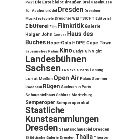
Die Ente bleibt draußen
Post
Drei Haselnüsse
Dresden
für Aschenbrödel
Dresdner
Musikfestspiele
Dresdner WEITSICHT
Editorial
Filmkritik
ElbUferei
Galerie
Film
Haus des
Holger John
Genuss
Buches
Hope-Gala
HOPE Cape Town
Kino
Ladys Gin Night
Japanisches Palais
Landesbühnen
Sachsen
Lesung
La Saxe à Paris
Open Air
Loriot
Meißen
Palais Sommer
Rügen
Sachsen in Paris
Radebeul
Schauspielhaus
Schloss Moritzburg
Semperoper
Semperopernball
Staatliche
Kunstsammlungen
Dresden
Staatsschauspiel Dresden
Thalia
Städtische Galerie Dresden
Theater