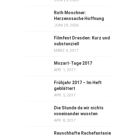
Ruth Moschner:
Herzenssache Hoffnung
JUNI 29, 2026
Filmfest Dresden: Kurz und
substanziell
MÄRZ 4, 2017
Mozart-Tage 2017
APR. 1, 2017
Frühjahr 2017 – Im Heft
geblättert
APR. 5, 2017
Die Stunde da wir nichts
voneinander wussten
APR. 8, 2017
Rauschhafte Rachefantasie