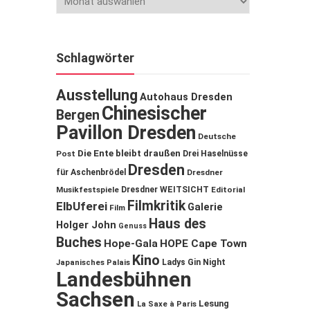
Schlagwörter
Ausstellung
Autohaus Dresden
Chinesischer
Bergen
Pavillon Dresden
Deutsche
Die Ente bleibt draußen
Post
Drei Haselnüsse
Dresden
für Aschenbrödel
Dresdner
Musikfestspiele
Dresdner WEITSICHT
Editorial
Filmkritik
ElbUferei
Galerie
Film
Haus des
Holger John
Genuss
Buches
Hope-Gala
HOPE Cape Town
Kino
Ladys Gin Night
Japanisches Palais
Landesbühnen
Sachsen
Lesung
La Saxe à Paris