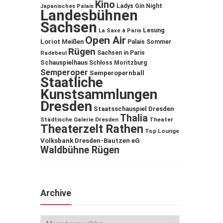
Kino
Ladys Gin Night
Japanisches Palais
Landesbühnen
Sachsen
Lesung
La Saxe à Paris
Open Air
Loriot
Meißen
Palais Sommer
Rügen
Sachsen in Paris
Radebeul
Schauspielhaus
Schloss Moritzburg
Semperoper
Semperopernball
Staatliche
Kunstsammlungen
Dresden
Staatsschauspiel Dresden
Thalia
Städtische Galerie Dresden
Theater
Theaterzelt Rathen
Top Lounge
Volksbank Dresden-Bautzen eG
Waldbühne Rügen
Archive