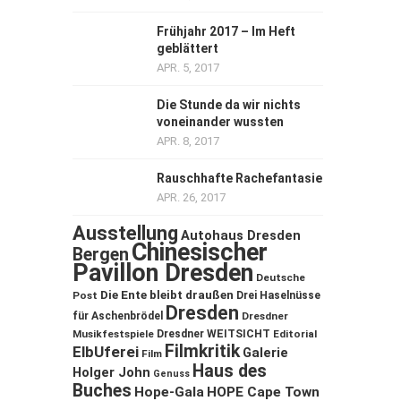
Frühjahr 2017 – Im Heft
geblättert
APR. 5, 2017
Die Stunde da wir nichts
voneinander wussten
APR. 8, 2017
Rauschhafte Rachefantasie
APR. 26, 2017
Ausstellung
Autohaus Dresden
Chinesischer
Bergen
Pavillon Dresden
Deutsche
Die Ente bleibt draußen
Post
Drei Haselnüsse
Dresden
für Aschenbrödel
Dresdner
Musikfestspiele
Dresdner WEITSICHT
Editorial
Filmkritik
ElbUferei
Galerie
Film
Haus des
Holger John
Genuss
Buches
Hope-Gala
HOPE Cape Town