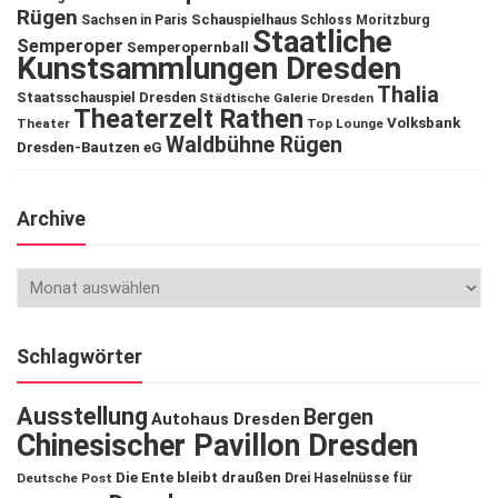
Rügen
Schauspielhaus
Sachsen in Paris
Schloss Moritzburg
Staatliche
Semperoper
Semperopernball
Kunstsammlungen Dresden
Thalia
Staatsschauspiel Dresden
Städtische Galerie Dresden
Theaterzelt Rathen
Volksbank
Theater
Top Lounge
Waldbühne Rügen
Dresden-Bautzen eG
Archive
Schlagwörter
Ausstellung
Bergen
Autohaus Dresden
Chinesischer Pavillon Dresden
Die Ente bleibt draußen
Deutsche Post
Drei Haselnüsse für