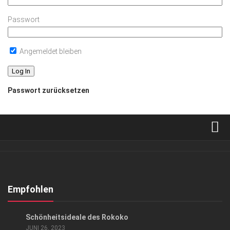
Passwort
Angemeldet bleiben
Passwort zurücksetzen
Verkaufsstellen
Abonnement
Kontakt, Impressum
Empfohlen
Datenschutzerklärung
KUNST & KULTUR
Schönheitsideale des Rokoko
AGB
JUNI 26, 2023