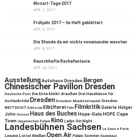
Mozart-Tage 2017
APR. 1, 2017
Frühjahr 2017 – Im Heft geblättert
APR. 5, 2017
Die Stunde da wir nichts voneinander wussten
APR. 8, 2017
Rauschhafte Rachefantasie
APR. 26, 2017
Ausstellung
Bergen
Autohaus Dresden
Chinesischer Pavillon Dresden
Die Ente bleibt draußen
Deutsche Post
Drei Haselnüsse für
Dresden
Aschenbrödel
Dresdner Musikfestspiele
Dresdner
Filmkritik
ElbUferei
Galerie Holger
WEITSICHT
Editorial
Film
Haus des Buches
John
Hope-Gala
HOPE Cape
Genuss
Kino
Town
Ladys Gin Night
Japanisches Palais
Landesbühnen Sachsen
La Saxe à Paris
Open Air
Lesung
Loriot
Meißen
Palais Sommer
Radebeul