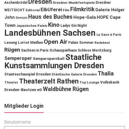
Dresden
Aschenbrödel
Dresdner Musikfestspiele
Dresdner
Filmkritik
ElbUferei
Galerie Holger
WEITSICHT
Editorial
Film
Haus des Buches
John
Hope-Gala
HOPE Cape
Genuss
Kino
Town
Ladys Gin Night
Japanisches Palais
Landesbühnen Sachsen
La Saxe à Paris
Open Air
Lesung
Loriot
Meißen
Palais Sommer
Radebeul
Rügen
Schauspielhaus
Sachsen in Paris
Schloss Moritzburg
Staatliche
Semperoper
Semperopernball
Kunstsammlungen Dresden
Thalia
Staatsschauspiel Dresden
Städtische Galerie Dresden
Theaterzelt Rathen
Volksbank
Theater
Top Lounge
Waldbühne Rügen
Dresden-Bautzen eG
Mitglieder Login
Benutzername