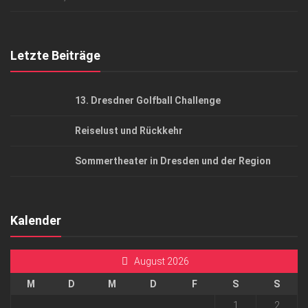
Top Gesundheitsforum Dresden / Ostsachsen
Mediadaten
Letzte Beiträge
13. Dresdner Golfball Challenge
Reiselust und Rückkehr
Sommertheater in Dresden und der Region
Kalender
August 2026
M
D
M
D
F
S
S
1
2