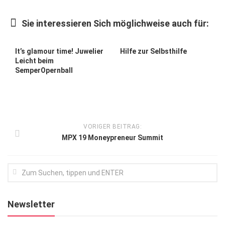
Kunst & Kultur
Sie interessieren Sich möglichweise auch für:
Lifestyle
Ausflug & Reise
It’s glamour time! Juwelier
Hilfe zur Selbsthilfe
Leicht beim
Podcast
SemperOpernball
Top Branchen
SACHSEN IN PARIS
VORIGER BEITRAG:
MPX 19 Moneypreneur Summit
Newsletter