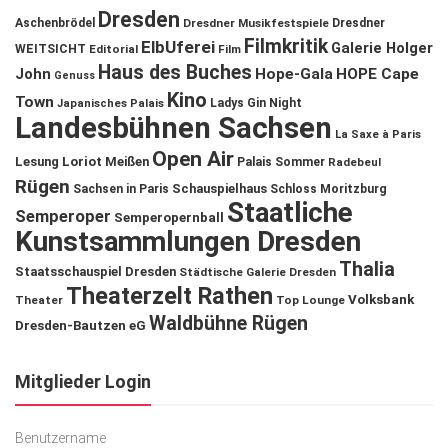
Dresden
Aschenbrödel
Dresdner Musikfestspiele
Dresdner
Filmkritik
ElbUferei
Galerie Holger
WEITSICHT
Editorial
Film
Haus des Buches
John
Hope-Gala
HOPE Cape
Genuss
Kino
Town
Ladys Gin Night
Japanisches Palais
Landesbühnen Sachsen
La Saxe à Paris
Open Air
Lesung
Loriot
Meißen
Palais Sommer
Radebeul
Rügen
Schauspielhaus
Sachsen in Paris
Schloss Moritzburg
Staatliche
Semperoper
Semperopernball
Kunstsammlungen Dresden
Thalia
Staatsschauspiel Dresden
Städtische Galerie Dresden
Theaterzelt Rathen
Volksbank
Theater
Top Lounge
Waldbühne Rügen
Dresden-Bautzen eG
Mitglieder Login
Benutzername