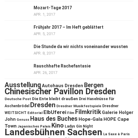
Mozart-Tage 2017
APR. 1, 2017
Frühjahr 2017 – Im Heft geblättert
APR. 5, 2017
Die Stunde da wir nichts voneinander wussten
APR. 8, 2017
Rauschhafte Rachefantasie
APR. 26, 2017
Ausstellung
Bergen
Autohaus Dresden
Chinesischer Pavillon Dresden
Die Ente bleibt draußen
Deutsche Post
Drei Haselnüsse für
Dresden
Aschenbrödel
Dresdner Musikfestspiele
Dresdner
Filmkritik
ElbUferei
Galerie Holger
WEITSICHT
Editorial
Film
Haus des Buches
John
Hope-Gala
HOPE Cape
Genuss
Kino
Town
Ladys Gin Night
Japanisches Palais
Landesbühnen Sachsen
La Saxe à Paris