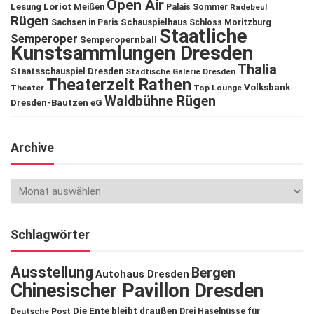
Open Air
Lesung
Loriot
Meißen
Palais Sommer
Radebeul
Rügen
Schauspielhaus
Sachsen in Paris
Schloss Moritzburg
Staatliche
Semperoper
Semperopernball
Kunstsammlungen Dresden
Thalia
Staatsschauspiel Dresden
Städtische Galerie Dresden
Theaterzelt Rathen
Volksbank
Theater
Top Lounge
Waldbühne Rügen
Dresden-Bautzen eG
Archive
Schlagwörter
Ausstellung
Bergen
Autohaus Dresden
Chinesischer Pavillon Dresden
Die Ente bleibt draußen
Deutsche Post
Drei Haselnüsse für