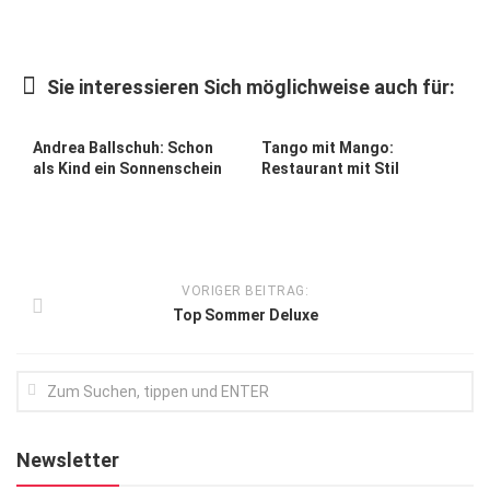
Kunst & Kultur
Lifestyle
Sie interessieren Sich möglichweise auch für:
Ausflug & Reise
Andrea Ballschuh: Schon
Tango mit Mango:
Podcast
als Kind ein Sonnenschein
Restaurant mit Stil
Top Branchen
SACHSEN IN PARIS
VORIGER BEITRAG:
Top Sommer Deluxe
Newsletter