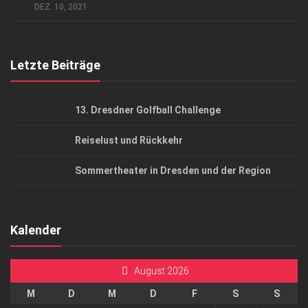
AGB
DEZ. 10, 2021
Top Gesundheitsforum Dresden / Ostsachsen
Mediadaten
Letzte Beiträge
13. Dresdner Golfball Challenge
Reiselust und Rückkehr
Sommertheater in Dresden und der Region
Kalender
August 2026
M
D
M
D
F
S
S