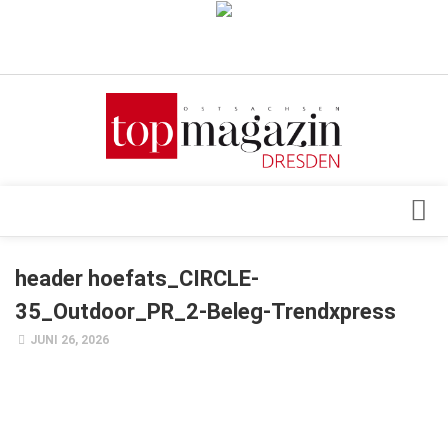
Verkaufsstellen
Abonnement
Kontakt, Impressum
Datenschutzerklärung
AGB
Architektur & Design
header hoefats_CIRCLE-
Top Gesundheitsforum Dresden / Ostsachsen
Events
35_Outdoor_PR_2-Beleg-Trendxpress
Mediadaten
Genuss
JUNI 26, 2026
Geschäft
gesund & schön
Gesellschaft