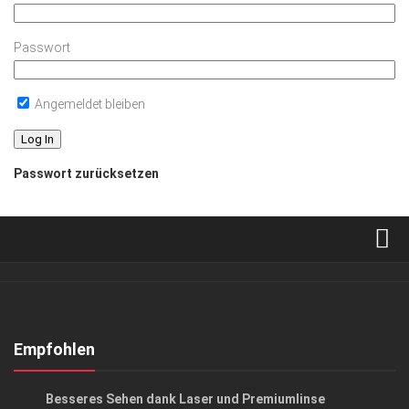
Passwort
Angemeldet bleiben
Passwort zurücksetzen
Verkaufsstellen
Abonnement
Kontakt, Impressum
Empfohlen
Datenschutzerklärung
ANZEIGE
/
GESUND & SCHÖN
Besseres Sehen dank Laser und Premiumlinse