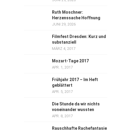
Ruth Moschner:
Herzenssache Hoffnung
JUNI 29, 2026
Filmfest Dresden: Kurz und
substanziell
MÄRZ 4, 2017
Mozart-Tage 2017
APR. 1, 2017
Frühjahr 2017 – Im Heft
geblättert
APR. 5, 2017
Die Stunde da wir nichts
voneinander wussten
APR. 8, 2017
Rauschhafte Rachefantasie