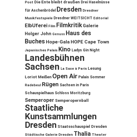
Die Ente bleibt draußen
Post
Drei Haselnüsse
Dresden
für Aschenbrödel
Dresdner
Musikfestspiele
Dresdner WEITSICHT
Editorial
Filmkritik
ElbUferei
Galerie
Film
Haus des
Holger John
Genuss
Buches
Hope-Gala
HOPE Cape Town
Kino
Ladys Gin Night
Japanisches Palais
Landesbühnen
Sachsen
Lesung
La Saxe à Paris
Open Air
Loriot
Meißen
Palais Sommer
Rügen
Sachsen in Paris
Radebeul
Schauspielhaus
Schloss Moritzburg
Semperoper
Semperopernball
Staatliche
Kunstsammlungen
Dresden
Staatsschauspiel Dresden
Thalia
Städtische Galerie Dresden
Theater