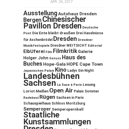
APR. 26, 2017
Ausstellung
Autohaus Dresden
Chinesischer
Bergen
Pavillon Dresden
Deutsche
Die Ente bleibt draußen
Post
Drei Haselnüsse
Dresden
für Aschenbrödel
Dresdner
Musikfestspiele
Dresdner WEITSICHT
Editorial
Filmkritik
ElbUferei
Galerie
Film
Haus des
Holger John
Genuss
Buches
Hope-Gala
HOPE Cape Town
Kino
Ladys Gin Night
Japanisches Palais
Landesbühnen
Sachsen
Lesung
La Saxe à Paris
Open Air
Loriot
Meißen
Palais Sommer
Rügen
Sachsen in Paris
Radebeul
Schauspielhaus
Schloss Moritzburg
Semperoper
Semperopernball
Staatliche
Kunstsammlungen
Dresden