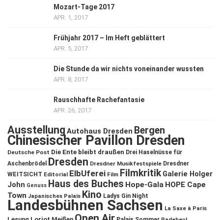
Mozart-Tage 2017
APR. 1, 2017
Frühjahr 2017 – Im Heft geblättert
APR. 5, 2017
Die Stunde da wir nichts voneinander wussten
APR. 8, 2017
Rauschhafte Rachefantasie
APR. 26, 2017
Ausstellung
Bergen
Autohaus Dresden
Chinesischer Pavillon Dresden
Die Ente bleibt draußen
Deutsche Post
Drei Haselnüsse für
Dresden
Aschenbrödel
Dresdner Musikfestspiele
Dresdner
Filmkritik
ElbUferei
Galerie Holger
WEITSICHT
Editorial
Film
Haus des Buches
John
Hope-Gala
HOPE Cape
Genuss
Kino
Town
Ladys Gin Night
Japanisches Palais
Landesbühnen Sachsen
La Saxe à Paris
Open Air
Lesung
Loriot
Meißen
Palais Sommer
Radebeul