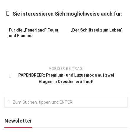
Kunst & Kultur
Sie interessieren Sich möglichweise auch für:
Lifestyle
Ausflug & Reise
Für die „Feuerland“ Feuer
„Der Schlüssel zum Leben”
und Flamme
Podcast
Top Branchen
SACHSEN IN PARIS
VORIGER BEITRAG:
PAPENBREER: Premium- und Luxusmode auf zwei
Etagen in Dresden eröffnet!
Newsletter