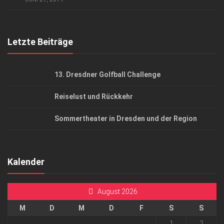
Top Gesundheitsforum Dresden / Ostsachsen
Mediadaten
Letzte Beiträge
13. Dresdner Golfball Challenge
Reiselust und Rückkehr
Sommertheater in Dresden und der Region
Kalender
August 2026
M
D
M
D
F
S
S
1
2