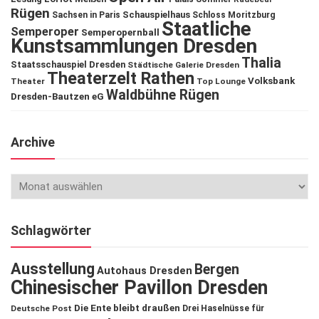
Rügen
Schauspielhaus
Sachsen in Paris
Schloss Moritzburg
Staatliche
Semperoper
Semperopernball
Kunstsammlungen Dresden
Thalia
Staatsschauspiel Dresden
Städtische Galerie Dresden
Theaterzelt Rathen
Volksbank
Theater
Top Lounge
Waldbühne Rügen
Dresden-Bautzen eG
Archive
Schlagwörter
Ausstellung
Bergen
Autohaus Dresden
Chinesischer Pavillon Dresden
Die Ente bleibt draußen
Deutsche Post
Drei Haselnüsse für