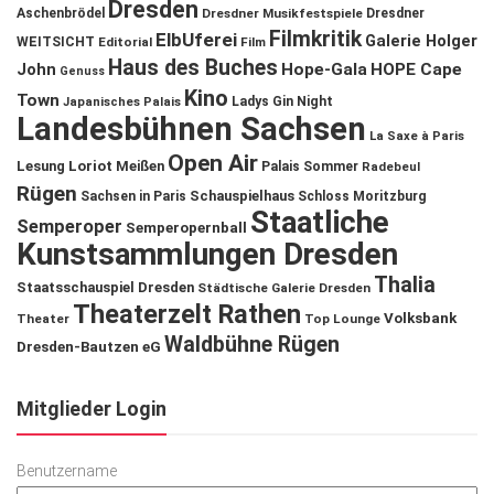
Dresden
Aschenbrödel
Dresdner Musikfestspiele
Dresdner
Filmkritik
ElbUferei
Galerie Holger
WEITSICHT
Editorial
Film
Haus des Buches
John
Hope-Gala
HOPE Cape
Genuss
Kino
Town
Ladys Gin Night
Japanisches Palais
Landesbühnen Sachsen
La Saxe à Paris
Open Air
Lesung
Loriot
Meißen
Palais Sommer
Radebeul
Rügen
Schauspielhaus
Sachsen in Paris
Schloss Moritzburg
Staatliche
Semperoper
Semperopernball
Kunstsammlungen Dresden
Thalia
Staatsschauspiel Dresden
Städtische Galerie Dresden
Theaterzelt Rathen
Volksbank
Theater
Top Lounge
Waldbühne Rügen
Dresden-Bautzen eG
Mitglieder Login
Benutzername