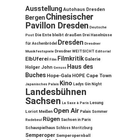
Ausstellung
Autohaus Dresden
Chinesischer
Bergen
Pavillon Dresden
Deutsche
Die Ente bleibt draußen
Post
Drei Haselnüsse
Dresden
für Aschenbrödel
Dresdner
Musikfestspiele
Dresdner WEITSICHT
Editorial
Filmkritik
ElbUferei
Galerie
Film
Haus des
Holger John
Genuss
Buches
Hope-Gala
HOPE Cape Town
Kino
Ladys Gin Night
Japanisches Palais
Landesbühnen
Sachsen
Lesung
La Saxe à Paris
Open Air
Loriot
Meißen
Palais Sommer
Rügen
Sachsen in Paris
Radebeul
Schauspielhaus
Schloss Moritzburg
Semperoper
Semperopernball