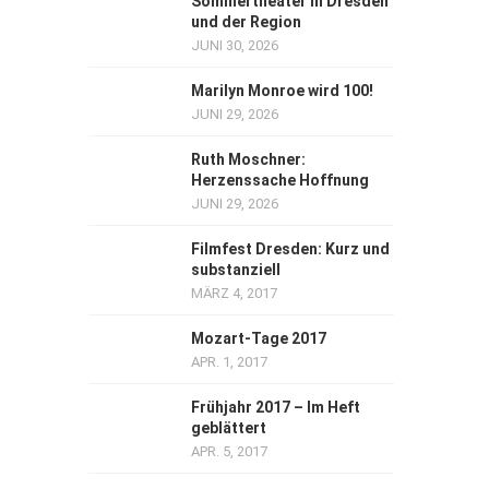
Sommertheater in Dresden
und der Region
JUNI 30, 2026
Marilyn Monroe wird 100!
JUNI 29, 2026
Ruth Moschner:
Herzenssache Hoffnung
JUNI 29, 2026
Filmfest Dresden: Kurz und
substanziell
MÄRZ 4, 2017
Mozart-Tage 2017
APR. 1, 2017
Frühjahr 2017 – Im Heft
geblättert
APR. 5, 2017