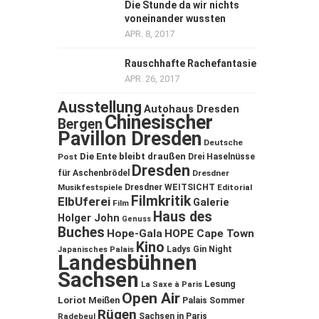
Die Stunde da wir nichts
voneinander wussten
APR. 8, 2017
Rauschhafte Rachefantasie
APR. 26, 2017
Ausstellung
Autohaus Dresden
Chinesischer
Bergen
Pavillon Dresden
Deutsche
Die Ente bleibt draußen
Post
Drei Haselnüsse
Dresden
für Aschenbrödel
Dresdner
Musikfestspiele
Dresdner WEITSICHT
Editorial
Filmkritik
ElbUferei
Galerie
Film
Haus des
Holger John
Genuss
Buches
Hope-Gala
HOPE Cape Town
Kino
Ladys Gin Night
Japanisches Palais
Landesbühnen
Sachsen
Lesung
La Saxe à Paris
Open Air
Loriot
Meißen
Palais Sommer
Rügen
Sachsen in Paris
Radebeul