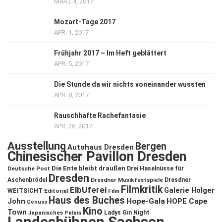
MÄRZ 4, 2017
Mozart-Tage 2017
APR. 1, 2017
Frühjahr 2017 – Im Heft geblättert
APR. 5, 2017
Die Stunde da wir nichts voneinander wussten
APR. 8, 2017
Rauschhafte Rachefantasie
APR. 26, 2017
Ausstellung
Bergen
Autohaus Dresden
Chinesischer Pavillon Dresden
Die Ente bleibt draußen
Deutsche Post
Drei Haselnüsse für
Dresden
Aschenbrödel
Dresdner Musikfestspiele
Dresdner
Filmkritik
ElbUferei
Galerie Holger
WEITSICHT
Editorial
Film
Haus des Buches
John
Hope-Gala
HOPE Cape
Genuss
Kino
Town
Ladys Gin Night
Japanisches Palais