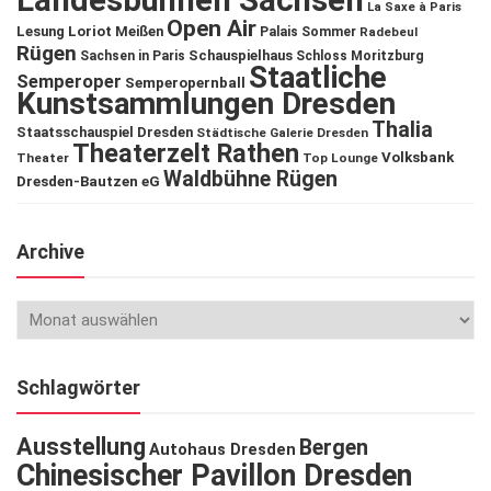
Landesbühnen Sachsen
La Saxe à Paris
Open Air
Lesung
Loriot
Meißen
Palais Sommer
Radebeul
Rügen
Schauspielhaus
Sachsen in Paris
Schloss Moritzburg
Staatliche
Semperoper
Semperopernball
Kunstsammlungen Dresden
Thalia
Staatsschauspiel Dresden
Städtische Galerie Dresden
Theaterzelt Rathen
Volksbank
Theater
Top Lounge
Waldbühne Rügen
Dresden-Bautzen eG
Archive
Schlagwörter
Ausstellung
Bergen
Autohaus Dresden
Chinesischer Pavillon Dresden