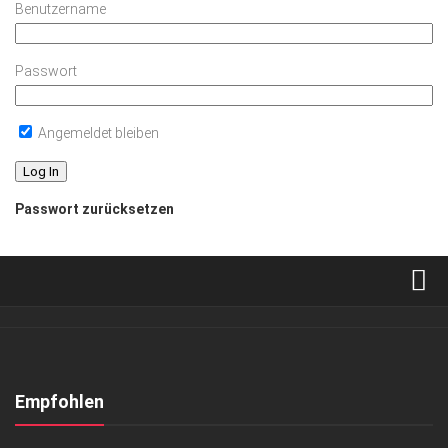
Benutzername
Passwort
Angemeldet bleiben
Passwort zurücksetzen
Verkaufsstellen
Abonnement
Kontakt, Impressum
Empfohlen
Datenschutzerklärung
KUNST & KULTUR