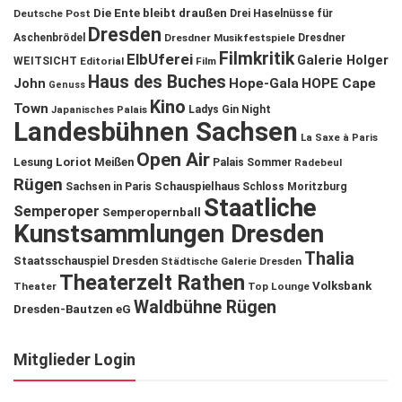
Die Ente bleibt draußen
Deutsche Post
Drei Haselnüsse für
Dresden
Aschenbrödel
Dresdner Musikfestspiele
Dresdner
Filmkritik
ElbUferei
Galerie Holger
WEITSICHT
Editorial
Film
Haus des Buches
John
Hope-Gala
HOPE Cape
Genuss
Kino
Town
Ladys Gin Night
Japanisches Palais
Landesbühnen Sachsen
La Saxe à Paris
Open Air
Lesung
Loriot
Meißen
Palais Sommer
Radebeul
Rügen
Schauspielhaus
Sachsen in Paris
Schloss Moritzburg
Staatliche
Semperoper
Semperopernball
Kunstsammlungen Dresden
Thalia
Staatsschauspiel Dresden
Städtische Galerie Dresden
Theaterzelt Rathen
Volksbank
Theater
Top Lounge
Waldbühne Rügen
Dresden-Bautzen eG
Mitglieder Login