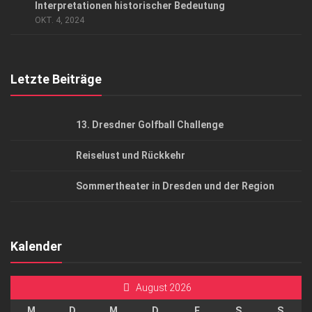
Interpretationen historischer Bedeutung
AGB
OKT. 4, 2024
Top Gesundheitsforum Dresden / Ostsachsen
Mediadaten
Letzte Beiträge
13. Dresdner Golfball Challenge
Reiselust und Rückkehr
Sommertheater in Dresden und der Region
Kalender
August 2026
M
D
M
D
F
S
S