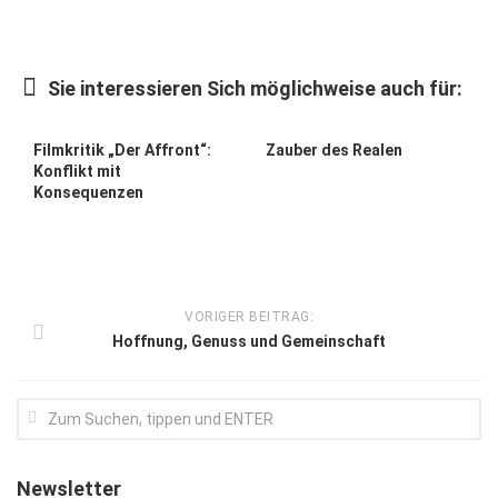
Kunst & Kultur
Lifestyle
Sie interessieren Sich möglichweise auch für:
Ausflug & Reise
Filmkritik „Der Affront“:
Zauber des Realen
Podcast
Konflikt mit
Konsequenzen
Top Branchen
SACHSEN IN PARIS
VORIGER BEITRAG:
Hoffnung, Genuss und Gemeinschaft
Newsletter