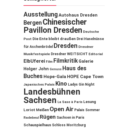
Ausstellung
Autohaus Dresden
Chinesischer
Bergen
Pavillon Dresden
Deutsche
Die Ente bleibt draußen
Post
Drei Haselnüsse
Dresden
für Aschenbrödel
Dresdner
Musikfestspiele
Dresdner WEITSICHT
Editorial
Filmkritik
ElbUferei
Galerie
Film
Haus des
Holger John
Genuss
Buches
Hope-Gala
HOPE Cape Town
Kino
Ladys Gin Night
Japanisches Palais
Landesbühnen
Sachsen
Lesung
La Saxe à Paris
Open Air
Loriot
Meißen
Palais Sommer
Rügen
Sachsen in Paris
Radebeul
Schauspielhaus
Schloss Moritzburg