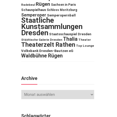
Rügen
Sachsen in Paris
Radebeul
Schauspielhaus
Schloss Moritzburg
Semperoper
Semperopernball
Staatliche
Kunstsammlungen
Dresden
Staatsschauspiel Dresden
Thalia
Städtische Galerie Dresden
Theater
Theaterzelt Rathen
Top Lounge
Volksbank Dresden-Bautzen eG
Waldbühne Rügen
Archive
Schlagwörter