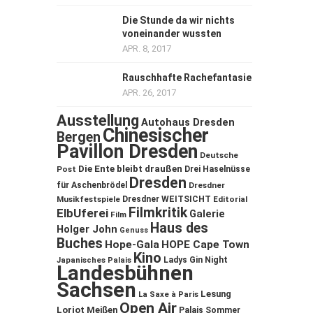
Die Stunde da wir nichts
voneinander wussten
APR. 8, 2017
Rauschhafte Rachefantasie
APR. 26, 2017
Ausstellung
Autohaus Dresden
Chinesischer
Bergen
Pavillon Dresden
Deutsche
Die Ente bleibt draußen
Post
Drei Haselnüsse
Dresden
für Aschenbrödel
Dresdner
Musikfestspiele
Dresdner WEITSICHT
Editorial
Filmkritik
ElbUferei
Galerie
Film
Haus des
Holger John
Genuss
Buches
Hope-Gala
HOPE Cape Town
Kino
Ladys Gin Night
Japanisches Palais
Landesbühnen
Sachsen
Lesung
La Saxe à Paris
Open Air
Loriot
Meißen
Palais Sommer