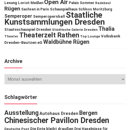
Open Air
Lesung
Loriot
Meißen
Palais Sommer
Radebeul
Rügen
Schauspielhaus
Sachsen in Paris
Schloss Moritzburg
Staatliche
Semperoper
Semperopernball
Kunstsammlungen Dresden
Thalia
Staatsschauspiel Dresden
Städtische Galerie Dresden
Theaterzelt Rathen
Volksbank
Theater
Top Lounge
Waldbühne Rügen
Dresden-Bautzen eG
Archive
Schlagwörter
Ausstellung
Bergen
Autohaus Dresden
Chinesischer Pavillon Dresden
Die Ente bleibt draußen
Deutsche Post
Drei Haselnüsse für