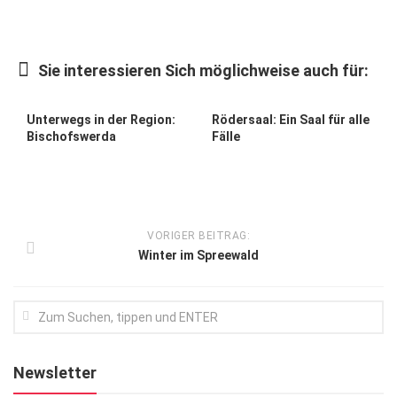
Kunst & Kultur
Lifestyle
Sie interessieren Sich möglichweise auch für:
Ausflug & Reise
Unterwegs in der Region:
Rödersaal: Ein Saal für alle
Podcast
Bischofswerda
Fälle
Top Branchen
SACHSEN IN PARIS
VORIGER BEITRAG:
Winter im Spreewald
Newsletter