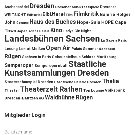
Dresden
Aschenbrödel
Dresdner Musikfestspiele
Dresdner
Filmkritik
ElbUferei
Galerie Holger
WEITSICHT
Editorial
Film
Haus des Buches
John
Hope-Gala
HOPE Cape
Genuss
Kino
Town
Ladys Gin Night
Japanisches Palais
Landesbühnen Sachsen
La Saxe à Paris
Open Air
Lesung
Loriot
Meißen
Palais Sommer
Radebeul
Rügen
Schauspielhaus
Sachsen in Paris
Schloss Moritzburg
Staatliche
Semperoper
Semperopernball
Kunstsammlungen Dresden
Thalia
Staatsschauspiel Dresden
Städtische Galerie Dresden
Theaterzelt Rathen
Volksbank
Theater
Top Lounge
Waldbühne Rügen
Dresden-Bautzen eG
Mitglieder Login
Benutzername