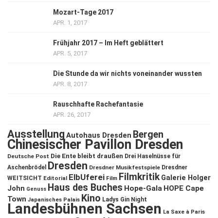
Mozart-Tage 2017
APR. 1, 2017
Frühjahr 2017 – Im Heft geblättert
APR. 5, 2017
Die Stunde da wir nichts voneinander wussten
APR. 8, 2017
Rauschhafte Rachefantasie
APR. 26, 2017
Ausstellung
Bergen
Autohaus Dresden
Chinesischer Pavillon Dresden
Die Ente bleibt draußen
Deutsche Post
Drei Haselnüsse für
Dresden
Aschenbrödel
Dresdner Musikfestspiele
Dresdner
Filmkritik
ElbUferei
Galerie Holger
WEITSICHT
Editorial
Film
Haus des Buches
John
Hope-Gala
HOPE Cape
Genuss
Kino
Town
Ladys Gin Night
Japanisches Palais
Landesbühnen Sachsen
La Saxe à Paris