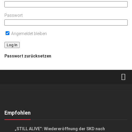
Passwort
Angemeldet bleiben
Passwort zurücksetzen
Verkaufsstellen
Abonnement
Kontakt, Impressum
Empfohlen
Datenschutzerklärung
HIGHLIGHTS
/
KUNST & KULTUR
„STILL ALIVE”: Wiedereröffnung der SKD nach