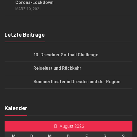
AGB
Corona-Lockdown
MÄRZ 10, 2021
Top Gesundheitsforum Dresden / Ostsachsen
Mediadaten
Letzte Beiträge
13. Dresdner Golfball Challenge
Reiselust und Rückkehr
Sommertheater in Dresden und der Region
Kalender
August 2026
M
D
M
D
F
S
S