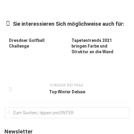
Kunst & Kultur
Lifestyle
Sie interessieren Sich möglichweise auch für:
Ausflug & Reise
Dresdner Golfball
Tapetentrends 2021
Podcast
Challenge
bringen Farbe und
Struktur an die Wand
Top Branchen
SACHSEN IN PARIS
VORIGER BEITRAG:
Top Winter Deluxe
Newsletter