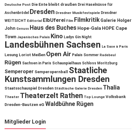
Die Ente bleibt draußen
Deutsche Post
Drei Haselnüsse für
Dresden
Aschenbrödel
Dresdner Musikfestspiele
Dresdner
Filmkritik
ElbUferei
Galerie Holger
WEITSICHT
Editorial
Film
Haus des Buches
John
Hope-Gala
HOPE Cape
Genuss
Kino
Town
Ladys Gin Night
Japanisches Palais
Landesbühnen Sachsen
La Saxe à Paris
Open Air
Lesung
Loriot
Meißen
Palais Sommer
Radebeul
Rügen
Schauspielhaus
Sachsen in Paris
Schloss Moritzburg
Staatliche
Semperoper
Semperopernball
Kunstsammlungen Dresden
Thalia
Staatsschauspiel Dresden
Städtische Galerie Dresden
Theaterzelt Rathen
Volksbank
Theater
Top Lounge
Waldbühne Rügen
Dresden-Bautzen eG
Mitglieder Login