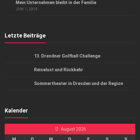
Mein Unternehmen bleibt in der Familie
AGB
JUNI 1, 2018
Top Gesundheitsforum Dresden / Ostsachsen
Mediadaten
Letzte Beiträge
13. Dresdner Golfball Challenge
Reiselust und Rückkehr
Sommertheater in Dresden und der Region
Kalender
August 2026
M
D
M
D
F
S
S