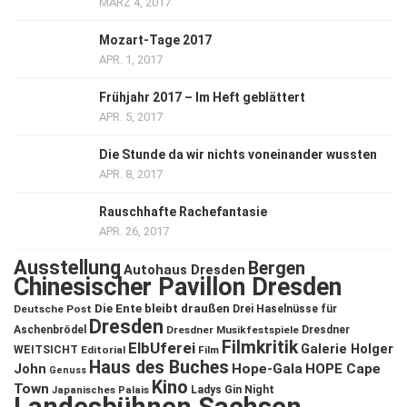
MÄRZ 4, 2017
Mozart-Tage 2017
APR. 1, 2017
Frühjahr 2017 – Im Heft geblättert
APR. 5, 2017
Die Stunde da wir nichts voneinander wussten
APR. 8, 2017
Rauschhafte Rachefantasie
APR. 26, 2017
Ausstellung
Bergen
Autohaus Dresden
Chinesischer Pavillon Dresden
Die Ente bleibt draußen
Deutsche Post
Drei Haselnüsse für
Dresden
Aschenbrödel
Dresdner Musikfestspiele
Dresdner
Filmkritik
ElbUferei
Galerie Holger
WEITSICHT
Editorial
Film
Haus des Buches
John
Hope-Gala
HOPE Cape
Genuss
Kino
Town
Ladys Gin Night
Japanisches Palais