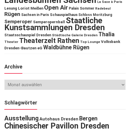
Landesbühnen Sachsen
La Saxe à Paris
Open Air
Lesung
Loriot
Meißen
Palais Sommer
Radebeul
Rügen
Schauspielhaus
Sachsen in Paris
Schloss Moritzburg
Staatliche
Semperoper
Semperopernball
Kunstsammlungen Dresden
Thalia
Staatsschauspiel Dresden
Städtische Galerie Dresden
Theaterzelt Rathen
Volksbank
Theater
Top Lounge
Waldbühne Rügen
Dresden-Bautzen eG
Archive
Schlagwörter
Ausstellung
Bergen
Autohaus Dresden
Chinesischer Pavillon Dresden