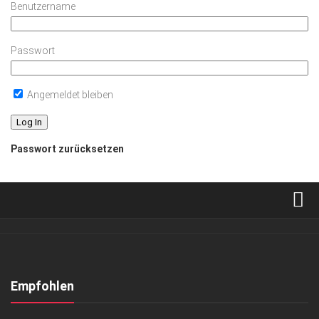
Benutzername
Passwort
Angemeldet bleiben
Passwort zurücksetzen
Verkaufsstellen
Abonnement
Kontakt, Impressum
Empfohlen
Datenschutzerklärung
ANZEIGE
/
GESCHÄFT