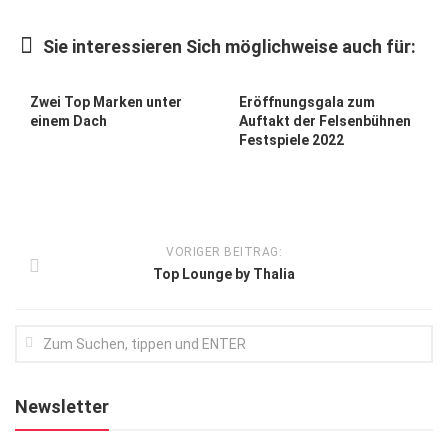
Kunst & Kultur
Sie interessieren Sich möglichweise auch für:
Lifestyle
Ausflug & Reise
Zwei Top Marken unter
Eröffnungsgala zum
einem Dach
Auftakt der Felsenbühnen
Podcast
Festspiele 2022
Top Branchen
SACHSEN IN PARIS
VORIGER BEITRAG:
Top Lounge by Thalia
Newsletter