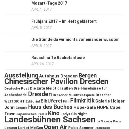
Mozart-Tage 2017
APR. 1, 2017
Frühjahr 2017 – Im Heft geblättert
APR. 5, 2017
Die Stunde da wir nichts voneinander wussten
APR. 8, 2017
Rauschhafte Rachefantasie
APR. 26, 2017
Ausstellung
Bergen
Autohaus Dresden
Chinesischer Pavillon Dresden
Die Ente bleibt draußen
Deutsche Post
Drei Haselnüsse für
Dresden
Aschenbrödel
Dresdner Musikfestspiele
Dresdner
Filmkritik
ElbUferei
Galerie Holger
WEITSICHT
Editorial
Film
Haus des Buches
John
Hope-Gala
HOPE Cape
Genuss
Kino
Town
Ladys Gin Night
Japanisches Palais
Landesbühnen Sachsen
La Saxe à Paris
Open Air
Lesung
Loriot
Meißen
Palais Sommer
Radebeul