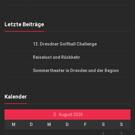
Top Gesundheitsforum Dresden / Ostsachsen
Mediadaten
Letzte Beiträge
13. Dresdner Golfball Challenge
Reiselust und Rückkehr
Sommertheater in Dresden und der Region
Kalender
August 2026
M
D
M
D
F
S
S
1
2