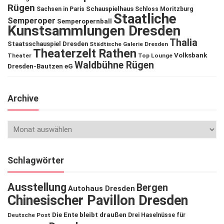
Rügen
Schauspielhaus
Sachsen in Paris
Schloss Moritzburg
Staatliche
Semperoper
Semperopernball
Kunstsammlungen Dresden
Thalia
Staatsschauspiel Dresden
Städtische Galerie Dresden
Theaterzelt Rathen
Volksbank
Theater
Top Lounge
Waldbühne Rügen
Dresden-Bautzen eG
Archive
Schlagwörter
Ausstellung
Bergen
Autohaus Dresden
Chinesischer Pavillon Dresden
Die Ente bleibt draußen
Deutsche Post
Drei Haselnüsse für