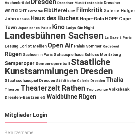
Dresden
Aschenbrödel
Dresdner Musikfestspiele
Dresdner
Filmkritik
ElbUferei
Galerie Holger
WEITSICHT
Editorial
Film
Haus des Buches
John
Hope-Gala
HOPE Cape
Genuss
Kino
Town
Ladys Gin Night
Japanisches Palais
Landesbühnen Sachsen
La Saxe à Paris
Open Air
Lesung
Loriot
Meißen
Palais Sommer
Radebeul
Rügen
Schauspielhaus
Sachsen in Paris
Schloss Moritzburg
Staatliche
Semperoper
Semperopernball
Kunstsammlungen Dresden
Thalia
Staatsschauspiel Dresden
Städtische Galerie Dresden
Theaterzelt Rathen
Volksbank
Theater
Top Lounge
Waldbühne Rügen
Dresden-Bautzen eG
Mitglieder Login
Benutzername