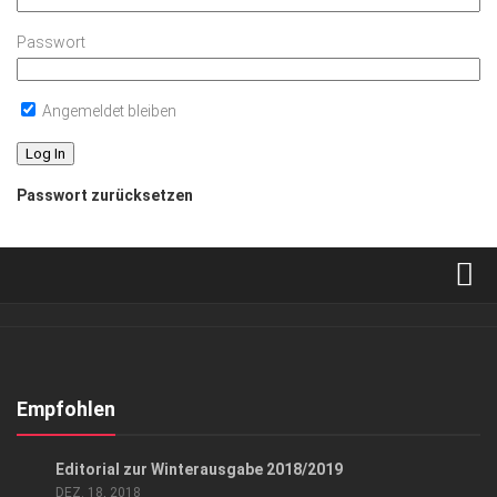
Passwort
Angemeldet bleiben
Passwort zurücksetzen
Verkaufsstellen
Abonnement
Kontakt, Impressum
Empfohlen
Datenschutzerklärung
GESELLSCHAFT
Editorial zur Winterausgabe 2018/2019
AGB
DEZ. 18, 2018