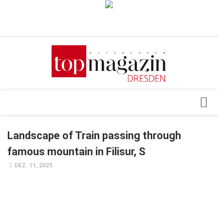
Verkaufsstellen
Abonnement
Kontakt, Impressum
Datenschutzerklärung
AGB
Architektur & Design
Landscape of Train passing through
Top Gesundheitsforum Dresden / Ostsachsen
Events
famous mountain in Filisur, S
Mediadaten
Genuss
DEZ. 11, 2025
Geschäft
gesund & schön
Gesellschaft