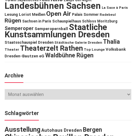
Ladys Gin Night
Japanisches Palais
Landesbühnen Sachsen
La Saxe à Paris
Open Air
Lesung
Loriot
Meißen
Palais Sommer
Radebeul
Rügen
Schauspielhaus
Sachsen in Paris
Schloss Moritzburg
Staatliche
Semperoper
Semperopernball
Kunstsammlungen Dresden
Thalia
Staatsschauspiel Dresden
Städtische Galerie Dresden
Theaterzelt Rathen
Volksbank
Theater
Top Lounge
Waldbühne Rügen
Dresden-Bautzen eG
Archive
Schlagwörter
Ausstellung
Bergen
Autohaus Dresden