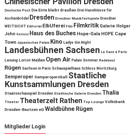
Chinesischer Pavillon Dresden
Die Ente bleibt draußen
Deutsche Post
Drei Haselnüsse für
Dresden
Aschenbrödel
Dresdner Musikfestspiele
Dresdner
Filmkritik
ElbUferei
Galerie Holger
WEITSICHT
Editorial
Film
Haus des Buches
John
Hope-Gala
HOPE Cape
Genuss
Kino
Town
Ladys Gin Night
Japanisches Palais
Landesbühnen Sachsen
La Saxe à Paris
Open Air
Lesung
Loriot
Meißen
Palais Sommer
Radebeul
Rügen
Schauspielhaus
Sachsen in Paris
Schloss Moritzburg
Staatliche
Semperoper
Semperopernball
Kunstsammlungen Dresden
Thalia
Staatsschauspiel Dresden
Städtische Galerie Dresden
Theaterzelt Rathen
Volksbank
Theater
Top Lounge
Waldbühne Rügen
Dresden-Bautzen eG
Mitglieder Login