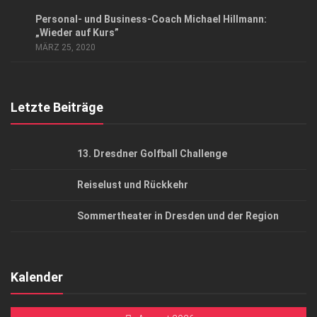
Datenschutzerklärung
ANZEIGE
/
GESCHÄFT
/
GESELLSCHAFT
Personal- und Business-Coach Michael Hillmann:
AGB
„Wieder auf Kurs”
MÄRZ 25, 2020
Top Gesundheitsforum Dresden / Ostsachsen
Mediadaten
Letzte Beiträge
13. Dresdner Golfball Challenge
Reiselust und Rückkehr
Sommertheater in Dresden und der Region
Kalender