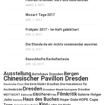
Filmfest Dresden: Kurz und substanziell
MÄRZ 4, 2017
Mozart-Tage 2017
APR. 1, 2017
Frühjahr 2017 – Im Heft geblättert
APR. 5, 2017
Die Stunde da wir nichts voneinander wussten
APR. 8, 2017
Rauschhafte Rachefantasie
APR. 26, 2017
Ausstellung
Bergen
Autohaus Dresden
Chinesischer Pavillon Dresden
Die Ente bleibt draußen
Deutsche Post
Drei Haselnüsse für
Dresden
Aschenbrödel
Dresdner Musikfestspiele
Dresdner
Filmkritik
ElbUferei
Galerie Holger
WEITSICHT
Editorial
Film
Haus des Buches
John
Hope-Gala
HOPE Cape
Genuss
Kino
Town