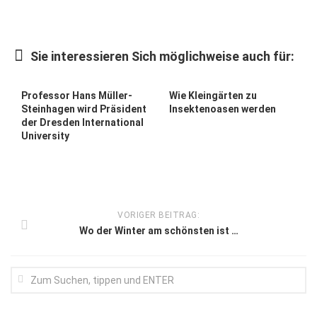
Kunst & Kultur
Lifestyle
Sie interessieren Sich möglichweise auch für:
Ausflug & Reise
Professor Hans Müller-
Wie Kleingärten zu
Podcast
Steinhagen wird Präsident
Insektenoasen werden
der Dresden International
Top Branchen
University
SACHSEN IN PARIS
VORIGER BEITRAG:
Wo der Winter am schönsten ist …