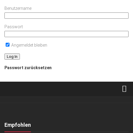
Benutzername
Passwort
Angemeldet bleiben
Passwort zurücksetzen
Verkaufsstellen
Abonnement
Kontakt, Impressum
Empfohlen