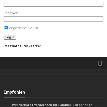
Passwort
Angemeldet bleiben
Passwort zurücksetzen
Verkaufsstellen
Abonnement
Kontakt, Impressum
Empfohlen
Datenschutzerklärung
ANZEIGE
/
AUSFLUG & REISE
Wunderbare Pferderanch für Familien: Ein schöner