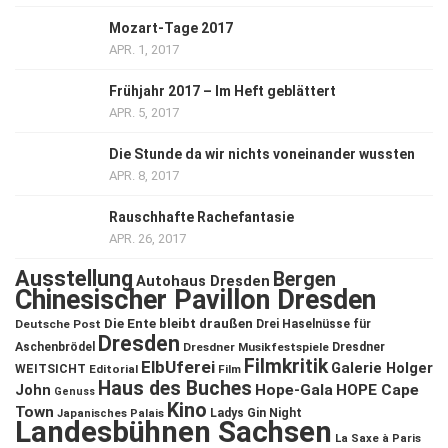
Mozart-Tage 2017
APR. 1, 2017
Frühjahr 2017 – Im Heft geblättert
APR. 5, 2017
Die Stunde da wir nichts voneinander wussten
APR. 8, 2017
Rauschhafte Rachefantasie
APR. 26, 2017
Ausstellung
Bergen
Autohaus Dresden
Chinesischer Pavillon Dresden
Die Ente bleibt draußen
Deutsche Post
Drei Haselnüsse für
Dresden
Aschenbrödel
Dresdner Musikfestspiele
Dresdner
Filmkritik
ElbUferei
Galerie Holger
WEITSICHT
Editorial
Film
Haus des Buches
John
Hope-Gala
HOPE Cape
Genuss
Kino
Town
Ladys Gin Night
Japanisches Palais
Landesbühnen Sachsen
La Saxe à Paris