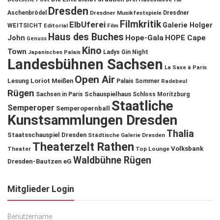
Dresden
Aschenbrödel
Dresdner Musikfestspiele
Dresdner
Filmkritik
ElbUferei
Galerie Holger
WEITSICHT
Editorial
Film
Haus des Buches
John
Hope-Gala
HOPE Cape
Genuss
Kino
Town
Ladys Gin Night
Japanisches Palais
Landesbühnen Sachsen
La Saxe à Paris
Open Air
Lesung
Loriot
Meißen
Palais Sommer
Radebeul
Rügen
Schauspielhaus
Sachsen in Paris
Schloss Moritzburg
Staatliche
Semperoper
Semperopernball
Kunstsammlungen Dresden
Thalia
Staatsschauspiel Dresden
Städtische Galerie Dresden
Theaterzelt Rathen
Volksbank
Theater
Top Lounge
Waldbühne Rügen
Dresden-Bautzen eG
Mitglieder Login
Benutzername