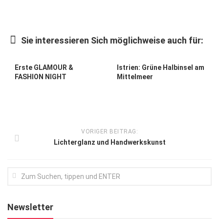
Gesellschaft
Kunst & Kultur
Sie interessieren Sich möglichweise auch für:
Lifestyle
Ausflug & Reise
Erste GLAMOUR &
Istrien: Grüne Halbinsel am
FASHION NIGHT
Mittelmeer
Podcast
Top Branchen
SACHSEN IN PARIS
VORIGER BEITRAG:
Lichterglanz und Handwerkskunst
Newsletter