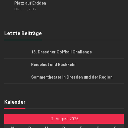
AGB
Platz auf Erdden
OKT. 11, 2017
Top Gesundheitsforum Dresden / Ostsachsen
Mediadaten
Letzte Beiträge
13. Dresdner Golfball Challenge
Reiselust und Rückkehr
Sommertheater in Dresden und der Region
Kalender
August 2026