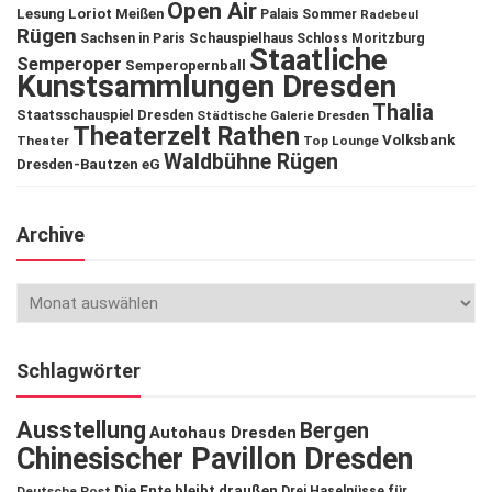
Open Air
Lesung
Loriot
Meißen
Palais Sommer
Radebeul
Rügen
Schauspielhaus
Sachsen in Paris
Schloss Moritzburg
Staatliche
Semperoper
Semperopernball
Kunstsammlungen Dresden
Thalia
Staatsschauspiel Dresden
Städtische Galerie Dresden
Theaterzelt Rathen
Volksbank
Theater
Top Lounge
Waldbühne Rügen
Dresden-Bautzen eG
Archive
Schlagwörter
Ausstellung
Bergen
Autohaus Dresden
Chinesischer Pavillon Dresden
Die Ente bleibt draußen
Deutsche Post
Drei Haselnüsse für