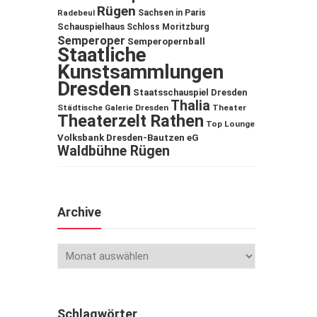
Rügen
Sachsen in Paris
Radebeul
Schauspielhaus
Schloss Moritzburg
Semperoper
Semperopernball
Staatliche
Kunstsammlungen
Dresden
Staatsschauspiel Dresden
Thalia
Städtische Galerie Dresden
Theater
Theaterzelt Rathen
Top Lounge
Volksbank Dresden-Bautzen eG
Waldbühne Rügen
Archive
Schlagwörter