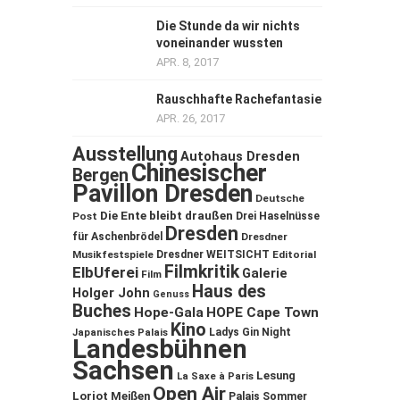
Die Stunde da wir nichts
voneinander wussten
APR. 8, 2017
Rauschhafte Rachefantasie
APR. 26, 2017
Ausstellung
Autohaus Dresden
Chinesischer
Bergen
Pavillon Dresden
Deutsche
Die Ente bleibt draußen
Post
Drei Haselnüsse
Dresden
für Aschenbrödel
Dresdner
Musikfestspiele
Dresdner WEITSICHT
Editorial
Filmkritik
ElbUferei
Galerie
Film
Haus des
Holger John
Genuss
Buches
Hope-Gala
HOPE Cape Town
Kino
Ladys Gin Night
Japanisches Palais
Landesbühnen
Sachsen
Lesung
La Saxe à Paris
Open Air
Loriot
Meißen
Palais Sommer