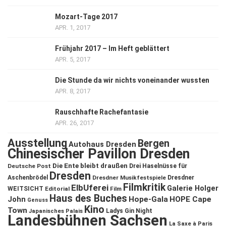
Mozart-Tage 2017
APR. 1, 2017
Frühjahr 2017 – Im Heft geblättert
APR. 5, 2017
Die Stunde da wir nichts voneinander wussten
APR. 8, 2017
Rauschhafte Rachefantasie
APR. 26, 2017
Ausstellung
Bergen
Autohaus Dresden
Chinesischer Pavillon Dresden
Die Ente bleibt draußen
Deutsche Post
Drei Haselnüsse für
Dresden
Aschenbrödel
Dresdner Musikfestspiele
Dresdner
Filmkritik
ElbUferei
Galerie Holger
WEITSICHT
Editorial
Film
Haus des Buches
John
Hope-Gala
HOPE Cape
Genuss
Kino
Town
Ladys Gin Night
Japanisches Palais
Landesbühnen Sachsen
La Saxe à Paris