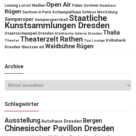
Open Air
Lesung
Loriot
Meißen
Palais Sommer
Radebeul
Rügen
Schauspielhaus
Sachsen in Paris
Schloss Moritzburg
Staatliche
Semperoper
Semperopernball
Kunstsammlungen Dresden
Thalia
Staatsschauspiel Dresden
Städtische Galerie Dresden
Theaterzelt Rathen
Volksbank
Theater
Top Lounge
Waldbühne Rügen
Dresden-Bautzen eG
Archive
Schlagwörter
Ausstellung
Bergen
Autohaus Dresden
Chinesischer Pavillon Dresden