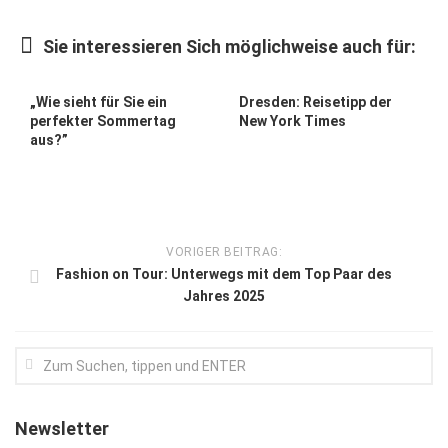
Kunst & Kultur
Sie interessieren Sich möglichweise auch für:
Lifestyle
Ausflug & Reise
„Wie sieht für Sie ein
Dresden: Reisetipp der
perfekter Sommertag
New York Times
Podcast
aus?”
Top Branchen
SACHSEN IN PARIS
VORIGER BEITRAG:
Fashion on Tour: Unterwegs mit dem Top Paar des
Jahres 2025
Newsletter