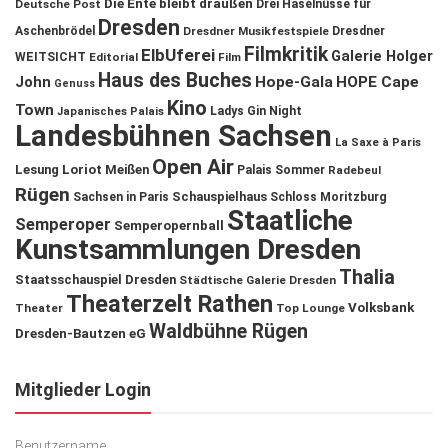
Die Ente bleibt draußen
Deutsche Post
Drei Haselnüsse für
Dresden
Aschenbrödel
Dresdner Musikfestspiele
Dresdner
Filmkritik
ElbUferei
Galerie Holger
WEITSICHT
Editorial
Film
Haus des Buches
John
Hope-Gala
HOPE Cape
Genuss
Kino
Town
Ladys Gin Night
Japanisches Palais
Landesbühnen Sachsen
La Saxe à Paris
Open Air
Lesung
Loriot
Meißen
Palais Sommer
Radebeul
Rügen
Schauspielhaus
Sachsen in Paris
Schloss Moritzburg
Staatliche
Semperoper
Semperopernball
Kunstsammlungen Dresden
Thalia
Staatsschauspiel Dresden
Städtische Galerie Dresden
Theaterzelt Rathen
Volksbank
Theater
Top Lounge
Waldbühne Rügen
Dresden-Bautzen eG
Mitglieder Login
Benutzername