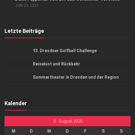
AGB
JUNI 23, 2023
Top Gesundheitsforum Dresden / Ostsachsen
Mediadaten
Letzte Beiträge
13. Dresdner Golfball Challenge
Reiselust und Rückkehr
Sommertheater in Dresden und der Region
Kalender
August 2026
M
D
M
D
F
S
S