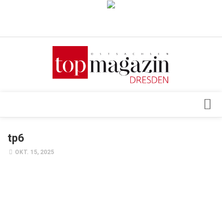
Verkaufsstellen
Abonnement
Kontakt, Impressum
Datenschutzerklärung
AGB
Architektur & Design
tp6
Top Gesundheitsforum Dresden / Ostsachsen
Events
OKT. 15, 2025
Mediadaten
Genuss
Geschäft
gesund & schön
Gesellschaft