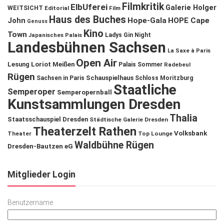
Filmkritik
ElbUferei
Galerie Holger
WEITSICHT
Editorial
Film
Haus des Buches
John
Hope-Gala
HOPE Cape
Genuss
Kino
Town
Ladys Gin Night
Japanisches Palais
Landesbühnen Sachsen
La Saxe à Paris
Open Air
Lesung
Loriot
Meißen
Palais Sommer
Radebeul
Rügen
Schauspielhaus
Sachsen in Paris
Schloss Moritzburg
Staatliche
Semperoper
Semperopernball
Kunstsammlungen Dresden
Thalia
Staatsschauspiel Dresden
Städtische Galerie Dresden
Theaterzelt Rathen
Volksbank
Theater
Top Lounge
Waldbühne Rügen
Dresden-Bautzen eG
Mitglieder Login
Benutzername