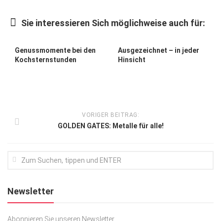
Kunst & Kultur
Sie interessieren Sich möglichweise auch für:
Lifestyle
Ausflug & Reise
Genussmomente bei den
Ausgezeichnet – in jeder
Kochsternstunden
Hinsicht
Podcast
Top Branchen
SACHSEN IN PARIS
VORIGER BEITRAG:
GOLDEN GATES: Metalle für alle!
Newsletter
Abonnieren Sie unseren Newsletter