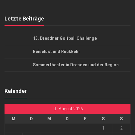
Top Gesundheitsforum Dresden / Ostsachsen
Mediadaten
Letzte Beiträge
13. Dresdner Golfball Challenge
Reiselust und Rückkehr
Sommertheater in Dresden und der Region
Kalender
August 2026
M
D
M
D
F
S
S
1
2