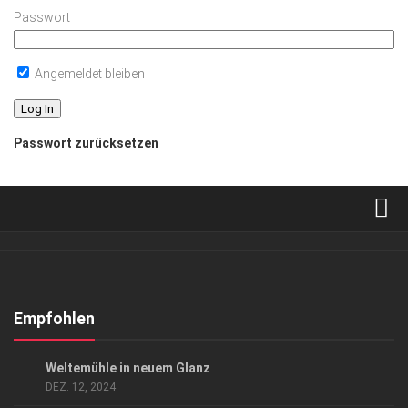
Passwort
Angemeldet bleiben
Passwort zurücksetzen
Verkaufsstellen
Abonnement
Kontakt, Impressum
Empfohlen
Datenschutzerklärung
ANZEIGE
/
GENUSS
Weltemühle in neuem Glanz
AGB
DEZ. 12, 2024