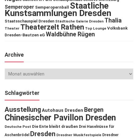
Staatliche
Semperoper
Semperopernball
Kunstsammlungen Dresden
Thalia
Staatsschauspiel Dresden
Städtische Galerie Dresden
Theaterzelt Rathen
Volksbank
Theater
Top Lounge
Waldbühne Rügen
Dresden-Bautzen eG
Archive
Schlagwörter
Ausstellung
Bergen
Autohaus Dresden
Chinesischer Pavillon Dresden
Die Ente bleibt draußen
Deutsche Post
Drei Haselnüsse für
Dresden
Aschenbrödel
Dresdner Musikfestspiele
Dresdner