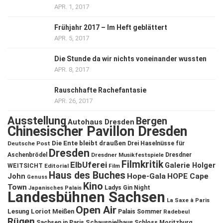
APR. 1, 2017
Frühjahr 2017 – Im Heft geblättert
APR. 5, 2017
Die Stunde da wir nichts voneinander wussten
APR. 8, 2017
Rauschhafte Rachefantasie
APR. 26, 2017
Ausstellung
Bergen
Autohaus Dresden
Chinesischer Pavillon Dresden
Die Ente bleibt draußen
Deutsche Post
Drei Haselnüsse für
Dresden
Aschenbrödel
Dresdner Musikfestspiele
Dresdner
Filmkritik
ElbUferei
Galerie Holger
WEITSICHT
Editorial
Film
Haus des Buches
John
Hope-Gala
HOPE Cape
Genuss
Kino
Town
Ladys Gin Night
Japanisches Palais
Landesbühnen Sachsen
La Saxe à Paris
Open Air
Lesung
Loriot
Meißen
Palais Sommer
Radebeul
Rügen
Schauspielhaus
Sachsen in Paris
Schloss Moritzburg