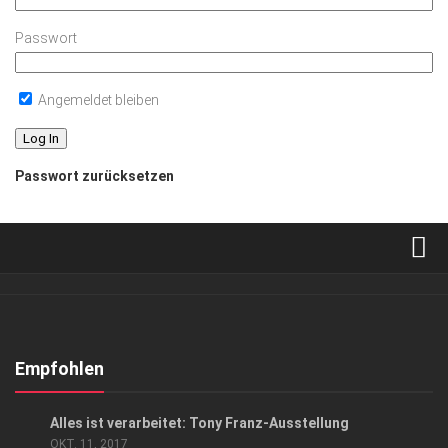
Passwort
Angemeldet bleiben
Passwort zurücksetzen
Verkaufsstellen
Abonnement
Kontakt, Impressum
Empfohlen
Datenschutzerklärung
GESELLSCHAFT
Alles ist verarbeitet: Tony Franz-Ausstellung
AGB
OKT. 11, 2017