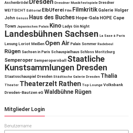
Dresden
Aschenbrödel
Dresdner Musikfestspiele
Dresdner
Filmkritik
ElbUferei
Galerie Holger
WEITSICHT
Editorial
Film
Haus des Buches
John
Hope-Gala
HOPE Cape
Genuss
Kino
Town
Ladys Gin Night
Japanisches Palais
Landesbühnen Sachsen
La Saxe à Paris
Open Air
Lesung
Loriot
Meißen
Palais Sommer
Radebeul
Rügen
Schauspielhaus
Sachsen in Paris
Schloss Moritzburg
Staatliche
Semperoper
Semperopernball
Kunstsammlungen Dresden
Thalia
Staatsschauspiel Dresden
Städtische Galerie Dresden
Theaterzelt Rathen
Volksbank
Theater
Top Lounge
Waldbühne Rügen
Dresden-Bautzen eG
Mitglieder Login
Benutzername