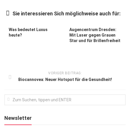
Kunst & Kultur
Sie interessieren Sich möglichweise auch für:
Lifestyle
Ausflug & Reise
Was bedeutet Luxus
Augen­centrum Dresden:
heute?
Mit Laser gegen Grauen
Podcast
Star und für Brillenfreiheit
Top Branchen
SACHSEN IN PARIS
VORIGER BEITRAG:
Biocannovea: Neuer Hotspot für die Gesundheit!
Newsletter