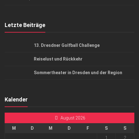
Top Gesundheitsforum Dresden / Ostsachsen
Mediadaten
Letzte Beiträge
13. Dresdner Golfball Challenge
Reiselust und Rückkehr
Sommertheater in Dresden und der Region
Kalender
August 2026
M
D
M
D
F
S
S
1
2