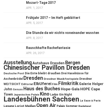
Mozart-Tage 2017
APR. 1, 2017
Frühjahr 2017 – Im Heft geblättert
APR. 5, 2017
Die Stunde da wir nichts voneinander wussten
APR. 8, 2017
Rauschhafte Rachefantasie
APR. 26, 2017
Ausstellung
Bergen
Autohaus Dresden
Chinesischer Pavillon Dresden
Die Ente bleibt draußen
Deutsche Post
Drei Haselnüsse für
Dresden
Aschenbrödel
Dresdner Musikfestspiele
Dresdner
Filmkritik
ElbUferei
Galerie Holger
WEITSICHT
Editorial
Film
Haus des Buches
John
Hope-Gala
HOPE Cape
Genuss
Kino
Town
Ladys Gin Night
Japanisches Palais
Landesbühnen Sachsen
La Saxe à Paris
Open Air
Lesung
Loriot
Meißen
Palais Sommer
Radebeul