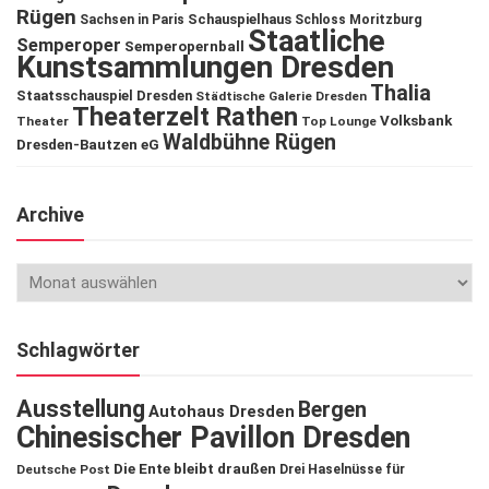
Rügen
Schauspielhaus
Sachsen in Paris
Schloss Moritzburg
Staatliche
Semperoper
Semperopernball
Kunstsammlungen Dresden
Thalia
Staatsschauspiel Dresden
Städtische Galerie Dresden
Theaterzelt Rathen
Volksbank
Theater
Top Lounge
Waldbühne Rügen
Dresden-Bautzen eG
Archive
Schlagwörter
Ausstellung
Bergen
Autohaus Dresden
Chinesischer Pavillon Dresden
Die Ente bleibt draußen
Deutsche Post
Drei Haselnüsse für