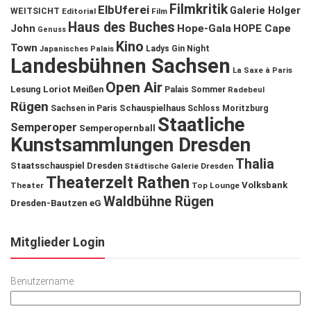
Filmkritik
ElbUferei
Galerie Holger
WEITSICHT
Editorial
Film
Haus des Buches
John
Hope-Gala
HOPE Cape
Genuss
Kino
Town
Ladys Gin Night
Japanisches Palais
Landesbühnen Sachsen
La Saxe à Paris
Open Air
Lesung
Loriot
Meißen
Palais Sommer
Radebeul
Rügen
Schauspielhaus
Sachsen in Paris
Schloss Moritzburg
Staatliche
Semperoper
Semperopernball
Kunstsammlungen Dresden
Thalia
Staatsschauspiel Dresden
Städtische Galerie Dresden
Theaterzelt Rathen
Volksbank
Theater
Top Lounge
Waldbühne Rügen
Dresden-Bautzen eG
Mitglieder Login
Benutzername