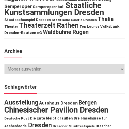
Staatliche
Semperoper
Semperopernball
Kunstsammlungen Dresden
Thalia
Staatsschauspiel Dresden
Städtische Galerie Dresden
Theaterzelt Rathen
Volksbank
Theater
Top Lounge
Waldbühne Rügen
Dresden-Bautzen eG
Archive
Schlagwörter
Ausstellung
Bergen
Autohaus Dresden
Chinesischer Pavillon Dresden
Die Ente bleibt draußen
Deutsche Post
Drei Haselnüsse für
Dresden
Aschenbrödel
Dresdner Musikfestspiele
Dresdner