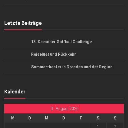
Top Gesundheitsforum Dresden / Ostsachsen
Mediadaten
Letzte Beiträge
13. Dresdner Golfball Challenge
Reiselust und Rückkehr
Sommertheater in Dresden und der Region
Kalender
August 2026
M
D
M
D
F
S
S
1
2