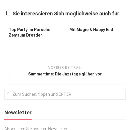
Kunst & Kultur
Sie interessieren Sich möglichweise auch für:
Lifestyle
Ausflug & Reise
Top Party im Porsche
Mit Magie & Happy End
Zentrum Dresden
Podcast
Top Branchen
SACHSEN IN PARIS
VORIGER BEITRAG:
Summertime: Die Jazztage glühen vor
Newsletter
Abonnieren Sie unseren Newsletter