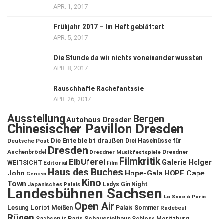
APR. 1, 2017
Frühjahr 2017 – Im Heft geblättert
APR. 5, 2017
Die Stunde da wir nichts voneinander wussten
APR. 8, 2017
Rauschhafte Rachefantasie
APR. 26, 2017
Ausstellung
Bergen
Autohaus Dresden
Chinesischer Pavillon Dresden
Die Ente bleibt draußen
Deutsche Post
Drei Haselnüsse für
Dresden
Aschenbrödel
Dresdner Musikfestspiele
Dresdner
Filmkritik
ElbUferei
Galerie Holger
WEITSICHT
Editorial
Film
Haus des Buches
John
Hope-Gala
HOPE Cape
Genuss
Kino
Town
Ladys Gin Night
Japanisches Palais
Landesbühnen Sachsen
La Saxe à Paris
Open Air
Lesung
Loriot
Meißen
Palais Sommer
Radebeul
Rügen
Schauspielhaus
Sachsen in Paris
Schloss Moritzburg