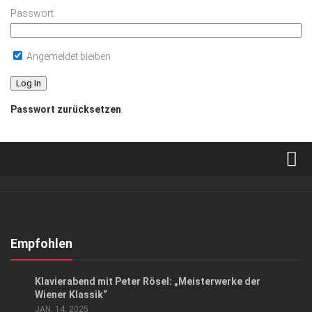
Passwort
Angemeldet bleiben
Passwort zurücksetzen
Verkaufsstellen
Abonnement
Kontakt, Impressum
Empfohlen
Datenschutzerklärung
EVENTS
/
KUNST & KULTUR
Klavierabend mit Peter Rösel: „Meisterwerke der
AGB
Wiener Klassik“
JAN. 14, 2025