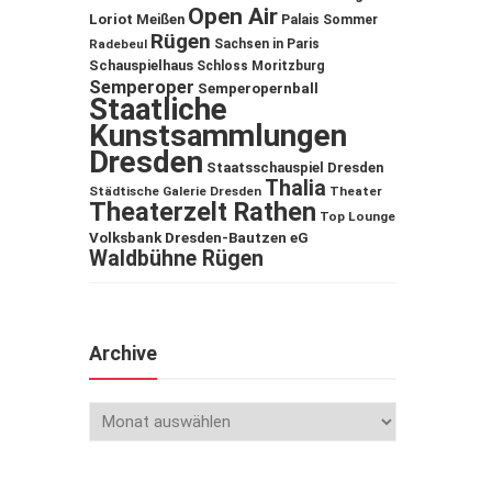
Open Air
Loriot
Meißen
Palais Sommer
Rügen
Sachsen in Paris
Radebeul
Schauspielhaus
Schloss Moritzburg
Semperoper
Semperopernball
Staatliche
Kunstsammlungen
Dresden
Staatsschauspiel Dresden
Thalia
Städtische Galerie Dresden
Theater
Theaterzelt Rathen
Top Lounge
Volksbank Dresden-Bautzen eG
Waldbühne Rügen
Archive