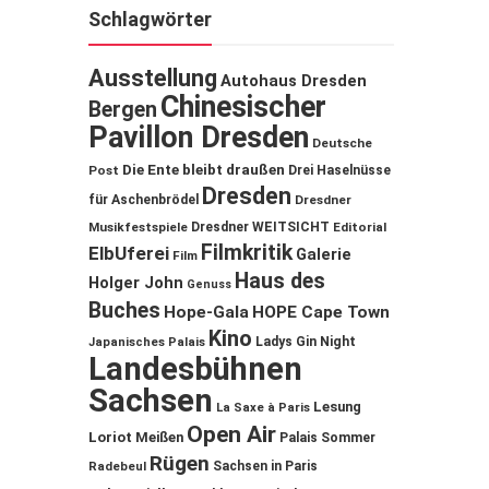
Schlagwörter
Ausstellung
Autohaus Dresden
Chinesischer
Bergen
Pavillon Dresden
Deutsche
Die Ente bleibt draußen
Post
Drei Haselnüsse
Dresden
für Aschenbrödel
Dresdner
Musikfestspiele
Dresdner WEITSICHT
Editorial
Filmkritik
ElbUferei
Galerie
Film
Haus des
Holger John
Genuss
Buches
Hope-Gala
HOPE Cape Town
Kino
Ladys Gin Night
Japanisches Palais
Landesbühnen
Sachsen
Lesung
La Saxe à Paris
Open Air
Loriot
Meißen
Palais Sommer
Rügen
Sachsen in Paris
Radebeul