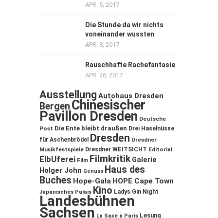
APR. 5, 2017
Die Stunde da wir nichts
voneinander wussten
APR. 8, 2017
Rauschhafte Rachefantasie
APR. 26, 2017
Ausstellung
Autohaus Dresden
Chinesischer
Bergen
Pavillon Dresden
Deutsche
Die Ente bleibt draußen
Post
Drei Haselnüsse
Dresden
für Aschenbrödel
Dresdner
Musikfestspiele
Dresdner WEITSICHT
Editorial
Filmkritik
ElbUferei
Galerie
Film
Haus des
Holger John
Genuss
Buches
Hope-Gala
HOPE Cape Town
Kino
Ladys Gin Night
Japanisches Palais
Landesbühnen
Sachsen
Lesung
La Saxe à Paris