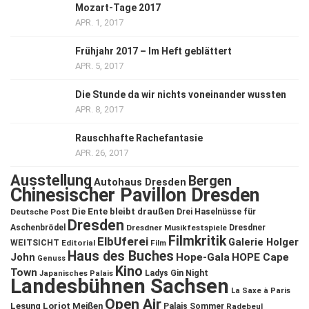
Mozart-Tage 2017
APR. 1, 2017
Frühjahr 2017 – Im Heft geblättert
APR. 5, 2017
Die Stunde da wir nichts voneinander wussten
APR. 8, 2017
Rauschhafte Rachefantasie
APR. 26, 2017
Ausstellung
Bergen
Autohaus Dresden
Chinesischer Pavillon Dresden
Die Ente bleibt draußen
Deutsche Post
Drei Haselnüsse für
Dresden
Aschenbrödel
Dresdner Musikfestspiele
Dresdner
Filmkritik
ElbUferei
Galerie Holger
WEITSICHT
Editorial
Film
Haus des Buches
John
Hope-Gala
HOPE Cape
Genuss
Kino
Town
Ladys Gin Night
Japanisches Palais
Landesbühnen Sachsen
La Saxe à Paris
Open Air
Lesung
Loriot
Meißen
Palais Sommer
Radebeul