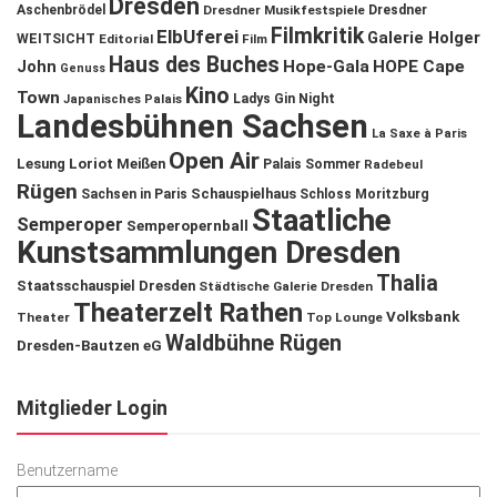
Dresden
Aschenbrödel
Dresdner Musikfestspiele
Dresdner
Filmkritik
ElbUferei
Galerie Holger
WEITSICHT
Editorial
Film
Haus des Buches
John
Hope-Gala
HOPE Cape
Genuss
Kino
Town
Ladys Gin Night
Japanisches Palais
Landesbühnen Sachsen
La Saxe à Paris
Open Air
Lesung
Loriot
Meißen
Palais Sommer
Radebeul
Rügen
Schauspielhaus
Sachsen in Paris
Schloss Moritzburg
Staatliche
Semperoper
Semperopernball
Kunstsammlungen Dresden
Thalia
Staatsschauspiel Dresden
Städtische Galerie Dresden
Theaterzelt Rathen
Volksbank
Theater
Top Lounge
Waldbühne Rügen
Dresden-Bautzen eG
Mitglieder Login
Benutzername