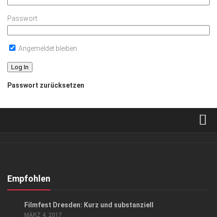
Passwort
Angemeldet bleiben
Passwort zurücksetzen
Verkaufsstellen
Abonnement
Kontakt, Impressum
Empfohlen
Datenschutzerklärung
KUNST & KULTUR
Filmfest Dresden: Kurz und substanziell
AGB
MÄRZ 4, 2017