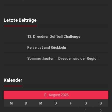
Top Gesundheitsforum Dresden / Ostsachsen
Mediadaten
Letzte Beiträge
13. Dresdner Golfball Challenge
Reiselust und Rückkehr
Sommertheater in Dresden und der Region
Kalender
August 2026
M
D
M
D
F
S
S
1
2