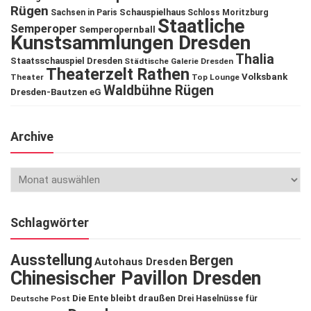
Rügen
Schauspielhaus
Sachsen in Paris
Schloss Moritzburg
Staatliche
Semperoper
Semperopernball
Kunstsammlungen Dresden
Thalia
Staatsschauspiel Dresden
Städtische Galerie Dresden
Theaterzelt Rathen
Volksbank
Theater
Top Lounge
Waldbühne Rügen
Dresden-Bautzen eG
Archive
Schlagwörter
Ausstellung
Bergen
Autohaus Dresden
Chinesischer Pavillon Dresden
Die Ente bleibt draußen
Deutsche Post
Drei Haselnüsse für