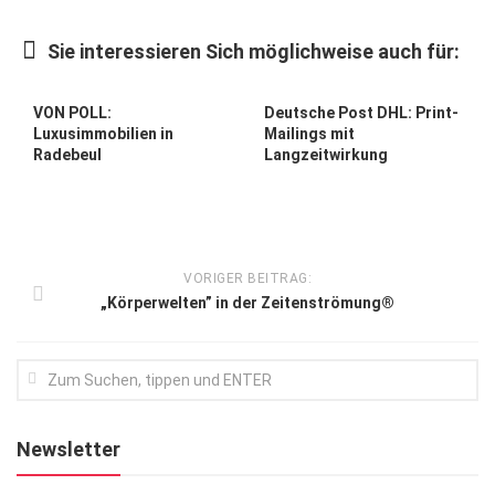
Kunst & Kultur
Sie interessieren Sich möglichweise auch für:
Lifestyle
Ausflug & Reise
VON POLL:
Deutsche Post DHL: Print-
Luxusimmobilien in
Mailings mit
Podcast
Radebeul
Langzeitwirkung
Top Branchen
SACHSEN IN PARIS
VORIGER BEITRAG:
„Körperwelten” in der Zeitenströmung®
Newsletter