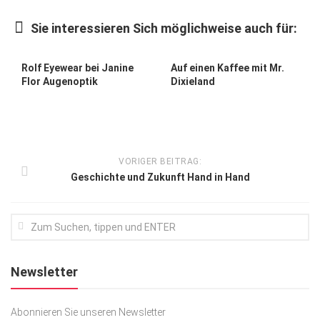
Kunst & Kultur
Sie interessieren Sich möglichweise auch für:
Lifestyle
0
0
Ausflug & Reise
Rolf Eyewear bei Janine
Auf einen Kaffee mit Mr.
Flor Augenoptik
Dixieland
Podcast
Top Branchen
SACHSEN IN PARIS
VORIGER BEITRAG:
Geschichte und Zukunft Hand in Hand
Newsletter
Abonnieren Sie unseren Newsletter