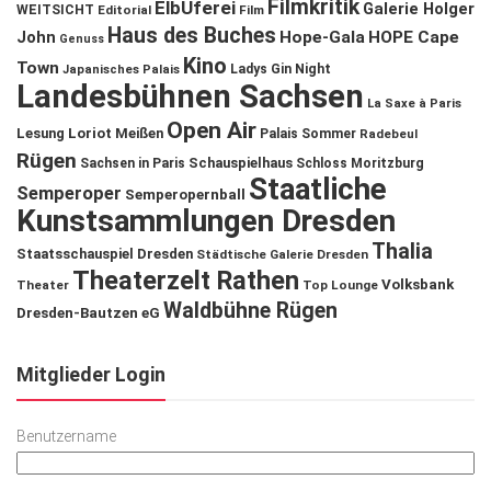
Filmkritik
ElbUferei
Galerie Holger
WEITSICHT
Editorial
Film
Haus des Buches
John
Hope-Gala
HOPE Cape
Genuss
Kino
Town
Ladys Gin Night
Japanisches Palais
Landesbühnen Sachsen
La Saxe à Paris
Open Air
Lesung
Loriot
Meißen
Palais Sommer
Radebeul
Rügen
Schauspielhaus
Sachsen in Paris
Schloss Moritzburg
Staatliche
Semperoper
Semperopernball
Kunstsammlungen Dresden
Thalia
Staatsschauspiel Dresden
Städtische Galerie Dresden
Theaterzelt Rathen
Volksbank
Theater
Top Lounge
Waldbühne Rügen
Dresden-Bautzen eG
Mitglieder Login
Benutzername