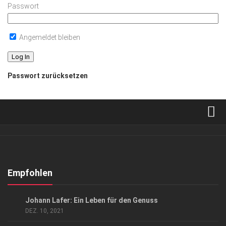
Passwort
Angemeldet bleiben
Passwort zurücksetzen
Verkaufsstellen
Abonnement
Kontakt, Impressum
Empfohlen
Datenschutzerklärung
GENUSS
/
GESELLSCHAFT
Johann Lafer: Ein Leben für den Genuss
AGB
DEZ. 10, 2021