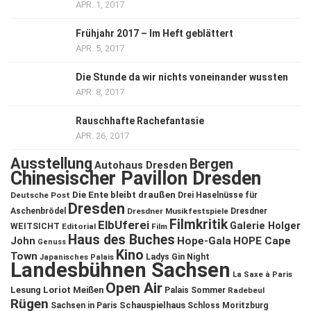
APR. 1, 2017
Frühjahr 2017 – Im Heft geblättert
APR. 5, 2017
Die Stunde da wir nichts voneinander wussten
APR. 8, 2017
Rauschhafte Rachefantasie
APR. 26, 2017
Ausstellung
Bergen
Autohaus Dresden
Chinesischer Pavillon Dresden
Die Ente bleibt draußen
Deutsche Post
Drei Haselnüsse für
Dresden
Aschenbrödel
Dresdner Musikfestspiele
Dresdner
Filmkritik
ElbUferei
Galerie Holger
WEITSICHT
Editorial
Film
Haus des Buches
John
Hope-Gala
HOPE Cape
Genuss
Kino
Town
Ladys Gin Night
Japanisches Palais
Landesbühnen Sachsen
La Saxe à Paris
Open Air
Lesung
Loriot
Meißen
Palais Sommer
Radebeul
Rügen
Schauspielhaus
Sachsen in Paris
Schloss Moritzburg