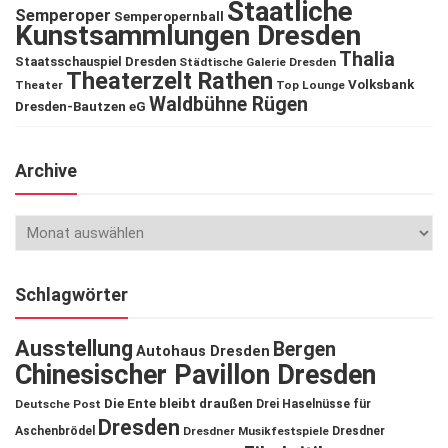
Staatliche
Semperoper
Semperopernball
Kunstsammlungen Dresden
Thalia
Staatsschauspiel Dresden
Städtische Galerie Dresden
Theaterzelt Rathen
Volksbank
Theater
Top Lounge
Waldbühne Rügen
Dresden-Bautzen eG
Archive
Schlagwörter
Ausstellung
Bergen
Autohaus Dresden
Chinesischer Pavillon Dresden
Die Ente bleibt draußen
Deutsche Post
Drei Haselnüsse für
Dresden
Aschenbrödel
Dresdner Musikfestspiele
Dresdner