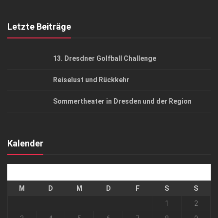
Top Gesundheitsforum Dresden / Ostsachsen
Mediadaten
Letzte Beiträge
13. Dresdner Golfball Challenge
Reiselust und Rückkehr
Sommertheater in Dresden und der Region
Kalender
August 2026
M
D
M
D
F
S
S
1
2