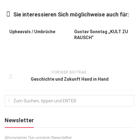
Kunst & Kultur
Sie interessieren Sich möglichweise auch für:
Lifestyle
Ausflug & Reise
Upheavals / Umbrüche
Gustav Sonntag „KULT ZU
RAUSCH”
Podcast
Top Branchen
SACHSEN IN PARIS
VORIGER BEITRAG:
Geschichte und Zukunft Hand in Hand
Newsletter
Abonnieren Sie unseren Newsletter