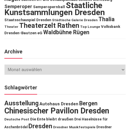
Staatliche
Semperoper
Semperopernball
Kunstsammlungen Dresden
Thalia
Staatsschauspiel Dresden
Städtische Galerie Dresden
Theaterzelt Rathen
Volksbank
Theater
Top Lounge
Waldbühne Rügen
Dresden-Bautzen eG
Archive
Schlagwörter
Ausstellung
Bergen
Autohaus Dresden
Chinesischer Pavillon Dresden
Die Ente bleibt draußen
Deutsche Post
Drei Haselnüsse für
Dresden
Aschenbrödel
Dresdner Musikfestspiele
Dresdner