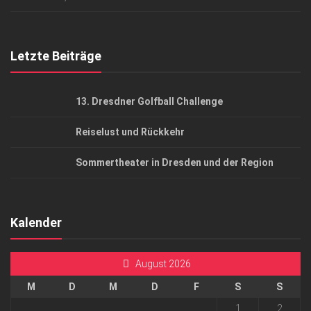
Top Gesundheitsforum Dresden / Ostsachsen
Mediadaten
Letzte Beiträge
13. Dresdner Golfball Challenge
Reiselust und Rückkehr
Sommertheater in Dresden und der Region
Kalender
August 2026
M
D
M
D
F
S
S
1
2