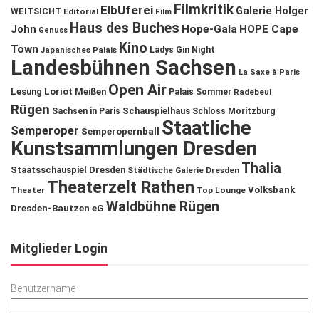
Filmkritik
ElbUferei
Galerie Holger
WEITSICHT
Editorial
Film
Haus des Buches
John
Hope-Gala
HOPE Cape
Genuss
Kino
Town
Ladys Gin Night
Japanisches Palais
Landesbühnen Sachsen
La Saxe à Paris
Open Air
Lesung
Loriot
Meißen
Palais Sommer
Radebeul
Rügen
Schauspielhaus
Sachsen in Paris
Schloss Moritzburg
Staatliche
Semperoper
Semperopernball
Kunstsammlungen Dresden
Thalia
Staatsschauspiel Dresden
Städtische Galerie Dresden
Theaterzelt Rathen
Volksbank
Theater
Top Lounge
Waldbühne Rügen
Dresden-Bautzen eG
Mitglieder Login
Benutzername