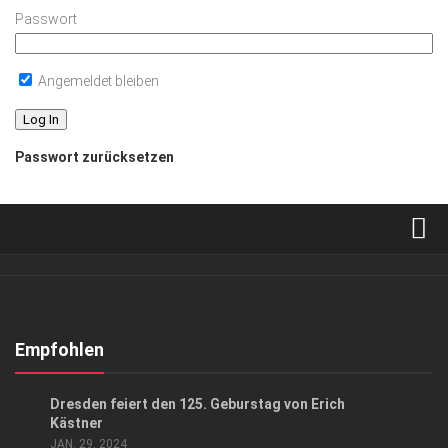
Passwort
Angemeldet bleiben
Passwort zurücksetzen
Verkaufsstellen
Abonnement
Kontakt, Impressum
Empfohlen
Datenschutzerklärung
EVENTS
Dresden feiert den 125. Geburstag von Erich
AGB
Kästner
JAN. 29, 2024