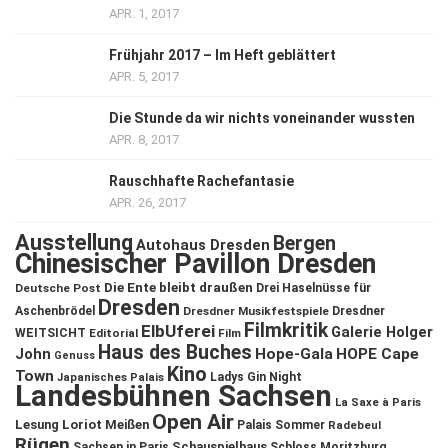
APR. 1, 2017
Frühjahr 2017 – Im Heft geblättert
APR. 5, 2017
Die Stunde da wir nichts voneinander wussten
APR. 8, 2017
Rauschhafte Rachefantasie
APR. 26, 2017
Ausstellung
Bergen
Autohaus Dresden
Chinesischer Pavillon Dresden
Die Ente bleibt draußen
Deutsche Post
Drei Haselnüsse für
Dresden
Aschenbrödel
Dresdner Musikfestspiele
Dresdner
Filmkritik
ElbUferei
Galerie Holger
WEITSICHT
Editorial
Film
Haus des Buches
John
Hope-Gala
HOPE Cape
Genuss
Kino
Town
Ladys Gin Night
Japanisches Palais
Landesbühnen Sachsen
La Saxe à Paris
Open Air
Lesung
Loriot
Meißen
Palais Sommer
Radebeul
Rügen
Schauspielhaus
Sachsen in Paris
Schloss Moritzburg