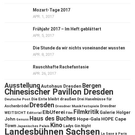
Mozart-Tage 2017
APR. 1, 2017
Frühjahr 2017 – Im Heft geblättert
APR. 5, 2017
Die Stunde da wir nichts voneinander wussten
APR. 8, 2017
Rauschhafte Rachefantasie
APR. 26, 2017
Ausstellung
Bergen
Autohaus Dresden
Chinesischer Pavillon Dresden
Die Ente bleibt draußen
Deutsche Post
Drei Haselnüsse für
Dresden
Aschenbrödel
Dresdner Musikfestspiele
Dresdner
Filmkritik
ElbUferei
Galerie Holger
WEITSICHT
Editorial
Film
Haus des Buches
John
Hope-Gala
HOPE Cape
Genuss
Kino
Town
Ladys Gin Night
Japanisches Palais
Landesbühnen Sachsen
La Saxe à Paris