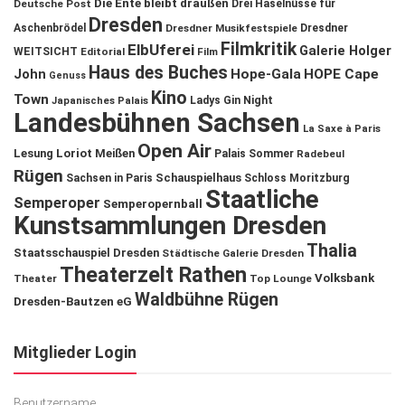
Die Ente bleibt draußen
Deutsche Post
Drei Haselnüsse für
Dresden
Aschenbrödel
Dresdner Musikfestspiele
Dresdner
Filmkritik
ElbUferei
Galerie Holger
WEITSICHT
Editorial
Film
Haus des Buches
John
Hope-Gala
HOPE Cape
Genuss
Kino
Town
Ladys Gin Night
Japanisches Palais
Landesbühnen Sachsen
La Saxe à Paris
Open Air
Lesung
Loriot
Meißen
Palais Sommer
Radebeul
Rügen
Schauspielhaus
Sachsen in Paris
Schloss Moritzburg
Staatliche
Semperoper
Semperopernball
Kunstsammlungen Dresden
Thalia
Staatsschauspiel Dresden
Städtische Galerie Dresden
Theaterzelt Rathen
Volksbank
Theater
Top Lounge
Waldbühne Rügen
Dresden-Bautzen eG
Mitglieder Login
Benutzername