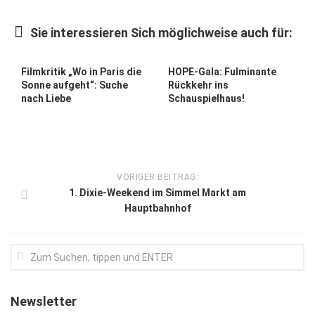
Kunst & Kultur
Sie interessieren Sich möglichweise auch für:
Lifestyle
Ausflug & Reise
Filmkritik „Wo in Paris die
HOPE-Gala: Fulminante
Sonne aufgeht“: Suche
Rückkehr ins
Podcast
nach Liebe
Schauspielhaus!
Top Branchen
SACHSEN IN PARIS
VORIGER BEITRAG:
1. Dixie-Weekend im Simmel Markt am
Hauptbahnhof
Newsletter