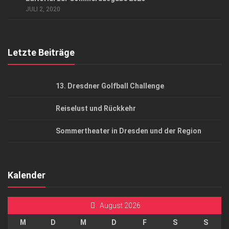
AGB
JULI 2, 2020
Top Gesundheitsforum Dresden / Ostsachsen
Mediadaten
Letzte Beiträge
13. Dresdner Golfball Challenge
Reiselust und Rückkehr
Sommertheater in Dresden und der Region
Kalender
August 2026
M
D
M
D
F
S
S