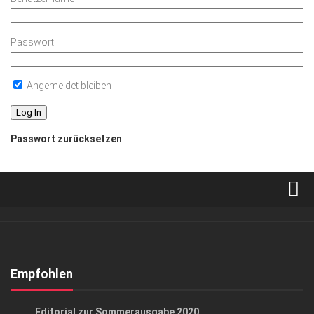
Passwort
Angemeldet bleiben
Passwort zurücksetzen
Verkaufsstellen
Abonnement
Kontakt, Impressum
Empfohlen
Datenschutzerklärung
GESELLSCHAFT
Editorial zur Sommerausgabe 2020