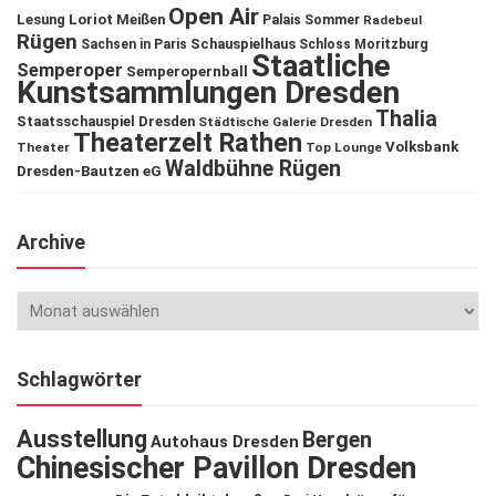
Open Air
Lesung
Loriot
Meißen
Palais Sommer
Radebeul
Rügen
Schauspielhaus
Sachsen in Paris
Schloss Moritzburg
Staatliche
Semperoper
Semperopernball
Kunstsammlungen Dresden
Thalia
Staatsschauspiel Dresden
Städtische Galerie Dresden
Theaterzelt Rathen
Volksbank
Theater
Top Lounge
Waldbühne Rügen
Dresden-Bautzen eG
Archive
Schlagwörter
Ausstellung
Bergen
Autohaus Dresden
Chinesischer Pavillon Dresden