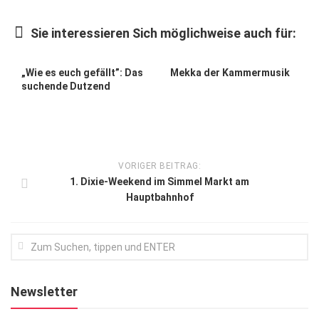
Kunst & Kultur
Sie interessieren Sich möglichweise auch für:
Lifestyle
Ausflug & Reise
„Wie es euch gefällt”: Das
Mekka der Kammermusik
suchende Dutzend
Podcast
Top Branchen
SACHSEN IN PARIS
VORIGER BEITRAG:
1. Dixie-Weekend im Simmel Markt am
Hauptbahnhof
Newsletter