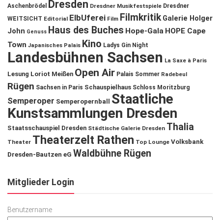
Dresden
Aschenbrödel
Dresdner Musikfestspiele
Dresdner
Filmkritik
ElbUferei
Galerie Holger
WEITSICHT
Editorial
Film
Haus des Buches
John
Hope-Gala
HOPE Cape
Genuss
Kino
Town
Ladys Gin Night
Japanisches Palais
Landesbühnen Sachsen
La Saxe à Paris
Open Air
Lesung
Loriot
Meißen
Palais Sommer
Radebeul
Rügen
Schauspielhaus
Sachsen in Paris
Schloss Moritzburg
Staatliche
Semperoper
Semperopernball
Kunstsammlungen Dresden
Thalia
Staatsschauspiel Dresden
Städtische Galerie Dresden
Theaterzelt Rathen
Volksbank
Theater
Top Lounge
Waldbühne Rügen
Dresden-Bautzen eG
Mitglieder Login
Benutzername