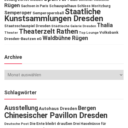
Rügen
Schauspielhaus
Sachsen in Paris
Schloss Moritzburg
Staatliche
Semperoper
Semperopernball
Kunstsammlungen Dresden
Thalia
Staatsschauspiel Dresden
Städtische Galerie Dresden
Theaterzelt Rathen
Volksbank
Theater
Top Lounge
Waldbühne Rügen
Dresden-Bautzen eG
Archive
Schlagwörter
Ausstellung
Bergen
Autohaus Dresden
Chinesischer Pavillon Dresden
Die Ente bleibt draußen
Deutsche Post
Drei Haselnüsse für