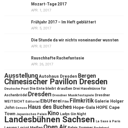
Mozart-Tage 2017
APR. 1, 2017
Frühjahr 2017 – Im Heft geblättert
APR. 5, 2017
Die Stunde da wir nichts voneinander wussten
APR. 8, 2017
Rauschhafte Rachefantasie
APR. 26, 2017
Ausstellung
Bergen
Autohaus Dresden
Chinesischer Pavillon Dresden
Die Ente bleibt draußen
Deutsche Post
Drei Haselnüsse für
Dresden
Aschenbrödel
Dresdner Musikfestspiele
Dresdner
Filmkritik
ElbUferei
Galerie Holger
WEITSICHT
Editorial
Film
Haus des Buches
John
Hope-Gala
HOPE Cape
Genuss
Kino
Town
Ladys Gin Night
Japanisches Palais
Landesbühnen Sachsen
La Saxe à Paris
Open Air
Lesung
Loriot
Meißen
Palais Sommer
Radebeul