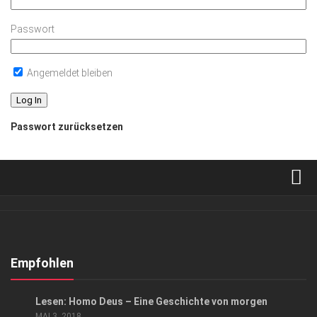
Passwort
Angemeldet bleiben
Passwort zurücksetzen
Verkaufsstellen
Abonnement
Kontakt, Impressum
Empfohlen
Datenschutzerklärung
KUNST & KULTUR
Lesen: Homo Deus – Eine Geschichte von morgen
AGB
MAI 3, 2018