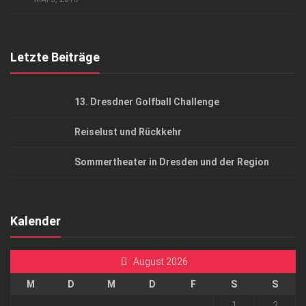
Top Gesundheitsforum Dresden / Ostsachsen
Mediadaten
Letzte Beiträge
13. Dresdner Golfball Challenge
Reiselust und Rückkehr
Sommertheater in Dresden und der Region
Kalender
August 2026
M
D
M
D
F
S
S
1
2