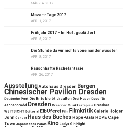
MÄRZ 4, 2017
Mozart-Tage 2017
APR. 1, 2017
Frühjahr 2017 – Im Heft geblättert
APR. 5, 2017
Die Stunde da wir nichts voneinander wussten
APR. 8, 2017
Rauschhafte Rachefantasie
APR. 26, 2017
Ausstellung
Bergen
Autohaus Dresden
Chinesischer Pavillon Dresden
Die Ente bleibt draußen
Deutsche Post
Drei Haselnüsse für
Dresden
Aschenbrödel
Dresdner Musikfestspiele
Dresdner
Filmkritik
ElbUferei
Galerie Holger
WEITSICHT
Editorial
Film
Haus des Buches
John
Hope-Gala
HOPE Cape
Genuss
Kino
Town
Ladys Gin Night
Japanisches Palais