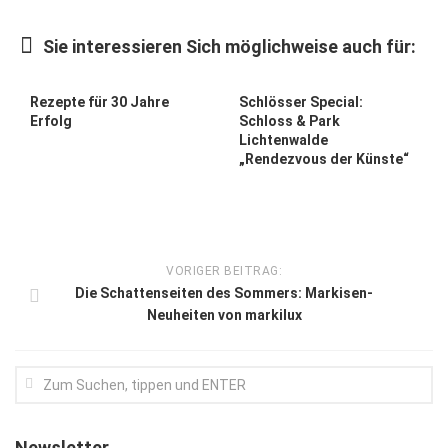
Kunst & Kultur
Sie interessieren Sich möglichweise auch für:
Lifestyle
Ausflug & Reise
Rezepte für 30 Jahre
Schlösser Special:
Erfolg
Schloss & Park
Podcast
Lichtenwalde
„Rendezvous der Künste“
Top Branchen
SACHSEN IN PARIS
VORIGER BEITRAG:
Die Schattenseiten des Sommers: Markisen-
Neuheiten von markilux
Newsletter