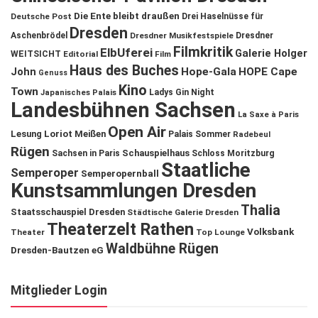
Die Ente bleibt draußen
Deutsche Post
Drei Haselnüsse für
Dresden
Aschenbrödel
Dresdner Musikfestspiele
Dresdner
Filmkritik
ElbUferei
Galerie Holger
WEITSICHT
Editorial
Film
Haus des Buches
John
Hope-Gala
HOPE Cape
Genuss
Kino
Town
Ladys Gin Night
Japanisches Palais
Landesbühnen Sachsen
La Saxe à Paris
Open Air
Lesung
Loriot
Meißen
Palais Sommer
Radebeul
Rügen
Schauspielhaus
Sachsen in Paris
Schloss Moritzburg
Staatliche
Semperoper
Semperopernball
Kunstsammlungen Dresden
Thalia
Staatsschauspiel Dresden
Städtische Galerie Dresden
Theaterzelt Rathen
Volksbank
Theater
Top Lounge
Waldbühne Rügen
Dresden-Bautzen eG
Mitglieder Login