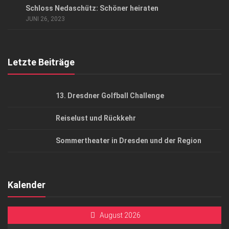
Schloss Nedaschütz: Schöner heiraten
AGB
JUNI 26, 2023
Top Gesundheitsforum Dresden / Ostsachsen
Mediadaten
Letzte Beiträge
13. Dresdner Golfball Challenge
Reiselust und Rückkehr
Sommertheater in Dresden und der Region
Kalender
August 2026