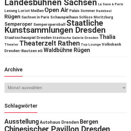
Landesbühnen Sachsen
La Saxe à Paris
Open Air
Lesung
Loriot
Meißen
Palais Sommer
Radebeul
Rügen
Schauspielhaus
Sachsen in Paris
Schloss Moritzburg
Staatliche
Semperoper
Semperopernball
Kunstsammlungen Dresden
Thalia
Staatsschauspiel Dresden
Städtische Galerie Dresden
Theaterzelt Rathen
Volksbank
Theater
Top Lounge
Waldbühne Rügen
Dresden-Bautzen eG
Archive
Schlagwörter
Ausstellung
Bergen
Autohaus Dresden
Chinesischer Pavillon Dresden