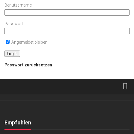
Benutzername
Passwort
Angemeldet bleiben
Passwort zurücksetzen
Verkaufsstellen
Abonnement
Kontakt, Impressum
Empfohlen
Datenschutzerklärung
ANZEIGE
/
EVENTS
/
GESCHÄFT