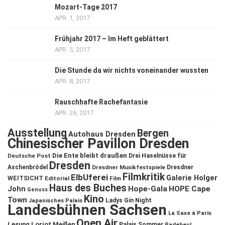
Mozart-Tage 2017
APR. 1, 2017
Frühjahr 2017 – Im Heft geblättert
APR. 5, 2017
Die Stunde da wir nichts voneinander wussten
APR. 8, 2017
Rauschhafte Rachefantasie
APR. 26, 2017
Ausstellung
Bergen
Autohaus Dresden
Chinesischer Pavillon Dresden
Die Ente bleibt draußen
Deutsche Post
Drei Haselnüsse für
Dresden
Aschenbrödel
Dresdner Musikfestspiele
Dresdner
Filmkritik
ElbUferei
Galerie Holger
WEITSICHT
Editorial
Film
Haus des Buches
John
Hope-Gala
HOPE Cape
Genuss
Kino
Town
Ladys Gin Night
Japanisches Palais
Landesbühnen Sachsen
La Saxe à Paris
Open Air
Lesung
Loriot
Meißen
Palais Sommer
Radebeul