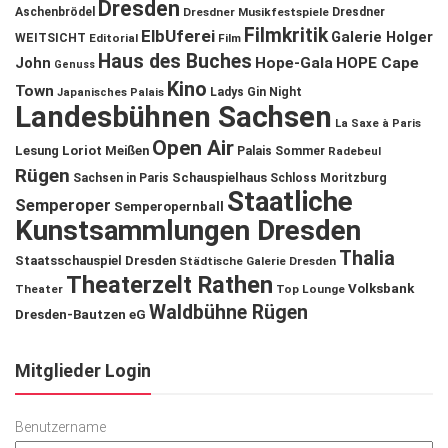
Dresden
Aschenbrödel
Dresdner Musikfestspiele
Dresdner
Filmkritik
ElbUferei
Galerie Holger
WEITSICHT
Editorial
Film
Haus des Buches
John
Hope-Gala
HOPE Cape
Genuss
Kino
Town
Ladys Gin Night
Japanisches Palais
Landesbühnen Sachsen
La Saxe à Paris
Open Air
Lesung
Loriot
Meißen
Palais Sommer
Radebeul
Rügen
Schauspielhaus
Sachsen in Paris
Schloss Moritzburg
Staatliche
Semperoper
Semperopernball
Kunstsammlungen Dresden
Thalia
Staatsschauspiel Dresden
Städtische Galerie Dresden
Theaterzelt Rathen
Volksbank
Theater
Top Lounge
Waldbühne Rügen
Dresden-Bautzen eG
Mitglieder Login
Benutzername