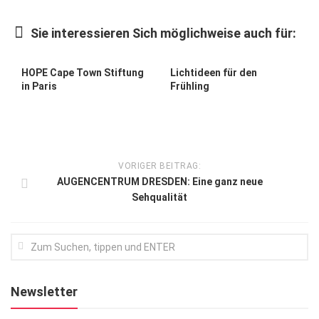
Kunst & Kultur
Sie interessieren Sich möglichweise auch für:
Lifestyle
Ausflug & Reise
HOPE Cape Town Stiftung
Lichtideen für den
in Paris
Frühling
Podcast
Top Branchen
SACHSEN IN PARIS
VORIGER BEITRAG:
AUGENCENTRUM DRESDEN: Eine ganz neue
Sehqualität
Newsletter