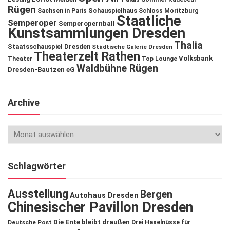
Rügen
Schauspielhaus
Sachsen in Paris
Schloss Moritzburg
Staatliche
Semperoper
Semperopernball
Kunstsammlungen Dresden
Thalia
Staatsschauspiel Dresden
Städtische Galerie Dresden
Theaterzelt Rathen
Volksbank
Theater
Top Lounge
Waldbühne Rügen
Dresden-Bautzen eG
Archive
Schlagwörter
Ausstellung
Bergen
Autohaus Dresden
Chinesischer Pavillon Dresden
Die Ente bleibt draußen
Deutsche Post
Drei Haselnüsse für