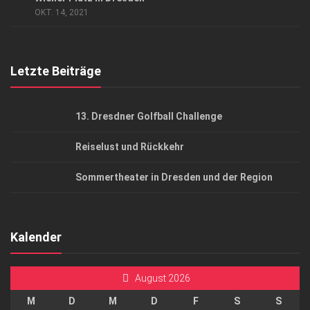
OKT. 14, 2021
Top Gesundheitsforum Dresden / Ostsachsen
Mediadaten
Letzte Beiträge
13. Dresdner Golfball Challenge
Reiselust und Rückkehr
Sommertheater in Dresden und der Region
Kalender
August 2026
M
D
M
D
F
S
S