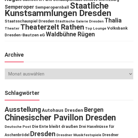
Staatliche
Semperoper
Semperopernball
Kunstsammlungen Dresden
Thalia
Staatsschauspiel Dresden
Städtische Galerie Dresden
Theaterzelt Rathen
Volksbank
Theater
Top Lounge
Waldbühne Rügen
Dresden-Bautzen eG
Archive
Schlagwörter
Ausstellung
Bergen
Autohaus Dresden
Chinesischer Pavillon Dresden
Die Ente bleibt draußen
Deutsche Post
Drei Haselnüsse für
Dresden
Aschenbrödel
Dresdner Musikfestspiele
Dresdner