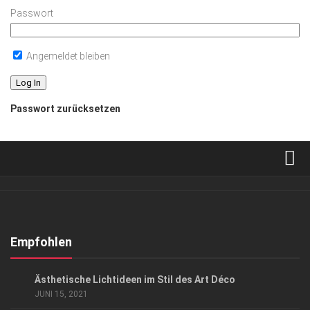
Passwort
Angemeldet bleiben
Passwort zurücksetzen
Verkaufsstellen
Abonnement
Kontakt, Impressum
Empfohlen
Datenschutzerklärung
LIFESTYLE & LUXUS
Ästhetische Lichtideen im Stil des Art Déco
AGB
JUNI 15, 2021