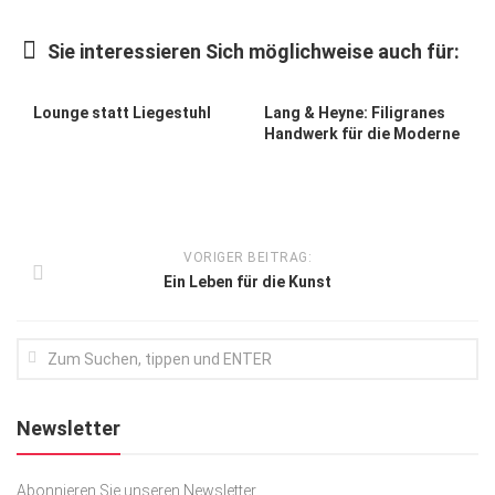
Kunst & Kultur
Sie interessieren Sich möglichweise auch für:
Lifestyle
Ausflug & Reise
Lounge statt Liegestuhl
Lang & Heyne: Filigranes
Handwerk für die Moderne
Podcast
Top Branchen
SACHSEN IN PARIS
VORIGER BEITRAG:
Ein Leben für die Kunst
Newsletter
Abonnieren Sie unseren Newsletter