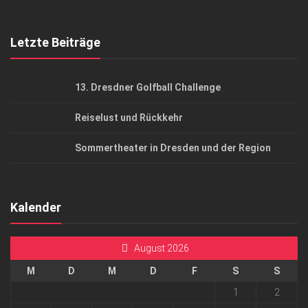
Top Gesundheitsforum Dresden / Ostsachsen
Mediadaten
Letzte Beiträge
13. Dresdner Golfball Challenge
Reiselust und Rückkehr
Sommertheater in Dresden und der Region
Kalender
August 2026
M
D
M
D
F
S
S
1
2