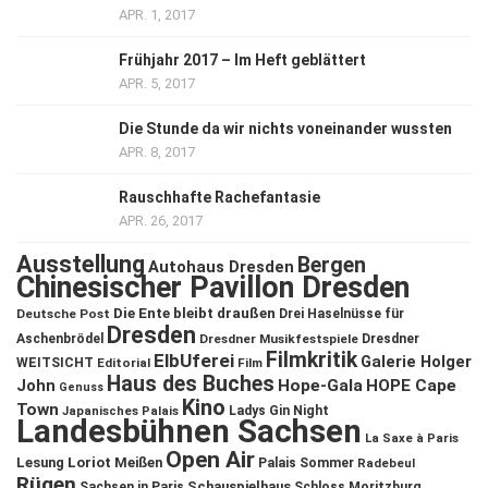
APR. 1, 2017
Frühjahr 2017 – Im Heft geblättert
APR. 5, 2017
Die Stunde da wir nichts voneinander wussten
APR. 8, 2017
Rauschhafte Rachefantasie
APR. 26, 2017
Ausstellung
Bergen
Autohaus Dresden
Chinesischer Pavillon Dresden
Die Ente bleibt draußen
Deutsche Post
Drei Haselnüsse für
Dresden
Aschenbrödel
Dresdner Musikfestspiele
Dresdner
Filmkritik
ElbUferei
Galerie Holger
WEITSICHT
Editorial
Film
Haus des Buches
John
Hope-Gala
HOPE Cape
Genuss
Kino
Town
Ladys Gin Night
Japanisches Palais
Landesbühnen Sachsen
La Saxe à Paris
Open Air
Lesung
Loriot
Meißen
Palais Sommer
Radebeul
Rügen
Schauspielhaus
Sachsen in Paris
Schloss Moritzburg