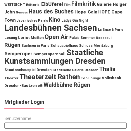
Filmkritik
ElbUferei
Galerie Holger
WEITSICHT
Editorial
Film
Haus des Buches
John
Hope-Gala
HOPE Cape
Genuss
Kino
Town
Ladys Gin Night
Japanisches Palais
Landesbühnen Sachsen
La Saxe à Paris
Open Air
Lesung
Loriot
Meißen
Palais Sommer
Radebeul
Rügen
Schauspielhaus
Sachsen in Paris
Schloss Moritzburg
Staatliche
Semperoper
Semperopernball
Kunstsammlungen Dresden
Thalia
Staatsschauspiel Dresden
Städtische Galerie Dresden
Theaterzelt Rathen
Volksbank
Theater
Top Lounge
Waldbühne Rügen
Dresden-Bautzen eG
Mitglieder Login
Benutzername