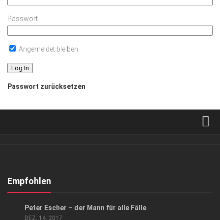
Passwort
Angemeldet bleiben
Passwort zurücksetzen
Verkaufsstellen
Abonnement
Kontakt, Impressum
Empfohlen
Datenschutzerklärung
GESCHÄFT
/
GESELLSCHAFT
Peter Escher – der Mann für alle Fälle
AGB
DEZ. 14, 2017