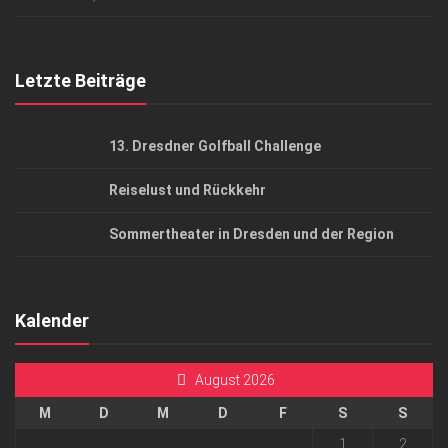
Top Gesundheitsforum Dresden / Ostsachsen
Mediadaten
Letzte Beiträge
13. Dresdner Golfball Challenge
Reiselust und Rückkehr
Sommertheater in Dresden und der Region
Kalender
August 2026
M
D
M
D
F
S
S
1
2