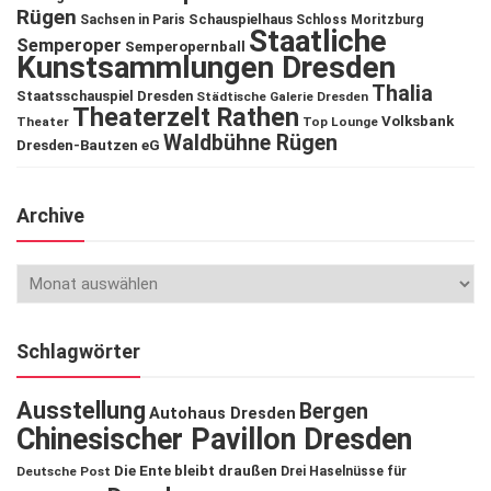
Rügen
Schauspielhaus
Sachsen in Paris
Schloss Moritzburg
Staatliche
Semperoper
Semperopernball
Kunstsammlungen Dresden
Thalia
Staatsschauspiel Dresden
Städtische Galerie Dresden
Theaterzelt Rathen
Volksbank
Theater
Top Lounge
Waldbühne Rügen
Dresden-Bautzen eG
Archive
Schlagwörter
Ausstellung
Bergen
Autohaus Dresden
Chinesischer Pavillon Dresden
Die Ente bleibt draußen
Deutsche Post
Drei Haselnüsse für