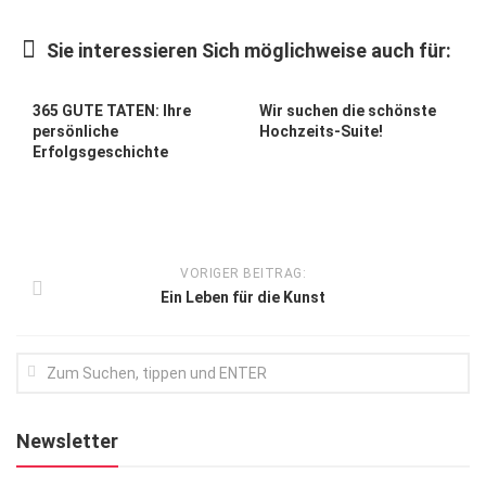
Kunst & Kultur
Sie interessieren Sich möglichweise auch für:
Lifestyle
Ausflug & Reise
365 GUTE TATEN: Ihre
Wir suchen die schönste
persönliche
Hochzeits-Suite!
Podcast
Erfolgsgeschichte
Top Branchen
SACHSEN IN PARIS
VORIGER BEITRAG:
Ein Leben für die Kunst
Newsletter