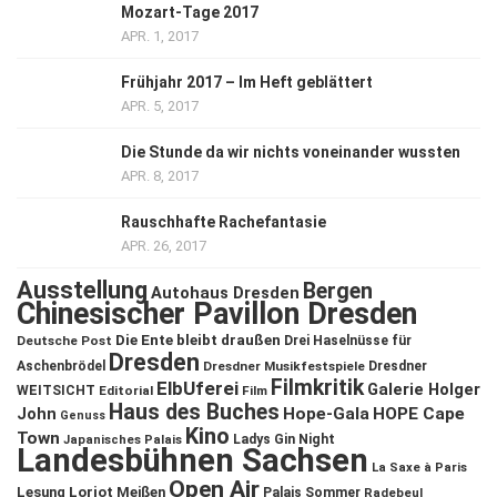
Mozart-Tage 2017
APR. 1, 2017
Frühjahr 2017 – Im Heft geblättert
APR. 5, 2017
Die Stunde da wir nichts voneinander wussten
APR. 8, 2017
Rauschhafte Rachefantasie
APR. 26, 2017
Ausstellung
Bergen
Autohaus Dresden
Chinesischer Pavillon Dresden
Die Ente bleibt draußen
Deutsche Post
Drei Haselnüsse für
Dresden
Aschenbrödel
Dresdner Musikfestspiele
Dresdner
Filmkritik
ElbUferei
Galerie Holger
WEITSICHT
Editorial
Film
Haus des Buches
John
Hope-Gala
HOPE Cape
Genuss
Kino
Town
Ladys Gin Night
Japanisches Palais
Landesbühnen Sachsen
La Saxe à Paris
Open Air
Lesung
Loriot
Meißen
Palais Sommer
Radebeul