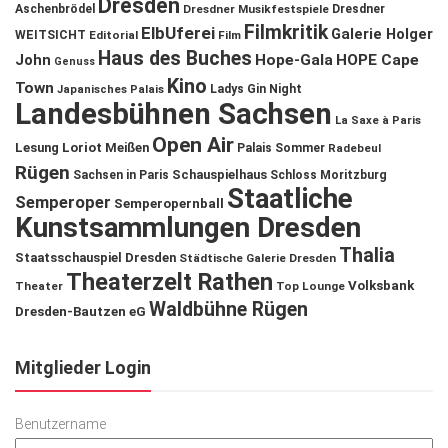
Dresden
Aschenbrödel
Dresdner Musikfestspiele
Dresdner
Filmkritik
ElbUferei
Galerie Holger
WEITSICHT
Editorial
Film
Haus des Buches
John
Hope-Gala
HOPE Cape
Genuss
Kino
Town
Ladys Gin Night
Japanisches Palais
Landesbühnen Sachsen
La Saxe à Paris
Open Air
Lesung
Loriot
Meißen
Palais Sommer
Radebeul
Rügen
Schauspielhaus
Sachsen in Paris
Schloss Moritzburg
Staatliche
Semperoper
Semperopernball
Kunstsammlungen Dresden
Thalia
Staatsschauspiel Dresden
Städtische Galerie Dresden
Theaterzelt Rathen
Volksbank
Theater
Top Lounge
Waldbühne Rügen
Dresden-Bautzen eG
Mitglieder Login
Benutzername