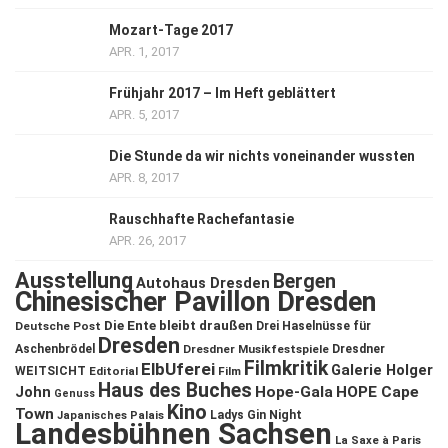
Mozart-Tage 2017
APR. 1, 2017
Frühjahr 2017 – Im Heft geblättert
APR. 5, 2017
Die Stunde da wir nichts voneinander wussten
APR. 8, 2017
Rauschhafte Rachefantasie
APR. 26, 2017
Ausstellung
Bergen
Autohaus Dresden
Chinesischer Pavillon Dresden
Die Ente bleibt draußen
Deutsche Post
Drei Haselnüsse für
Dresden
Aschenbrödel
Dresdner Musikfestspiele
Dresdner
Filmkritik
ElbUferei
Galerie Holger
WEITSICHT
Editorial
Film
Haus des Buches
John
Hope-Gala
HOPE Cape
Genuss
Kino
Town
Ladys Gin Night
Japanisches Palais
Landesbühnen Sachsen
La Saxe à Paris