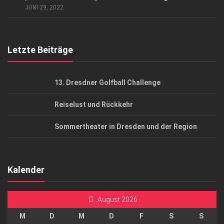
AGB
JUNI 29, 2022
Top Gesundheitsforum Dresden / Ostsachsen
Mediadaten
Letzte Beiträge
13. Dresdner Golfball Challenge
Reiselust und Rückkehr
Sommertheater in Dresden und der Region
Kalender
August 2026
M
D
M
D
F
S
S