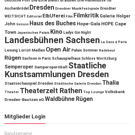
Die Ente bleibt draußen
Deutsche Post
Drei Haselnüsse für
Dresden
Aschenbrödel
Dresdner Musikfestspiele
Dresdner
Filmkritik
ElbUferei
Galerie Holger
WEITSICHT
Editorial
Film
Haus des Buches
John
Hope-Gala
HOPE Cape
Genuss
Kino
Town
Ladys Gin Night
Japanisches Palais
Landesbühnen Sachsen
La Saxe à Paris
Open Air
Lesung
Loriot
Meißen
Palais Sommer
Radebeul
Rügen
Schauspielhaus
Sachsen in Paris
Schloss Moritzburg
Staatliche
Semperoper
Semperopernball
Kunstsammlungen Dresden
Thalia
Staatsschauspiel Dresden
Städtische Galerie Dresden
Theaterzelt Rathen
Volksbank
Theater
Top Lounge
Waldbühne Rügen
Dresden-Bautzen eG
Mitglieder Login
Benutzername