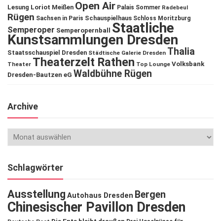
Open Air
Lesung
Loriot
Meißen
Palais Sommer
Radebeul
Rügen
Schauspielhaus
Sachsen in Paris
Schloss Moritzburg
Staatliche
Semperoper
Semperopernball
Kunstsammlungen Dresden
Thalia
Staatsschauspiel Dresden
Städtische Galerie Dresden
Theaterzelt Rathen
Volksbank
Theater
Top Lounge
Waldbühne Rügen
Dresden-Bautzen eG
Archive
Schlagwörter
Ausstellung
Bergen
Autohaus Dresden
Chinesischer Pavillon Dresden