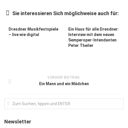
Kunst & Kultur
Sie interessieren Sich möglichweise auch für:
Lifestyle
Ausflug & Reise
Dresdner Musikfestspiele
Ein Haus für alle Dresdner:
– live wie digital
Interview mit dem neuen
Podcast
Semperoper-Intendanten
Peter Theiler
Top Branchen
SACHSEN IN PARIS
VORIGER BEITRAG:
Ein Mann und ein Mädchen
Newsletter