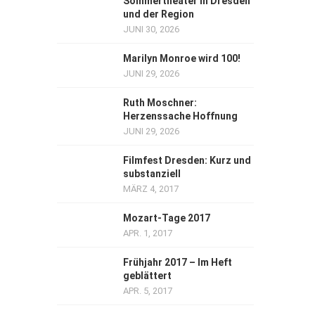
Sommertheater in Dresden
und der Region
JUNI 30, 2026
Marilyn Monroe wird 100!
JUNI 29, 2026
Ruth Moschner:
Herzenssache Hoffnung
JUNI 29, 2026
Filmfest Dresden: Kurz und
substanziell
MÄRZ 4, 2017
Mozart-Tage 2017
APR. 1, 2017
Frühjahr 2017 – Im Heft
geblättert
APR. 5, 2017