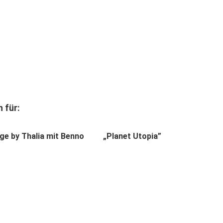
 für:
ge by Thalia mit Benno
„Planet Utopia”