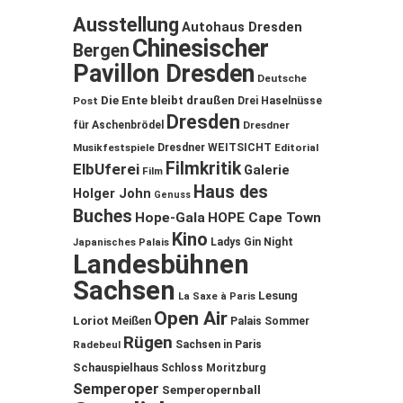
Ausstellung
Autohaus Dresden
Chinesischer
Bergen
Pavillon Dresden
Deutsche
Die Ente bleibt draußen
Post
Drei Haselnüsse
Dresden
für Aschenbrödel
Dresdner
Musikfestspiele
Dresdner WEITSICHT
Editorial
Filmkritik
ElbUferei
Galerie
Film
Haus des
Holger John
Genuss
Buches
Hope-Gala
HOPE Cape Town
Kino
Ladys Gin Night
Japanisches Palais
Landesbühnen
Sachsen
Lesung
La Saxe à Paris
Open Air
Loriot
Meißen
Palais Sommer
Rügen
Sachsen in Paris
Radebeul
Schauspielhaus
Schloss Moritzburg
Semperoper
Semperopernball