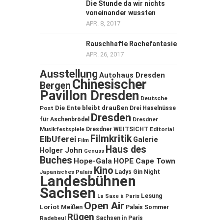
Die Stunde da wir nichts
voneinander wussten
APR. 8, 2017
Rauschhafte Rachefantasie
APR. 26, 2017
Ausstellung
Autohaus Dresden
Chinesischer
Bergen
Pavillon Dresden
Deutsche
Die Ente bleibt draußen
Post
Drei Haselnüsse
Dresden
für Aschenbrödel
Dresdner
Musikfestspiele
Dresdner WEITSICHT
Editorial
Filmkritik
ElbUferei
Galerie
Film
Haus des
Holger John
Genuss
Buches
Hope-Gala
HOPE Cape Town
Kino
Ladys Gin Night
Japanisches Palais
Landesbühnen
Sachsen
Lesung
La Saxe à Paris
Open Air
Loriot
Meißen
Palais Sommer
Rügen
Sachsen in Paris
Radebeul