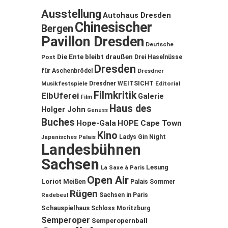
Ausstellung
Autohaus Dresden
Chinesischer
Bergen
Pavillon Dresden
Deutsche
Die Ente bleibt draußen
Post
Drei Haselnüsse
Dresden
für Aschenbrödel
Dresdner
Musikfestspiele
Dresdner WEITSICHT
Editorial
Filmkritik
ElbUferei
Galerie
Film
Haus des
Holger John
Genuss
Buches
Hope-Gala
HOPE Cape Town
Kino
Ladys Gin Night
Japanisches Palais
Landesbühnen
Sachsen
Lesung
La Saxe à Paris
Open Air
Loriot
Meißen
Palais Sommer
Rügen
Sachsen in Paris
Radebeul
Schauspielhaus
Schloss Moritzburg
Semperoper
Semperopernball