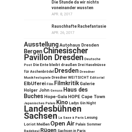
Die Stunde da wir nichts
voneinander wussten
APR. 8, 2017
Rauschhafte Rachefantasie
APR. 26, 2017
Ausstellung
Autohaus Dresden
Chinesischer
Bergen
Pavillon Dresden
Deutsche
Die Ente bleibt draußen
Post
Drei Haselnüsse
Dresden
für Aschenbrödel
Dresdner
Musikfestspiele
Dresdner WEITSICHT
Editorial
Filmkritik
ElbUferei
Galerie
Film
Haus des
Holger John
Genuss
Buches
Hope-Gala
HOPE Cape Town
Kino
Ladys Gin Night
Japanisches Palais
Landesbühnen
Sachsen
Lesung
La Saxe à Paris
Open Air
Loriot
Meißen
Palais Sommer
Rügen
Sachsen in Paris
Radebeul