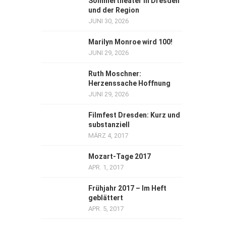
Sommertheater in Dresden
und der Region
JUNI 30, 2026
Marilyn Monroe wird 100!
JUNI 29, 2026
Ruth Moschner:
Herzenssache Hoffnung
JUNI 29, 2026
Filmfest Dresden: Kurz und
substanziell
MÄRZ 4, 2017
Mozart-Tage 2017
APR. 1, 2017
Frühjahr 2017 – Im Heft
geblättert
APR. 5, 2017