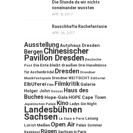
Die Stunde da wir nichts
voneinander wussten
APR. 8, 2017
Rauschhafte Rachefantasie
APR. 26, 2017
Ausstellung
Autohaus Dresden
Chinesischer
Bergen
Pavillon Dresden
Deutsche
Die Ente bleibt draußen
Post
Drei Haselnüsse
Dresden
für Aschenbrödel
Dresdner
Musikfestspiele
Dresdner WEITSICHT
Editorial
Filmkritik
ElbUferei
Galerie
Film
Haus des
Holger John
Genuss
Buches
Hope-Gala
HOPE Cape Town
Kino
Ladys Gin Night
Japanisches Palais
Landesbühnen
Sachsen
Lesung
La Saxe à Paris
Open Air
Loriot
Meißen
Palais Sommer
Rügen
Sachsen in Paris
Radebeul