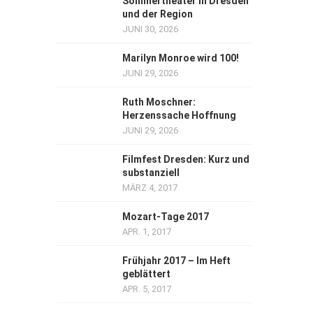
Sommertheater in Dresden
und der Region
JUNI 30, 2026
Marilyn Monroe wird 100!
JUNI 29, 2026
Ruth Moschner:
Herzenssache Hoffnung
JUNI 29, 2026
Filmfest Dresden: Kurz und
substanziell
MÄRZ 4, 2017
Mozart-Tage 2017
APR. 1, 2017
Frühjahr 2017 – Im Heft
geblättert
APR. 5, 2017