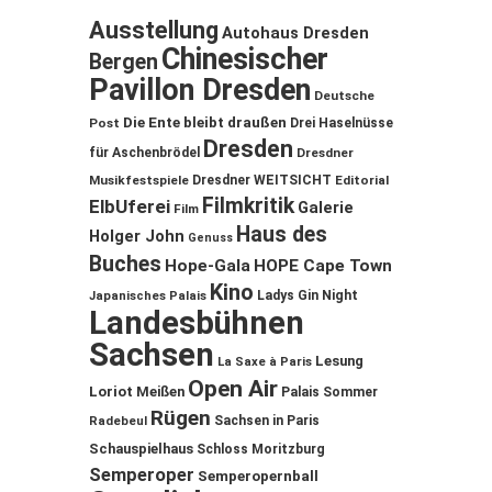
Ausstellung
Autohaus Dresden
Chinesischer
Bergen
Pavillon Dresden
Deutsche
Die Ente bleibt draußen
Post
Drei Haselnüsse
Dresden
für Aschenbrödel
Dresdner
Musikfestspiele
Dresdner WEITSICHT
Editorial
Filmkritik
ElbUferei
Galerie
Film
Haus des
Holger John
Genuss
Buches
Hope-Gala
HOPE Cape Town
Kino
Ladys Gin Night
Japanisches Palais
Landesbühnen
Sachsen
Lesung
La Saxe à Paris
Open Air
Loriot
Meißen
Palais Sommer
Rügen
Sachsen in Paris
Radebeul
Schauspielhaus
Schloss Moritzburg
Semperoper
Semperopernball