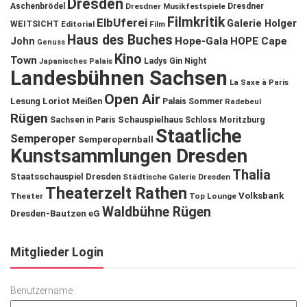
Dresden
Aschenbrödel
Dresdner Musikfestspiele
Dresdner
Filmkritik
ElbUferei
Galerie Holger
WEITSICHT
Editorial
Film
Haus des Buches
John
Hope-Gala
HOPE Cape
Genuss
Kino
Town
Ladys Gin Night
Japanisches Palais
Landesbühnen Sachsen
La Saxe à Paris
Open Air
Lesung
Loriot
Meißen
Palais Sommer
Radebeul
Rügen
Schauspielhaus
Sachsen in Paris
Schloss Moritzburg
Staatliche
Semperoper
Semperopernball
Kunstsammlungen Dresden
Thalia
Staatsschauspiel Dresden
Städtische Galerie Dresden
Theaterzelt Rathen
Volksbank
Theater
Top Lounge
Waldbühne Rügen
Dresden-Bautzen eG
Mitglieder Login
Benutzername