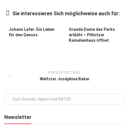
Kunst & Kultur
Sie interessieren Sich möglichweise auch für:
Lifestyle
Ausflug & Reise
Johann Lafer: Ein Leben
Grande Dame des Parks
für den Genuss
erblüht – Pillnitzer
Podcast
Kamelienhaus öffnet
Top Branchen
SACHSEN IN PARIS
VORIGER BEITRAG:
Weltstar Joséphine Baker
Newsletter