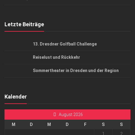
Top Gesundheitsforum Dresden / Ostsachsen
Mediadaten
Letzte Beiträge
13. Dresdner Golfball Challenge
Reiselust und Rückkehr
Sommertheater in Dresden und der Region
Kalender
August 2026
M
D
M
D
F
S
S
1
2