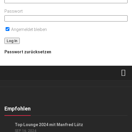
Passwort
Angemeldet bleiben
Passwort zurücksetzen
Verkaufsstellen
Abonnement
Kontakt, Impressum
Empfohlen
Datenschutzerklärung
EVENTS
/
KUNST & KULTUR
Top Lounge 2024 mit Manfred Lütz
AGB
SEP. 16, 2024