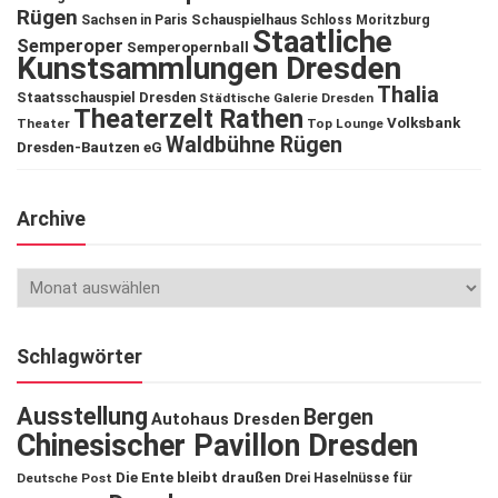
Rügen
Schauspielhaus
Sachsen in Paris
Schloss Moritzburg
Staatliche
Semperoper
Semperopernball
Kunstsammlungen Dresden
Thalia
Staatsschauspiel Dresden
Städtische Galerie Dresden
Theaterzelt Rathen
Volksbank
Theater
Top Lounge
Waldbühne Rügen
Dresden-Bautzen eG
Archive
Schlagwörter
Ausstellung
Bergen
Autohaus Dresden
Chinesischer Pavillon Dresden
Die Ente bleibt draußen
Deutsche Post
Drei Haselnüsse für