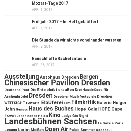
Mozart-Tage 2017
APR. 1, 2017
Frühjahr 2017 – Im Heft geblättert
APR. 5, 2017
Die Stunde da wir nichts voneinander wussten
APR. 8, 2017
Rauschhafte Rachefantasie
APR. 26, 2017
Ausstellung
Bergen
Autohaus Dresden
Chinesischer Pavillon Dresden
Die Ente bleibt draußen
Deutsche Post
Drei Haselnüsse für
Dresden
Aschenbrödel
Dresdner Musikfestspiele
Dresdner
Filmkritik
ElbUferei
Galerie Holger
WEITSICHT
Editorial
Film
Haus des Buches
John
Hope-Gala
HOPE Cape
Genuss
Kino
Town
Ladys Gin Night
Japanisches Palais
Landesbühnen Sachsen
La Saxe à Paris
Open Air
Lesung
Loriot
Meißen
Palais Sommer
Radebeul