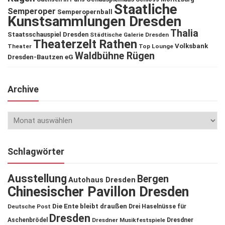
Staatliche
Semperoper
Semperopernball
Kunstsammlungen Dresden
Thalia
Staatsschauspiel Dresden
Städtische Galerie Dresden
Theaterzelt Rathen
Volksbank
Theater
Top Lounge
Waldbühne Rügen
Dresden-Bautzen eG
Archive
Schlagwörter
Ausstellung
Bergen
Autohaus Dresden
Chinesischer Pavillon Dresden
Die Ente bleibt draußen
Deutsche Post
Drei Haselnüsse für
Dresden
Aschenbrödel
Dresdner Musikfestspiele
Dresdner