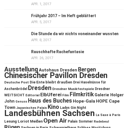
APR. 1, 2017
Frühjahr 2017 – Im Heft geblättert
APR. 5, 2017
Die Stunde da wir nichts voneinander wussten
APR. 8, 2017
Rauschhafte Rachefantasie
APR. 26, 2017
Ausstellung
Bergen
Autohaus Dresden
Chinesischer Pavillon Dresden
Die Ente bleibt draußen
Deutsche Post
Drei Haselnüsse für
Dresden
Aschenbrödel
Dresdner Musikfestspiele
Dresdner
Filmkritik
ElbUferei
Galerie Holger
WEITSICHT
Editorial
Film
Haus des Buches
John
Hope-Gala
HOPE Cape
Genuss
Kino
Town
Ladys Gin Night
Japanisches Palais
Landesbühnen Sachsen
La Saxe à Paris
Open Air
Lesung
Loriot
Meißen
Palais Sommer
Radebeul
Rügen
Schauspielhaus
Sachsen in Paris
Schloss Moritzburg