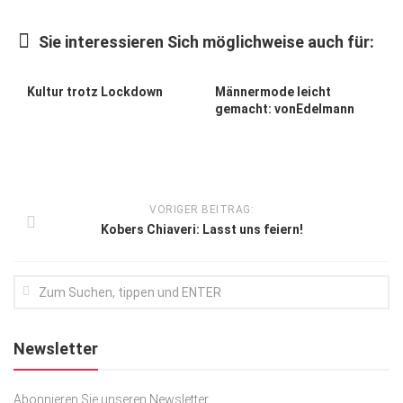
Kunst & Kultur
Sie interessieren Sich möglichweise auch für:
Lifestyle
Ausflug & Reise
Kultur trotz Lockdown
Männermode leicht
gemacht: vonEdelmann
Podcast
Top Branchen
SACHSEN IN PARIS
VORIGER BEITRAG:
Kobers Chiaveri: Lasst uns feiern!
Newsletter
Abonnieren Sie unseren Newsletter