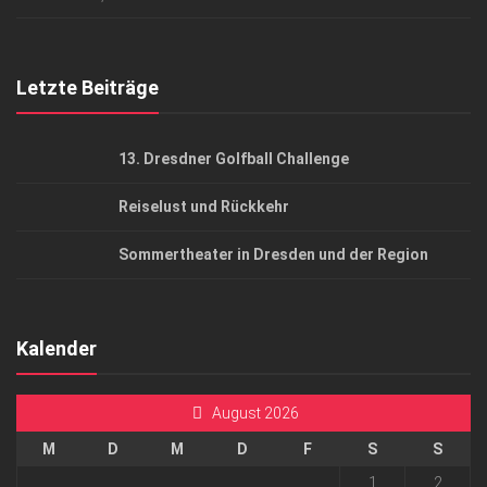
Top Gesundheitsforum Dresden / Ostsachsen
Mediadaten
Letzte Beiträge
13. Dresdner Golfball Challenge
Reiselust und Rückkehr
Sommertheater in Dresden und der Region
Kalender
August 2026
M
D
M
D
F
S
S
1
2