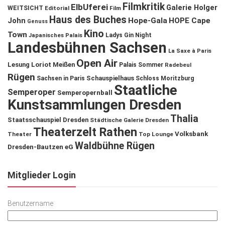
Filmkritik
ElbUferei
Galerie Holger
WEITSICHT
Editorial
Film
Haus des Buches
John
Hope-Gala
HOPE Cape
Genuss
Kino
Town
Ladys Gin Night
Japanisches Palais
Landesbühnen Sachsen
La Saxe à Paris
Open Air
Lesung
Loriot
Meißen
Palais Sommer
Radebeul
Rügen
Schauspielhaus
Sachsen in Paris
Schloss Moritzburg
Staatliche
Semperoper
Semperopernball
Kunstsammlungen Dresden
Thalia
Staatsschauspiel Dresden
Städtische Galerie Dresden
Theaterzelt Rathen
Volksbank
Theater
Top Lounge
Waldbühne Rügen
Dresden-Bautzen eG
Mitglieder Login
Benutzername