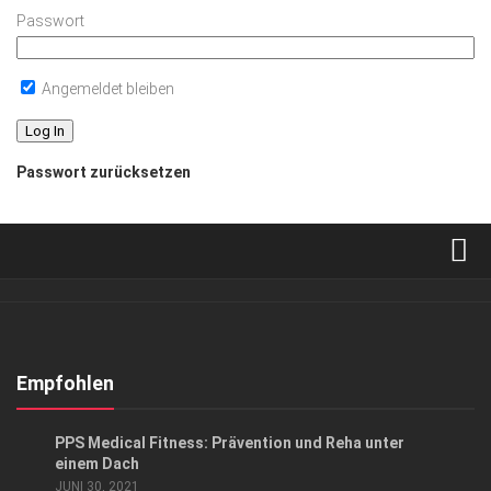
Passwort
Angemeldet bleiben
Passwort zurücksetzen
Verkaufsstellen
Abonnement
Kontakt, Impressum
Empfohlen
Datenschutzerklärung
ANZEIGE
PPS Medical Fitness: Prävention und Reha unter
AGB
einem Dach
JUNI 30, 2021