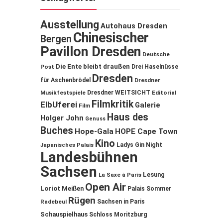
Ausstellung
Autohaus Dresden
Chinesischer
Bergen
Pavillon Dresden
Deutsche
Die Ente bleibt draußen
Post
Drei Haselnüsse
Dresden
für Aschenbrödel
Dresdner
Musikfestspiele
Dresdner WEITSICHT
Editorial
Filmkritik
ElbUferei
Galerie
Film
Haus des
Holger John
Genuss
Buches
Hope-Gala
HOPE Cape Town
Kino
Ladys Gin Night
Japanisches Palais
Landesbühnen
Sachsen
Lesung
La Saxe à Paris
Open Air
Loriot
Meißen
Palais Sommer
Rügen
Sachsen in Paris
Radebeul
Schauspielhaus
Schloss Moritzburg