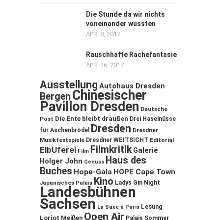
Die Stunde da wir nichts
voneinander wussten
APR. 8, 2017
Rauschhafte Rachefantasie
APR. 26, 2017
Ausstellung
Autohaus Dresden
Chinesischer
Bergen
Pavillon Dresden
Deutsche
Die Ente bleibt draußen
Post
Drei Haselnüsse
Dresden
für Aschenbrödel
Dresdner
Musikfestspiele
Dresdner WEITSICHT
Editorial
Filmkritik
ElbUferei
Galerie
Film
Haus des
Holger John
Genuss
Buches
Hope-Gala
HOPE Cape Town
Kino
Ladys Gin Night
Japanisches Palais
Landesbühnen
Sachsen
Lesung
La Saxe à Paris
Open Air
Loriot
Meißen
Palais Sommer