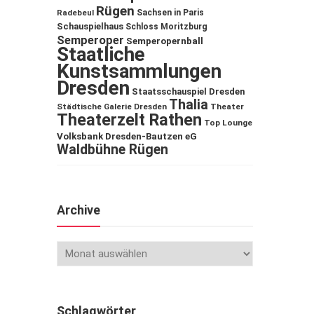
Rügen
Sachsen in Paris
Radebeul
Schauspielhaus
Schloss Moritzburg
Semperoper
Semperopernball
Staatliche
Kunstsammlungen
Dresden
Staatsschauspiel Dresden
Thalia
Städtische Galerie Dresden
Theater
Theaterzelt Rathen
Top Lounge
Volksbank Dresden-Bautzen eG
Waldbühne Rügen
Archive
Schlagwörter