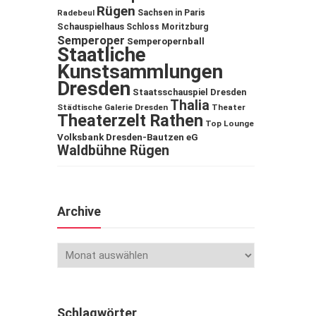
Rügen
Sachsen in Paris
Radebeul
Schauspielhaus
Schloss Moritzburg
Semperoper
Semperopernball
Staatliche
Kunstsammlungen
Dresden
Staatsschauspiel Dresden
Thalia
Städtische Galerie Dresden
Theater
Theaterzelt Rathen
Top Lounge
Volksbank Dresden-Bautzen eG
Waldbühne Rügen
Archive
Schlagwörter