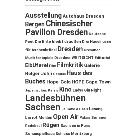
Ausstellung
Autohaus Dresden
Chinesischer
Bergen
Pavillon Dresden
Deutsche
Die Ente bleibt draußen
Post
Drei Haselnüsse
Dresden
für Aschenbrödel
Dresdner
Musikfestspiele
Dresdner WEITSICHT
Editorial
Filmkritik
ElbUferei
Galerie
Film
Haus des
Holger John
Genuss
Buches
Hope-Gala
HOPE Cape Town
Kino
Ladys Gin Night
Japanisches Palais
Landesbühnen
Sachsen
Lesung
La Saxe à Paris
Open Air
Loriot
Meißen
Palais Sommer
Rügen
Sachsen in Paris
Radebeul
Schauspielhaus
Schloss Moritzburg