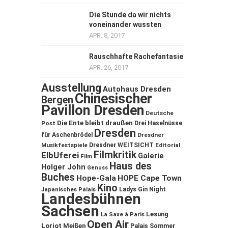
Die Stunde da wir nichts
voneinander wussten
APR. 8, 2017
Rauschhafte Rachefantasie
APR. 26, 2017
Ausstellung
Autohaus Dresden
Chinesischer
Bergen
Pavillon Dresden
Deutsche
Die Ente bleibt draußen
Post
Drei Haselnüsse
Dresden
für Aschenbrödel
Dresdner
Musikfestspiele
Dresdner WEITSICHT
Editorial
Filmkritik
ElbUferei
Galerie
Film
Haus des
Holger John
Genuss
Buches
Hope-Gala
HOPE Cape Town
Kino
Ladys Gin Night
Japanisches Palais
Landesbühnen
Sachsen
Lesung
La Saxe à Paris
Open Air
Loriot
Meißen
Palais Sommer