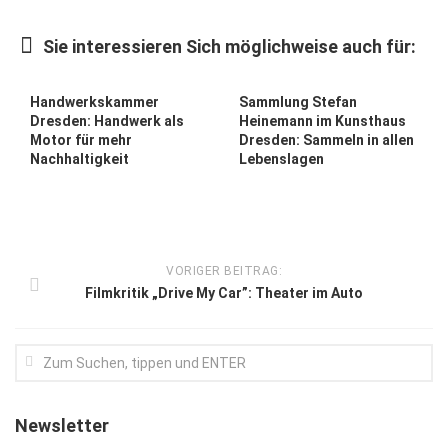
Kunst & Kultur
Sie interessieren Sich möglichweise auch für:
Lifestyle
Ausflug & Reise
Handwerkskammer
Sammlung Stefan
Dresden: Handwerk als
Heinemann im Kunsthaus
Podcast
Motor für mehr
Dresden: Sammeln in allen
Nachhaltigkeit
Lebenslagen
Top Branchen
SACHSEN IN PARIS
VORIGER BEITRAG:
Filmkritik „Drive My Car”: Theater im Auto
Newsletter