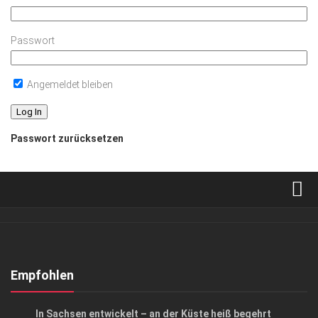
Passwort
Angemeldet bleiben
Passwort zurücksetzen
Verkaufsstellen
Abonnement
Kontakt, Impressum
Empfohlen
Datenschutzerklärung
GESCHÄFT
In Sachsen entwickelt – an der Küste heiß begehrt