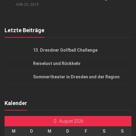
AGB
JUNI 25, 2019
Top Gesundheitsforum Dresden / Ostsachsen
Mediadaten
Letzte Beiträge
13. Dresdner Golfball Challenge
Reiselust und Rückkehr
Sommertheater in Dresden und der Region
Kalender
August 2026
M
D
M
D
F
S
S