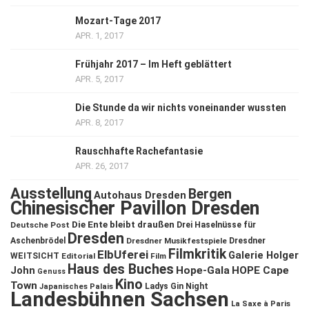
Mozart-Tage 2017
APR. 1, 2017
Frühjahr 2017 – Im Heft geblättert
APR. 5, 2017
Die Stunde da wir nichts voneinander wussten
APR. 8, 2017
Rauschhafte Rachefantasie
APR. 26, 2017
Ausstellung
Bergen
Autohaus Dresden
Chinesischer Pavillon Dresden
Die Ente bleibt draußen
Deutsche Post
Drei Haselnüsse für
Dresden
Aschenbrödel
Dresdner Musikfestspiele
Dresdner
Filmkritik
ElbUferei
Galerie Holger
WEITSICHT
Editorial
Film
Haus des Buches
John
Hope-Gala
HOPE Cape
Genuss
Kino
Town
Ladys Gin Night
Japanisches Palais
Landesbühnen Sachsen
La Saxe à Paris