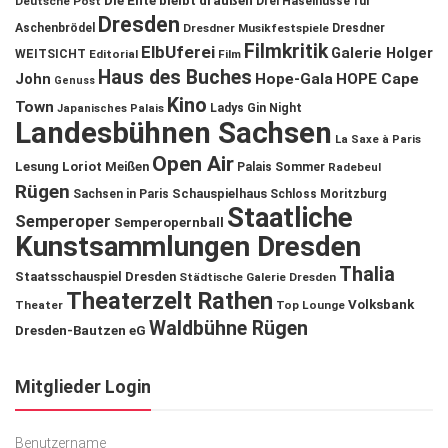
Die Ente bleibt draußen
Deutsche Post
Drei Haselnüsse für
Dresden
Aschenbrödel
Dresdner Musikfestspiele
Dresdner
Filmkritik
ElbUferei
Galerie Holger
WEITSICHT
Editorial
Film
Haus des Buches
John
Hope-Gala
HOPE Cape
Genuss
Kino
Town
Ladys Gin Night
Japanisches Palais
Landesbühnen Sachsen
La Saxe à Paris
Open Air
Lesung
Loriot
Meißen
Palais Sommer
Radebeul
Rügen
Schauspielhaus
Sachsen in Paris
Schloss Moritzburg
Staatliche
Semperoper
Semperopernball
Kunstsammlungen Dresden
Thalia
Staatsschauspiel Dresden
Städtische Galerie Dresden
Theaterzelt Rathen
Volksbank
Theater
Top Lounge
Waldbühne Rügen
Dresden-Bautzen eG
Mitglieder Login
Benutzername