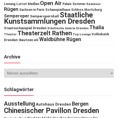
Open Air
Lesung
Loriot
Meißen
Palais Sommer
Radebeul
Rügen
Schauspielhaus
Sachsen in Paris
Schloss Moritzburg
Staatliche
Semperoper
Semperopernball
Kunstsammlungen Dresden
Thalia
Staatsschauspiel Dresden
Städtische Galerie Dresden
Theaterzelt Rathen
Volksbank
Theater
Top Lounge
Waldbühne Rügen
Dresden-Bautzen eG
Archive
Schlagwörter
Ausstellung
Bergen
Autohaus Dresden
Chinesischer Pavillon Dresden