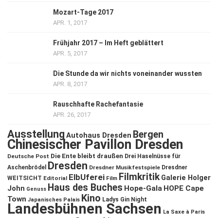
Mozart-Tage 2017
APR. 1, 2017
Frühjahr 2017 – Im Heft geblättert
APR. 5, 2017
Die Stunde da wir nichts voneinander wussten
APR. 8, 2017
Rauschhafte Rachefantasie
APR. 26, 2017
Ausstellung
Bergen
Autohaus Dresden
Chinesischer Pavillon Dresden
Die Ente bleibt draußen
Deutsche Post
Drei Haselnüsse für
Dresden
Aschenbrödel
Dresdner Musikfestspiele
Dresdner
Filmkritik
ElbUferei
Galerie Holger
WEITSICHT
Editorial
Film
Haus des Buches
John
Hope-Gala
HOPE Cape
Genuss
Kino
Town
Ladys Gin Night
Japanisches Palais
Landesbühnen Sachsen
La Saxe à Paris