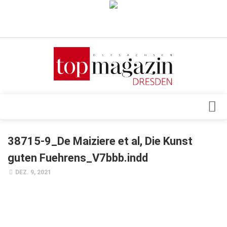
Verkaufsstellen
Abonnement
Kontakt, Impressum
Datenschutzerklärung
AGB
Architektur & Design
38715-9_De Maiziere et al, Die Kunst
Top Gesundheitsforum Dresden / Ostsachsen
Events
guten Fuehrens_V7bbb.indd
Mediadaten
Genuss
DEZ. 9, 2021
Geschäft
gesund & schön
Gesellschaft