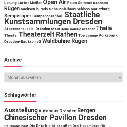
Open Air
Lesung
Loriot
Meißen
Palais Sommer
Radebeul
Rügen
Schauspielhaus
Sachsen in Paris
Schloss Moritzburg
Staatliche
Semperoper
Semperopernball
Kunstsammlungen Dresden
Thalia
Staatsschauspiel Dresden
Städtische Galerie Dresden
Theaterzelt Rathen
Volksbank
Theater
Top Lounge
Waldbühne Rügen
Dresden-Bautzen eG
Archive
Schlagwörter
Ausstellung
Bergen
Autohaus Dresden
Chinesischer Pavillon Dresden
Die Ente bleibt draußen
Deutsche Post
Drei Haselnüsse für