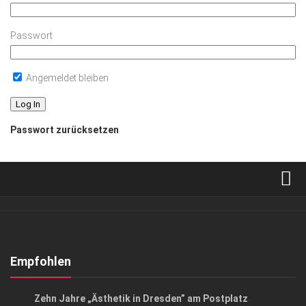
Passwort
Angemeldet bleiben
Passwort zurücksetzen
Verkaufsstellen
Abonnement
Kontakt, Impressum
Empfohlen
Datenschutzerklärung
ANZEIGE
/
GESUND & SCHÖN
Zehn Jahre „Ästhetik in Dresden” am Postplatz