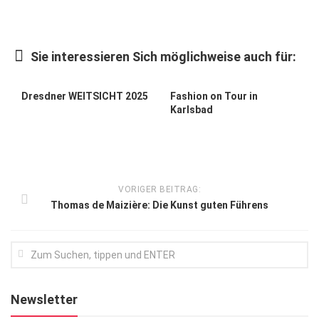
Kunst & Kultur
Lifestyle
Sie interessieren Sich möglichweise auch für:
Ausflug & Reise
Dresdner WEITSICHT 2025
Fashion on Tour in
Podcast
Karlsbad
Top Branchen
SACHSEN IN PARIS
VORIGER BEITRAG:
Thomas de Maizière: Die Kunst guten Führens
Newsletter