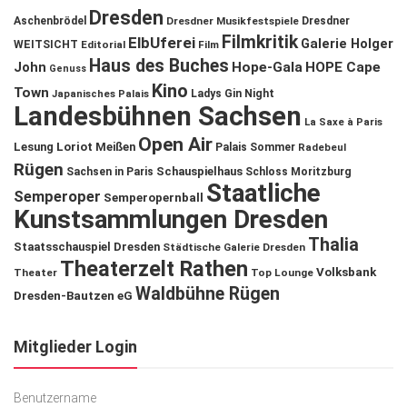
Dresden
Aschenbrödel
Dresdner Musikfestspiele
Dresdner
Filmkritik
ElbUferei
Galerie Holger
WEITSICHT
Editorial
Film
Haus des Buches
John
Hope-Gala
HOPE Cape
Genuss
Kino
Town
Ladys Gin Night
Japanisches Palais
Landesbühnen Sachsen
La Saxe à Paris
Open Air
Lesung
Loriot
Meißen
Palais Sommer
Radebeul
Rügen
Schauspielhaus
Sachsen in Paris
Schloss Moritzburg
Staatliche
Semperoper
Semperopernball
Kunstsammlungen Dresden
Thalia
Staatsschauspiel Dresden
Städtische Galerie Dresden
Theaterzelt Rathen
Volksbank
Theater
Top Lounge
Waldbühne Rügen
Dresden-Bautzen eG
Mitglieder Login
Benutzername