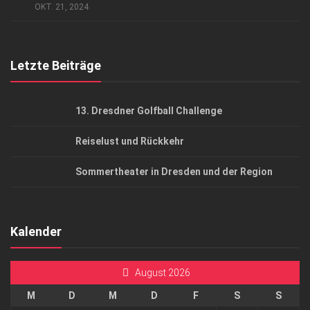
AGB
OKT. 21, 2024
Top Gesundheitsforum Dresden / Ostsachsen
Mediadaten
Letzte Beiträge
13. Dresdner Golfball Challenge
Reiselust und Rückkehr
Sommertheater in Dresden und der Region
Kalender
August 2026
M
D
M
D
F
S
S